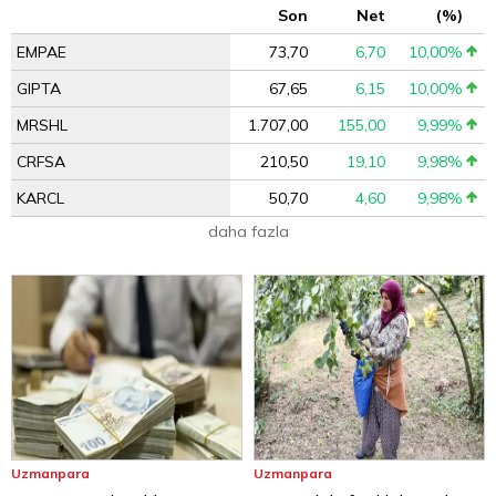
Son
Net
(%)
EMPAE
73,70
6,70
10,00%
GIPTA
67,65
6,15
10,00%
MRSHL
1.707,00
155,00
9,99%
CRFSA
210,50
19,10
9,98%
KARCL
50,70
4,60
9,98%
daha fazla
Uzmanpara
Uzmanpara