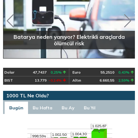
Batarya neden yanıyor? Elektrikli araçlarda
ölümcül risk
Dolar
47,7437
0,25%
Euro
55,2510
0,43%
BIST
13.779
-0,14%
Altın
6.660,55
2,59%
1000 TL Ne Oldu?
Bugün
Bu Hafta
Bu Ay
Bu Yıl
1.025,87
1.004,30
1.002,50
998,59