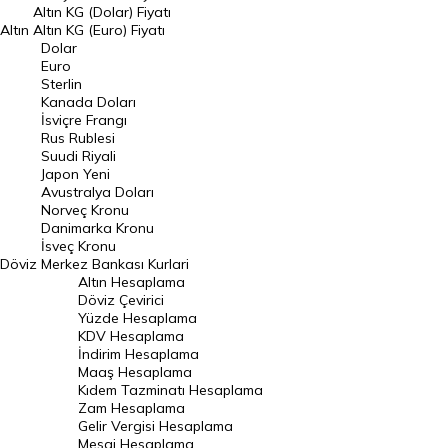
Dolar Kuru
Altın KG (Dolar) Fiyatı
Altın
Altın KG (Euro) Fiyatı
Euro Kuru
Dolar
Euro
Pound Kuru
Sterlin
Kanada Doları
Frank Kuru
İsviçre Frangı
Riyal Kuru
Rus Rublesi
Suudi Riyali
Avustralya Doları
Japon Yeni
Avustralya Doları
Danimarka Kronu Kuru
Norveç Kronu
Danimarka Kronu
Kanada Doları Kuru
İsveç Kronu
Döviz
Merkez Bankası Kurlari
Norveç Kronu Kuru
Altın Hesaplama
İsveç Kronu Kuru
Döviz Çevirici
Yüzde Hesaplama
Japon Yeni Kuru
KDV Hesaplama
İndirim Hesaplama
Serbest Piyasa Döviz Kurları
Maaş Hesaplama
Kıdem Tazminatı Hesaplama
Merkez Bankası Döviz Kurları
Zam Hesaplama
Gelir Vergisi Hesaplama
ALTIN
Mesai Hesaplama