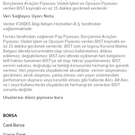
Borçlanma Araçları Piyasası, Vadeli İşlem ve Opsiyon Piyasası
verileri BIST kaynaklı en az 15 dakika gecikmeli verilerdir.
Veri Sağlayıcı Uyarı Notu
Veriler FOREKS Bilgi İletişim Hizmetleri A.Ş. tarafından
sağlanmaktadır.
Foreks tarafından sağlanan Pay Piyasası, Borçlanma Araçları
Piyasası, Vadeli İşlem ve Opsiyon Piyasası verileri BIST kaynaklı en
az 15 dakika gecikmeli verilerdir. BIST isim ve logosu Koruma Marka
Belgesi altında korunmakta olup izinsiz kullanılamaz, iktibas
edilemez, değiştirilemez. BIST ismi altında açıklanan tüm belgelerin
telif hakları tamamen BIST'ye ait olup, tekrar yayınlanamaz. BIST,
verinin sekansı, doğruluğu ve tamlığı konusunda herhangi bir garanti
vermez. Veri yayınında oluşabilecek aksaklıklar, verinin ulaşmaması,
gecikmesi, eksik ulaşması, yanlış olması, veri yayın sistemindeki
perfomansın düşmesi veya kesintili olması gibi hallerde Alıcı, Alt Alıcı
ve / veya Kullanıcılarda oluşabilecek herhangi bir zarardan BIST
sorumlu değildir.
Uluslarası döviz piyasası kuru
BORSA
Canlı Borsa
Günün Özeti