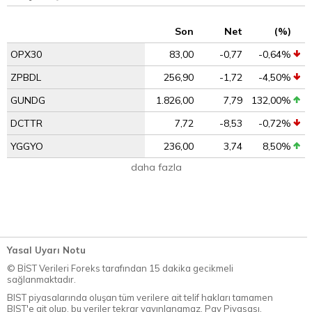
Son
Net
(%)
OPX30
83,00
-0,77
-0,64%
ZPBDL
256,90
-1,72
-4,50%
GUNDG
1.826,00
7,79
132,00%
DCTTR
7,72
-8,53
-0,72%
YGGYO
236,00
3,74
8,50%
daha fazla
Yasal Uyarı Notu
© BİST Verileri Foreks tarafından 15 dakika gecikmeli
sağlanmaktadır.
BIST piyasalarında oluşan tüm verilere ait telif hakları tamamen
BIST'e ait olup, bu veriler tekrar yayınlanamaz. Pay Piyasası,