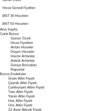
Hisse Senedi Fiyatları
BIST 30 Hisseleri
BIST 50 Hisseleri
Ana Sayfa
BIST 100 Hisseleri
Canlı Borsa
Günün Özeti
En Çok Artan Hisseler
Hisse Fiyatları
Artan Hisseler
En Çok Düşen Hisseler
Düşen Hisseler
Hacmi Artanlar
Hacmi Artanlar
Adedi Artanlar
Geçmiş Kapanışlar
Dünya Borsaları
Raporlar
Dünya Borsaları
Borsa
Endeksler
Gram Altın Fiyatı
Raporlar
Çeyrek Altın Fiyatı
Endeksler
Cumhuriyet Altını Fiyatı
Tam Altın Fiyatı
Yarım Altın Fiyatı
DÖVİZ
Has Altın Fiyatı
Ons Altın Fiyatı
Döviz Kuru
22 Ayar Bilezik Fiyatı