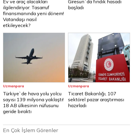
Ev ve araç alacakları
Giresun`da fındık hasadı
ilgilendiriyor: Tasarruf
başladı
finansmanında yeni dönem!
Vatandaşı nasıl
etkileyecek?
Uzmanpara
Uzmanpara
Türkiye`de hava yolu yolcu
Ticaret Bakanlığı, 107
sayısı 139 milyona yaklaştı!
sektörel pazar araştırması
18 AB ülkesinin nüfusunu
hazırladı
geride bıraktı
En Çok İşlem Görenler