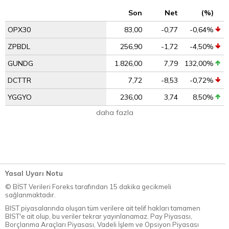
Son
Net
(%)
OPX30
83,00
-0,77
-0,64%
ZPBDL
256,90
-1,72
-4,50%
GUNDG
1.826,00
7,79
132,00%
DCTTR
7,72
-8,53
-0,72%
YGGYO
236,00
3,74
8,50%
daha fazla
Yasal Uyarı Notu
© BİST Verileri Foreks tarafından 15 dakika gecikmeli
sağlanmaktadır.
BIST piyasalarında oluşan tüm verilere ait telif hakları tamamen
BIST'e ait olup, bu veriler tekrar yayınlanamaz. Pay Piyasası,
Borçlanma Araçları Piyasası, Vadeli İşlem ve Opsiyon Piyasası