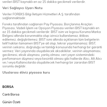
verileri BIST kaynaklı en az 15 dakika gecikmeli verilerdir.
Veri Sağlayıcı Uyarı Notu
Veriler FOREKS Bilgi İletişim Hizmetleri A.Ş. tarafından
sağlanmaktadır.
Foreks tarafından sağlanan Pay Piyasası, Borçlanma Araçları
Piyasası, Vadeli İşlem ve Opsiyon Piyasası verileri BIST kaynaklı en
az 15 dakika gecikmeli verilerdir. BIST isim ve logosu Koruma Marka
Belgesi altında korunmakta olup izinsiz kullanılamaz, iktibas
edilemez, değiştirilemez. BIST ismi altında açıklanan tüm belgelerin
telif hakları tamamen BIST'ye ait olup, tekrar yayınlanamaz. BIST,
verinin sekansı, doğruluğu ve tamlığı konusunda herhangi bir garanti
vermez. Veri yayınında oluşabilecek aksaklıklar, verinin ulaşmaması,
gecikmesi, eksik ulaşması, yanlış olması, veri yayın sistemindeki
perfomansın düşmesi veya kesintili olması gibi hallerde Alıcı, Alt Alıcı
ve / veya Kullanıcılarda oluşabilecek herhangi bir zarardan BIST
sorumlu değildir.
Uluslarası döviz piyasası kuru
BORSA
Canlı Borsa
Günün Özeti