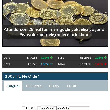
Altında son 28 haftanın en güçlü yükselişi yaşandı!
Piyasalar bu gelişmelere odaklandı
Dolar
47,7215
0,02%
Euro
55,2061
0,03%
BIST
13.779
0,00%
Altın
6.633,88
-0,40%
1000 TL Ne Oldu?
Bugün
Bu Hafta
Bu Ay
Bu Yıl
1.000,20
1.000,30
1.000,00