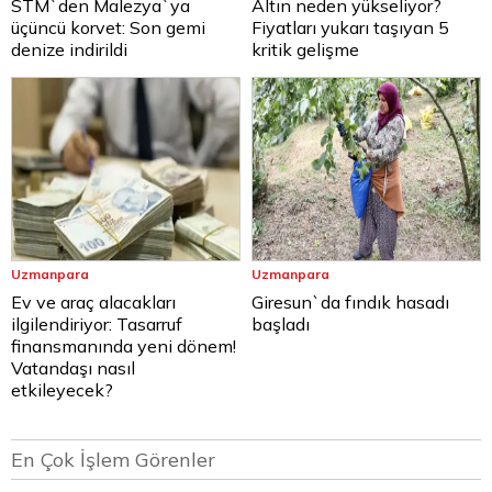
STM`den Malezya`ya
Altın neden yükseliyor?
üçüncü korvet: Son gemi
Fiyatları yukarı taşıyan 5
denize indirildi
kritik gelişme
Uzmanpara
Uzmanpara
Ev ve araç alacakları
Giresun`da fındık hasadı
ilgilendiriyor: Tasarruf
başladı
finansmanında yeni dönem!
Vatandaşı nasıl
etkileyecek?
En Çok İşlem Görenler