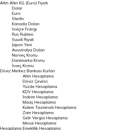
Altın
Altın KG (Euro) Fiyatı
Euro Kuru
Dolar
Euro
Pound Kuru
Sterlin
Kanada Doları
Frank Kuru
İsviçre Frangı
Riyal Kuru
Rus Rublesi
Suudi Riyali
Avustralya Doları
Japon Yeni
Avustralya Doları
Danimarka Kronu Kuru
Norveç Kronu
Danimarka Kronu
Kanada Doları Kuru
İsveç Kronu
Döviz
Merkez Bankası Kurlari
Norveç Kronu Kuru
Altın Hesaplama
İsveç Kronu Kuru
Döviz Çevirici
Yüzde Hesaplama
Japon Yeni Kuru
KDV Hesaplama
İndirim Hesaplama
Serbest Piyasa Döviz Kurları
Maaş Hesaplama
Kıdem Tazminatı Hesaplama
Merkez Bankası Döviz Kurları
Zam Hesaplama
Gelir Vergisi Hesaplama
ALTIN
Mesai Hesaplama
Hesaplama
Emeklilik Hesaplama
Altın Fiyatları