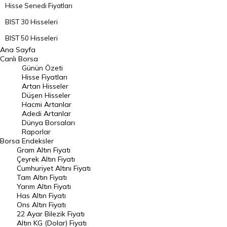
Hisse Senedi Fiyatları
BIST 30 Hisseleri
BIST 50 Hisseleri
Ana Sayfa
BIST 100 Hisseleri
Canlı Borsa
Günün Özeti
En Çok Artan Hisseler
Hisse Fiyatları
Artan Hisseler
En Çok Düşen Hisseler
Düşen Hisseler
Hacmi Artanlar
Hacmi Artanlar
Adedi Artanlar
Geçmiş Kapanışlar
Dünya Borsaları
Raporlar
Dünya Borsaları
Borsa
Endeksler
Gram Altın Fiyatı
Raporlar
Çeyrek Altın Fiyatı
Endeksler
Cumhuriyet Altını Fiyatı
Tam Altın Fiyatı
Yarım Altın Fiyatı
DÖVİZ
Has Altın Fiyatı
Ons Altın Fiyatı
Döviz Kuru
22 Ayar Bilezik Fiyatı
Dolar Kuru
Altın KG (Dolar) Fiyatı