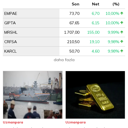
Son
Net
(%)
EMPAE
73,70
6,70
10,00%
GIPTA
67,65
6,15
10,00%
MRSHL
1.707,00
155,00
9,99%
CRFSA
210,50
19,10
9,98%
KARCL
50,70
4,60
9,98%
daha fazla
Uzmanpara
Uzmanpara