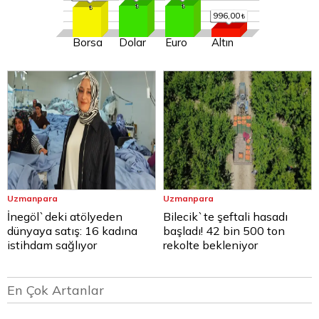
996,00
Borsa
Dolar
Euro
Altın
Uzmanpara
Uzmanpara
İnegöl`deki atölyeden
Bilecik`te şeftali hasadı
dünyaya satış: 16 kadına
başladı! 42 bin 500 ton
istihdam sağlıyor
rekolte bekleniyor
En Çok Artanlar