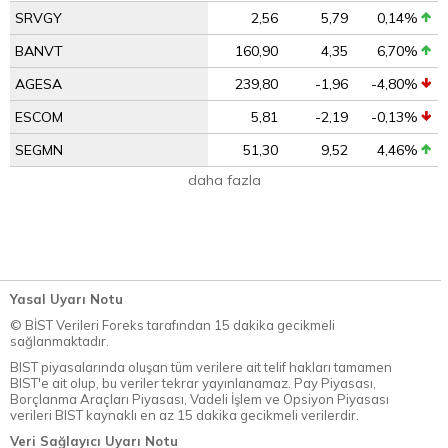
SRVGY
2,56
5,79
0,14%
BANVT
160,90
4,35
6,70%
AGESA
239,80
-1,96
-4,80%
ESCOM
5,81
-2,19
-0,13%
SEGMN
51,30
9,52
4,46%
daha fazla
Yasal Uyarı Notu
© BİST Verileri Foreks tarafından 15 dakika gecikmeli
sağlanmaktadır.
BIST piyasalarında oluşan tüm verilere ait telif hakları tamamen
BIST'e ait olup, bu veriler tekrar yayınlanamaz. Pay Piyasası,
Borçlanma Araçları Piyasası, Vadeli İşlem ve Opsiyon Piyasası
verileri BIST kaynaklı en az 15 dakika gecikmeli verilerdir.
Veri Sağlayıcı Uyarı Notu