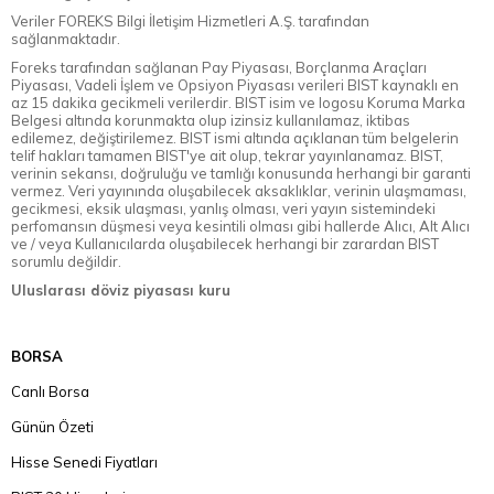
Veriler FOREKS Bilgi İletişim Hizmetleri A.Ş. tarafından
sağlanmaktadır.
Foreks tarafından sağlanan Pay Piyasası, Borçlanma Araçları
Piyasası, Vadeli İşlem ve Opsiyon Piyasası verileri BIST kaynaklı en
az 15 dakika gecikmeli verilerdir. BIST isim ve logosu Koruma Marka
Belgesi altında korunmakta olup izinsiz kullanılamaz, iktibas
edilemez, değiştirilemez. BIST ismi altında açıklanan tüm belgelerin
telif hakları tamamen BIST'ye ait olup, tekrar yayınlanamaz. BIST,
verinin sekansı, doğruluğu ve tamlığı konusunda herhangi bir garanti
vermez. Veri yayınında oluşabilecek aksaklıklar, verinin ulaşmaması,
gecikmesi, eksik ulaşması, yanlış olması, veri yayın sistemindeki
perfomansın düşmesi veya kesintili olması gibi hallerde Alıcı, Alt Alıcı
ve / veya Kullanıcılarda oluşabilecek herhangi bir zarardan BIST
sorumlu değildir.
Uluslarası döviz piyasası kuru
BORSA
Canlı Borsa
Günün Özeti
Hisse Senedi Fiyatları