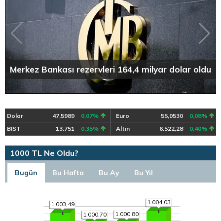
Merkez Bankası rezervleri 164,4 milyar dolar oldu
Dolar
47,5989
0,07%
Euro
55,0530
0,08%
BIST
13.751
0,35%
Altın
6.522,28
0,40%
1000 TL Ne Oldu?
Bugün
Bu Hafta
Bu Ay
Bu Yıl
1.004,03
1.003,49
1.000,80
1.000,70