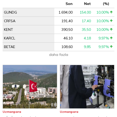
Son
Net
(%)
GUNDG
1.694,00
154,00
10,00%
CRFSA
191,40
17,40
10,00%
KENT
390,50
35,50
10,00%
KARCL
46,10
4,18
9,97%
BETAE
108,60
9,85
9,97%
daha fazla
Uzmanpara
Uzmanpara