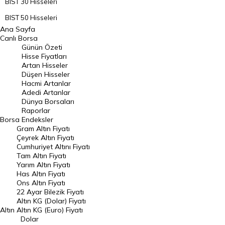
BIST 30 Hisseleri
BIST 50 Hisseleri
Ana Sayfa
BIST 100 Hisseleri
Canlı Borsa
Günün Özeti
En Çok Artan Hisseler
Hisse Fiyatları
Artan Hisseler
En Çok Düşen Hisseler
Düşen Hisseler
Hacmi Artanlar
Hacmi Artanlar
Adedi Artanlar
Geçmiş Kapanışlar
Dünya Borsaları
Raporlar
Dünya Borsaları
Borsa
Endeksler
Gram Altın Fiyatı
Raporlar
Çeyrek Altın Fiyatı
Endeksler
Cumhuriyet Altını Fiyatı
Tam Altın Fiyatı
Yarım Altın Fiyatı
DÖVİZ
Has Altın Fiyatı
Ons Altın Fiyatı
Döviz Kuru
22 Ayar Bilezik Fiyatı
Dolar Kuru
Altın KG (Dolar) Fiyatı
Altın
Altın KG (Euro) Fiyatı
Euro Kuru
Dolar