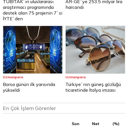
TÜBİTAK`ın uluslararası
AR-GE`ye 253,5 milyar lira
araştırmacı programında
harcandı
destek alan 75 projenin 7`si
İYTE`den
Uzmanpara
Uzmanpara
Borsa günün ilk yarısında
Türkiye`nin güneş gözlüğü
yükseldi
ticaretinde İtalya imzası
En Çok İşlem Görenler
Son
Net
(%)