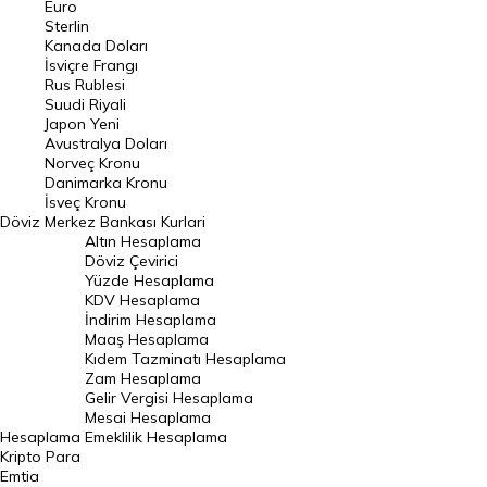
Euro
Pound Kuru
Sterlin
Kanada Doları
Frank Kuru
İsviçre Frangı
Riyal Kuru
Rus Rublesi
Suudi Riyali
Avustralya Doları
Japon Yeni
Avustralya Doları
Danimarka Kronu Kuru
Norveç Kronu
Danimarka Kronu
Kanada Doları Kuru
İsveç Kronu
Döviz
Merkez Bankası Kurlari
Norveç Kronu Kuru
Altın Hesaplama
İsveç Kronu Kuru
Döviz Çevirici
Yüzde Hesaplama
Japon Yeni Kuru
KDV Hesaplama
İndirim Hesaplama
Serbest Piyasa Döviz Kurları
Maaş Hesaplama
Kıdem Tazminatı Hesaplama
Merkez Bankası Döviz Kurları
Zam Hesaplama
Gelir Vergisi Hesaplama
ALTIN
Mesai Hesaplama
Hesaplama
Emeklilik Hesaplama
Altın Fiyatları
Kripto Para
Emtia
Gram Altın Fiyatı