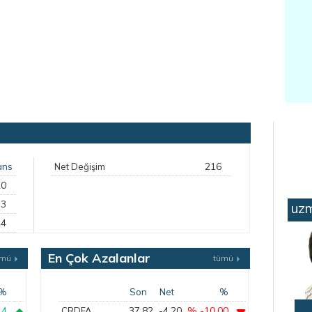
216
ans
Net Değişim
20
53
uzm
24
En Çok Azalanlar
ümü
tümü
%
Son
Net
%
14
37,82
-4,20
% -10,00
CRDFA