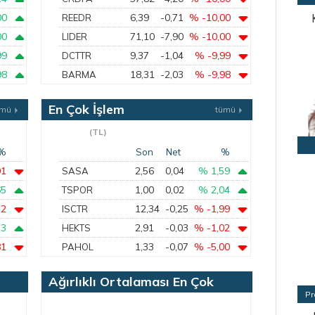
00
6,39
-0,71
% -10,00
REEDR
00
71,10
-7,90
% -10,00
LIDER
99
9,37
-1,04
% -9,99
DCTTR
98
18,31
-2,03
% -9,98
BARMA
En Çok İşlem
ümü
tümü
Gören
(TL)
%
Son
Net
%
01
2,56
0,04
% 1,59
SASA
65
1,00
0,02
% 2,04
TSPOR
72
12,34
-0,25
% -1,99
ISCTR
73
2,91
-0,03
% -1,02
HEKTS
81
1,33
-0,07
% -5,00
PAHOL
Ağırlıklı Ortalaması En Çok
Pr
Azalan