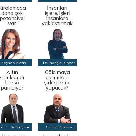
Kiralamada
İnsanları
daha çok
işlere, işleri
potansiyel
insanlara
var
yaklaştırmak
Zeynep Aktaş
Dr. İnanç A. Sözer
Altın
Göle maya
soluklandı
çalınırken
borsa
şirketler ne
parıldıyor
yapacak?
of. Dr. Sefer Şener
Cüneyt Paksoy