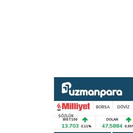
BORSA
DÖVİZ
SÖZLÜK
BIST100
DOLAR
13.703
47,5884
0,11%
0,05