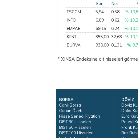
Son
Net
5,94
0,58
% 10,
ESCOM
6,89
0,62
% 10,
INFO
69,15
6,24
% 10,
EMPAE
355,00
32,63
% 10,
KENT
930,00
81,31
% 9,
BURVA
* XINSA Endeksine ait hisseleri görmek 
BORSA
DÖVİZ
Canlı Borsa
Döviz Ku
Günün Özeti
Dolar Ku
Hisse Senedi Fiyatları
Euro Kur
BIST 30 Hisseleri
Pound K
BIST 50 Hisseleri
Frank Ku
BIST 100 Hisseleri
Rus Rubl