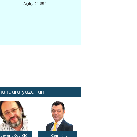
Açılış: 21.654
anpara yazarları
Levent Köprülü
Cem Kılıç