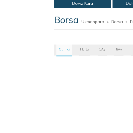
Döviz Kuru
Dol
Borsa
Uzmanpara
»
Borsa
»
E
Gün içi
Hafta
1Ay
6Ay