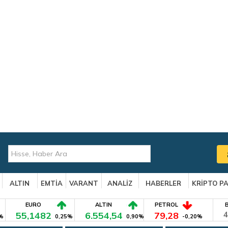
ALTIN
EMTİA
VARANT
ANALİZ
HABERLER
KRİPTO P
EURO
ALTIN
PETROL
55,1482
6.554,54
79,28
4
%
0,25%
0,90%
-0,20%