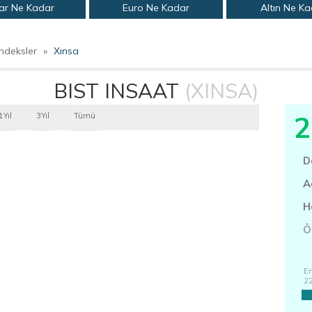
ar Ne Kadar
Euro Ne Kadar
Altın Ne K
ndeksler
»
Xınsa
BIST INSAAT
(XINSA)
2
1Yıl
3Yıl
Tümü
D
A
H
Ö
En
2