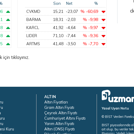
%
Son
Net
%
d
86
15,21
-23,07
% -60,69
CVKMD
21
18,31
-2,03
% -9,98
BARMA
18
41,92
-4,64
% -9,97
KARCL
18
71,10
-7,44
% -9,36
LIDER
75
41,48
-3,50
% -7,70
ARTMS
için tıklayınız.
ALTIN
ru
Altın Fiyatları
ru
Gram Altın Fiyatı
Yasal Uyarı Notu
u
Çeyrek Altın Fiyatı
© BİST Verileri Forek
uru
Cumhuriyet Altını Fiyatı
ru
Yarım Altın Fiyatı
BIST piyasalarında ol
esi Kuru
Altın (ONS) Fiyatı
ait olup, bu veriler 
Piyasası, Vadeli İşle