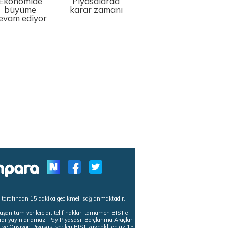
Ekonomide
Piyasalarda
büyüme
karar zamanı
evam ediyor
s tarafından 15 dakika gecikmeli sağlanmaktadır.
uşan tüm verilere ait telif hakları tamamen BIST'e
tekrar yayınlanamaz. Pay Piyasası, Borçlanma Araçları
m ve Opsiyon Piyasası verileri BIST kaynaklı en az 15