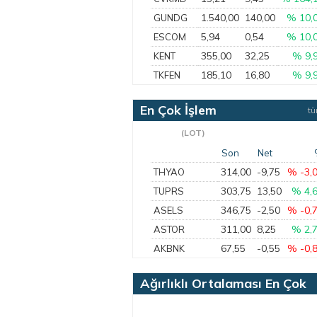
1.540,00
140,00
% 10,
GUNDG
5,94
0,54
% 10,
ESCOM
355,00
32,25
% 9,
KENT
185,10
16,80
% 9,
TKFEN
En Çok İşlem
t
Gören
(LOT)
Son
Net
314,00
-9,75
% -3,
THYAO
303,75
13,50
% 4,
TUPRS
346,75
-2,50
% -0,
ASELS
311,00
8,25
% 2,
ASTOR
67,55
-0,55
% -0,
AKBNK
Ağırlıklı Ortalaması En Çok
Artan