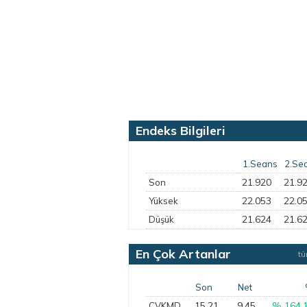
Endeks Bilgileri
1.Seans
2.Se
21.920
21.9
Son
22.053
22.0
Yüksek
21.624
21.6
Düşük
En Çok Artanlar
t
Son
Net
15,21
9,45
% 164,
CVKMD