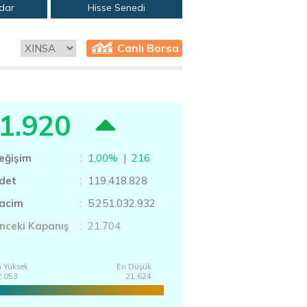
adar
Hisse Senedi
Canlı Borsa
1.920
eğişim
:
1,00%
|
216
det
: 119.418.828
acim
: 5.251.032.932
nceki Kapanış
: 21.704
 Yüksek
En Düşük
2.053
21.624