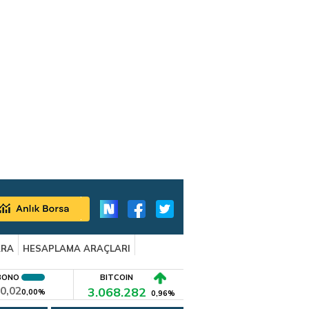
ARA
HESAPLAMA ARAÇLARI
BONO
BITCOIN
0,02
3.068.282
0,00%
0,96%