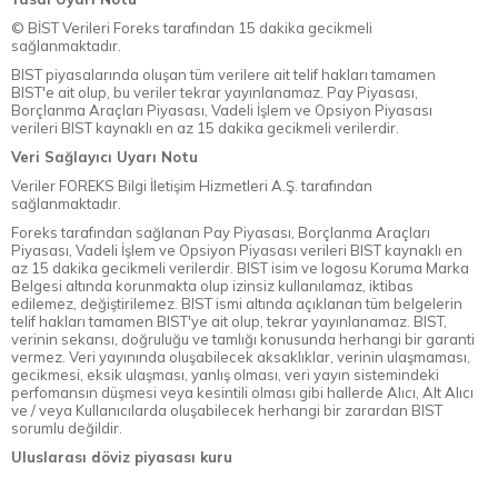
© BİST Verileri Foreks tarafından 15 dakika gecikmeli
sağlanmaktadır.
BIST piyasalarında oluşan tüm verilere ait telif hakları tamamen
BIST'e ait olup, bu veriler tekrar yayınlanamaz. Pay Piyasası,
Borçlanma Araçları Piyasası, Vadeli İşlem ve Opsiyon Piyasası
verileri BIST kaynaklı en az 15 dakika gecikmeli verilerdir.
Veri Sağlayıcı Uyarı Notu
Veriler FOREKS Bilgi İletişim Hizmetleri A.Ş. tarafından
sağlanmaktadır.
Foreks tarafından sağlanan Pay Piyasası, Borçlanma Araçları
Piyasası, Vadeli İşlem ve Opsiyon Piyasası verileri BIST kaynaklı en
az 15 dakika gecikmeli verilerdir. BIST isim ve logosu Koruma Marka
Belgesi altında korunmakta olup izinsiz kullanılamaz, iktibas
edilemez, değiştirilemez. BIST ismi altında açıklanan tüm belgelerin
telif hakları tamamen BIST'ye ait olup, tekrar yayınlanamaz. BIST,
verinin sekansı, doğruluğu ve tamlığı konusunda herhangi bir garanti
vermez. Veri yayınında oluşabilecek aksaklıklar, verinin ulaşmaması,
gecikmesi, eksik ulaşması, yanlış olması, veri yayın sistemindeki
perfomansın düşmesi veya kesintili olması gibi hallerde Alıcı, Alt Alıcı
ve / veya Kullanıcılarda oluşabilecek herhangi bir zarardan BIST
sorumlu değildir.
Uluslarası döviz piyasası kuru