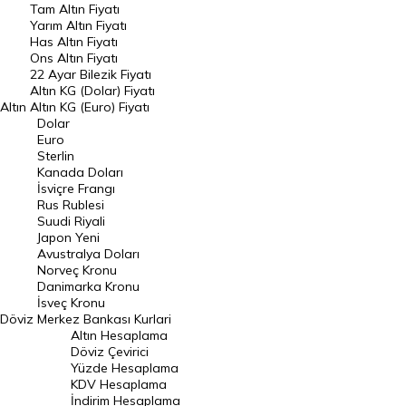
Tam Altın Fiyatı
Yarım Altın Fiyatı
DÖVİZ
Has Altın Fiyatı
Ons Altın Fiyatı
Döviz Kuru
22 Ayar Bilezik Fiyatı
Dolar Kuru
Altın KG (Dolar) Fiyatı
Altın
Altın KG (Euro) Fiyatı
Euro Kuru
Dolar
Euro
Pound Kuru
Sterlin
Kanada Doları
Frank Kuru
İsviçre Frangı
Riyal Kuru
Rus Rublesi
Suudi Riyali
Avustralya Doları
Japon Yeni
Avustralya Doları
Danimarka Kronu Kuru
Norveç Kronu
Danimarka Kronu
Kanada Doları Kuru
İsveç Kronu
Döviz
Merkez Bankası Kurlari
Norveç Kronu Kuru
Altın Hesaplama
İsveç Kronu Kuru
Döviz Çevirici
Yüzde Hesaplama
Japon Yeni Kuru
KDV Hesaplama
İndirim Hesaplama