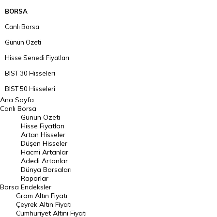
BORSA
Canlı Borsa
Günün Özeti
Hisse Senedi Fiyatları
BIST 30 Hisseleri
BIST 50 Hisseleri
Ana Sayfa
BIST 100 Hisseleri
Canlı Borsa
Günün Özeti
En Çok Artan Hisseler
Hisse Fiyatları
Artan Hisseler
En Çok Düşen Hisseler
Düşen Hisseler
Hacmi Artanlar
Hacmi Artanlar
Adedi Artanlar
Geçmiş Kapanışlar
Dünya Borsaları
Raporlar
Dünya Borsaları
Borsa
Endeksler
Gram Altın Fiyatı
Raporlar
Çeyrek Altın Fiyatı
Endeksler
Cumhuriyet Altını Fiyatı