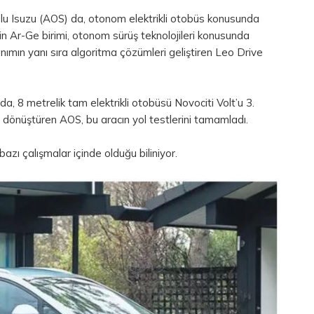
olu Isuzu (AOS) da, otonom elektrikli otobüs konusunda
tin Ar-Ge birimi, otonom sürüş teknolojileri konusunda
nanımın yanı sıra algoritma çözümleri geliştiren Leo Drive
nda, 8 metrelik tam elektrikli otobüsü Novociti Volt’u 3.
 dönüştüren AOS, bu aracın yol testlerini tamamladı.
ı çalışmalar içinde olduğu biliniyor.