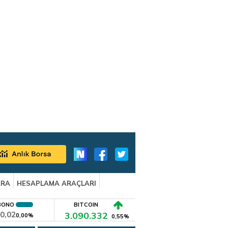
ARA
HESAPLAMA ARAÇLARI
BONO
BITCOIN
0,02
3.090.332
0,00%
0,55%