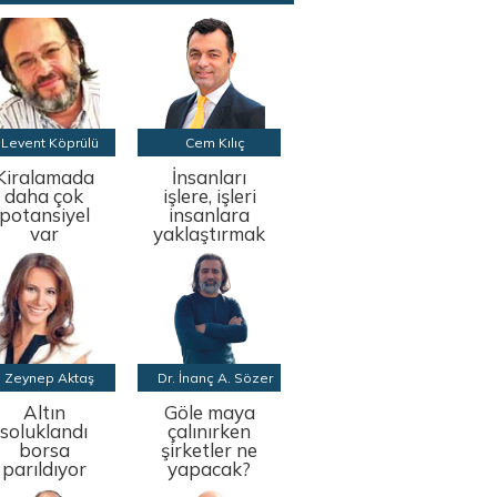
Levent Köprülü
Cem Kılıç
Kiralamada
İnsanları
daha çok
işlere, işleri
potansiyel
insanlara
var
yaklaştırmak
Zeynep Aktaş
Dr. İnanç A. Sözer
Altın
Göle maya
soluklandı
çalınırken
borsa
şirketler ne
parıldıyor
yapacak?