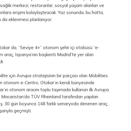
sağlık merkezi, restoranlar, sosyal yaşam alanları ve
onlara erişimi kolaylaştıracak. Yaz sonunda, bu hatta,
n da eklenmesi planlanıyor.
Otokar da, “Seviye 4+” otonom şehir içi otobüsü “e-
om araç, İspanya’nın başkenti Madrid’te yer alan
ı.
ilite için Avrupa stratejisinin bir parçası olan Mobilities
en otonom e-Centro, Otokar’ın kendi bünyesinde
okar’ın otonom aracını toplu taşımada kullanan ilk Avrupa
, Macaristan’da TÜV Rheinland tarafından yapılan
ış; 30 gün boyunca 148 farklı senaryoda denenen araç,
arıyla geçmişti.