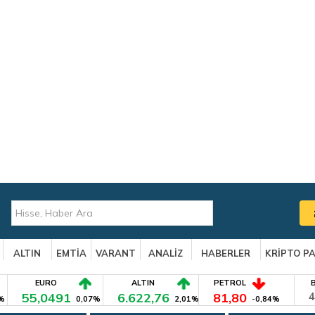
ALTIN
EMTİA
VARANT
ANALİZ
HABERLER
KRİPTO P
EURO
ALTIN
PETROL
55,0491
6.622,76
81,80
4
%
0,07%
2,01%
-0,84%