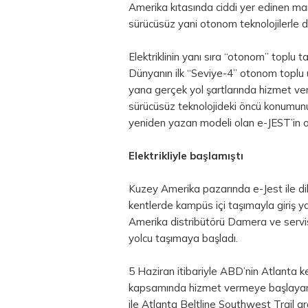
Amerika kıtasında ciddi yer edinen ma
sürücüsüz yani otonom teknolojilerle do
Elektriklinin yanı sıra “otonom” toplu 
Dünyanın ilk “Seviye-4” otonom toplu
yana gerçek yol şartlarında hizmet v
sürücüsüz teknolojideki öncü konumunu 
yeniden yazan modeli olan e-JEST’in 
Elektrikliyle başlamıştı
Kuzey Amerika pazarında e-Jest ile d
kentlerde kampüs içi taşımayla giriş
Amerika distribütörü Damera ve servis
yolcu taşımaya başladı.
5 Haziran itibariyle ABD’nin Atlanta k
kapsamında hizmet vermeye başlaya
ile Atlanta Beltline Southwest Trail ara