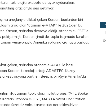
rkalar, teknolojik rekabete de ayak uydururken,
natılmış araçlarıyla ses getiriyor.
taşıma araçlarıyla dikkat çeken Karsan, bunlardan biri.
 ulaşım aracı olan “otonom e-ATAK” ile 2021’den bu
Pr
eren Karsan, ardından devreye aldığı “otonom e-JEST”le
pekiştirmişti. Karsan şimdi de, toplu taşımada kuralları
d
otonom versiyonuyla Amerika yollarına çıkmaya başladı.
ikkat çeken, ardından otonom e-ATAK ile bazı
 yapan Karsan, teknoloji ortağı ADASTEC, Kuzey
 orkestrasyonu partneri Beep iş birliğiyle Amerika’da
entinin ilk otonom toplu ulaşım pilot projesi “ATL Spoke”
n Karsan Otonom e-JEST, MARTA West End Station
sında ücretsiz yolcu taşımacılığı gerçekleştiriyor.