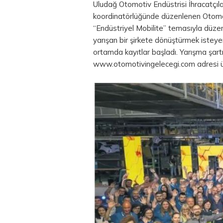
Uludağ Otomotiv Endüstrisi İhracatçılar
koordinatörlüğünde düzenlenen Otomot
“Endüstriyel Mobilite” temasıyla düzenl
yarışan bir şirkete dönüştürmek isteyen
ortamda kayıtlar başladı. Yarışma şartn
www.otomotivingelecegi.com adresi üze