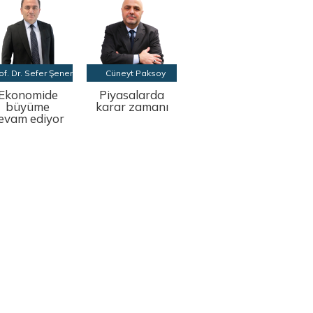
of. Dr. Sefer Şener
Cüneyt Paksoy
Ekonomide
Piyasalarda
büyüme
karar zamanı
evam ediyor