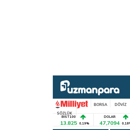
BORSA
DÖVİZ
SÖZLÜK
BIST100
DOLAR
13.825
47,7094
0,19%
0,18