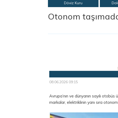
Döviz Kuru
Dol
Otonom taşımada 
08.06.2026 09:15
Avrupa’nın ve dünyanın sayılı otobüs üre
markalar, elektriklinin yanı sıra otono