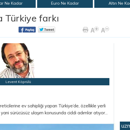
ar Ne Kadar
Euro Ne Kadar
Altın Ne K
Türkiye farkı
Levent Köprülü
ticilerine ev sahipliği yapan Türkiye’de, özellikle yerli
m yani sürücüsüz ulaşım konusunda ciddi adımlar atıyor...
uzm