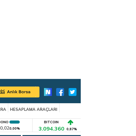
ARA
HESAPLAMA ARAÇLARI
BONO
BITCOIN
0,02
3.094.360
0,00%
0,87%