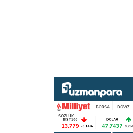
BORSA
DÖVİZ
SÖZLÜK
BIST100
DOLAR
13.779
47,7437
-0,14%
0,25