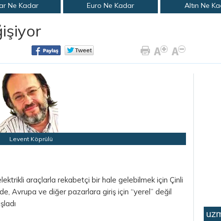
ar Ne Kadar
Euro Ne Kadar
Altın Ne K
işiyor
Levent Köprülü
lektrikli araçlarla rekabetçi bir hale gelebilmek için Çinli
r de, Avrupa ve diğer pazarlara giriş için “yerel” değil
şladı
uzm