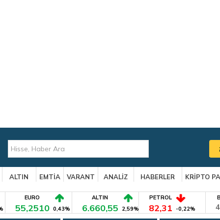
ALTIN
EMTİA
VARANT
ANALİZ
HABERLER
KRİPTO P
EURO
ALTIN
PETROL
55,2510
6.660,55
82,31
4
%
0,43%
2,59%
-0,22%