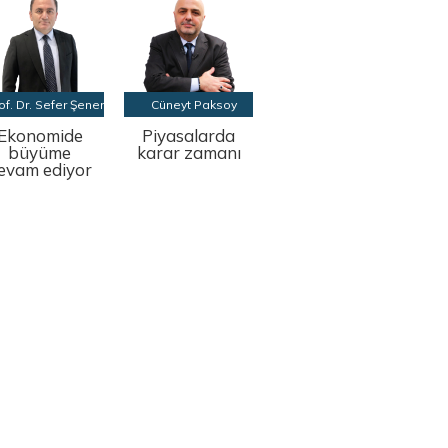
of. Dr. Sefer Şener
Cüneyt Paksoy
Ekonomide
Piyasalarda
büyüme
karar zamanı
evam ediyor