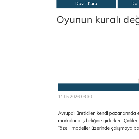
Döviz Kuru
Dol
Oyunun kuralı değ
11.05.2026 09:30
Avrupalı üreticiler, kendi pazarlarında e
markalarla iş birliğine giderken, Çinlile
“özel” modeller üzerinde çalışmaya ba