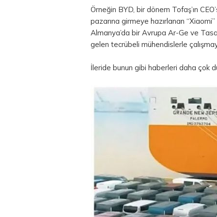
Örneğin BYD, bir dönem Tofaş’ın CEO’su
pazarına girmeye hazırlanan “Xiaomi” d
Almanya’da bir Avrupa Ar-Ge ve Tasa
gelen tecrübeli mühendislerle çalışmay
İleride bunun gibi haberleri daha çok du