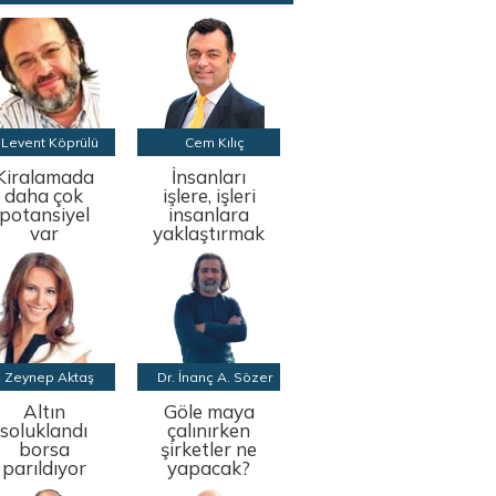
Levent Köprülü
Cem Kılıç
Kiralamada
İnsanları
daha çok
işlere, işleri
potansiyel
insanlara
var
yaklaştırmak
Zeynep Aktaş
Dr. İnanç A. Sözer
Altın
Göle maya
soluklandı
çalınırken
borsa
şirketler ne
parıldıyor
yapacak?