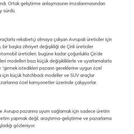
andı. Ortak geliştirme anlaşmasının imzalanmasından
y sürdü.
raçlarla rekabetçi olmaya çalışan Avrupalı üreticiler için
 bir başka zihniyet değişikliği de Çinli üreticiler
otomobil üreticileri, bugüne kadar çoğunlukla Çin’de
kleri modelleri bazı küçük değişikliklerle ve uyarlamalarla
 “girmek istedikleri pazarın gereklerine uygun özel
a için küçük hatchback modeller ve SUV araçlar
zarlarına özel kamyonetler üzerinde çalışıyorlar.
ellikle Avrupa pazarına uyum sağlamak için sadece üretim
üretim yapmak değil, araştırma-geliştirme ve pazarlama
ladığı gözleniyor.