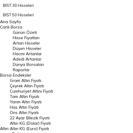
BIST 30 Hisseleri
BIST 50 Hisseleri
Ana Sayfa
BIST 100 Hisseleri
Canlı Borsa
Günün Özeti
En Çok Artan Hisseler
Hisse Fiyatları
Artan Hisseler
En Çok Düşen Hisseler
Düşen Hisseler
Hacmi Artanlar
Hacmi Artanlar
Adedi Artanlar
Geçmiş Kapanışlar
Dünya Borsaları
Raporlar
Dünya Borsaları
Borsa
Endeksler
Gram Altın Fiyatı
Raporlar
Çeyrek Altın Fiyatı
Endeksler
Cumhuriyet Altını Fiyatı
Tam Altın Fiyatı
Yarım Altın Fiyatı
DÖVİZ
Has Altın Fiyatı
Ons Altın Fiyatı
Döviz Kuru
22 Ayar Bilezik Fiyatı
Dolar Kuru
Altın KG (Dolar) Fiyatı
Altın
Altın KG (Euro) Fiyatı
Euro Kuru