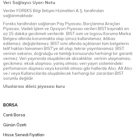
Veri Sağlayıcı Uyarı Notu
Veriler FOREKS Bilgi İletişim Hizmetleri A.Ş. tarafından
sağlanmaktadır.
Foreks tarafından sağlanan Pay Piyasası, Borçlanma Araçları
Piyasası, Vadeli İşlem ve Opsiyon Piyasası verileri BIST kaynaklı en
az 15 dakika gecikmeli verilerdir. BIST isim ve logosu Koruma Marka
Belgesi altında korunmakta olup izinsiz kullanılamaz, iktibas
edilemez, değiştirilemez. BIST ismi altında açıklanan tüm belgelerin
telif hakları tamamen BIST'ye ait olup, tekrar yayınlanamaz. BIST,
verinin sekansı, doğruluğu ve tamlığı konusunda herhangi bir garanti
vermez. Veri yayınında oluşabilecek aksaklıklar, verinin ulaşmaması,
gecikmesi, eksik ulaşması, yanlış olması, veri yayın sistemindeki
perfomansın düşmesi veya kesintili olması gibi hallerde Alıcı, Alt Alıcı
ve / veya Kullanıcılarda oluşabilecek herhangi bir zarardan BIST
sorumlu değildir.
Uluslarası döviz piyasası kuru
BORSA
Canlı Borsa
Günün Özeti
Hisse Senedi Fiyatları