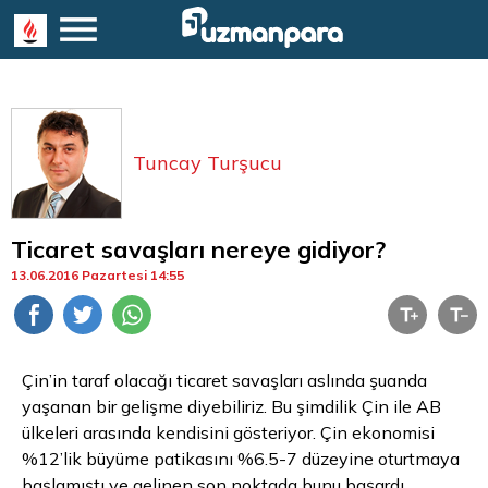
Tuncay Turşucu
Ticaret savaşları nereye gidiyor?
13.06.2016 Pazartesi 14:55
Çin’in
taraf
olacağı ticaret savaşları aslında şuanda
yaşanan bir gelişme diyebiliriz. Bu şimdilik Çin ile AB
ülkeleri arasında kendisini gösteriyor. Çin ekonomisi
%12’lik büyüme patikasını %6.5-7 düzeyine oturtmaya
başlamıştı ve gelinen son noktada bunu başardı