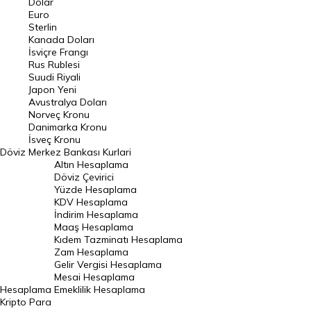
Dolar
Euro
Pound Kuru
Sterlin
Kanada Doları
Frank Kuru
İsviçre Frangı
Riyal Kuru
Rus Rublesi
Suudi Riyali
Avustralya Doları
Japon Yeni
Avustralya Doları
Danimarka Kronu Kuru
Norveç Kronu
Danimarka Kronu
Kanada Doları Kuru
İsveç Kronu
Döviz
Merkez Bankası Kurlari
Norveç Kronu Kuru
Altın Hesaplama
İsveç Kronu Kuru
Döviz Çevirici
Yüzde Hesaplama
Japon Yeni Kuru
KDV Hesaplama
İndirim Hesaplama
Serbest Piyasa Döviz Kurları
Maaş Hesaplama
Kıdem Tazminatı Hesaplama
Merkez Bankası Döviz Kurları
Zam Hesaplama
Gelir Vergisi Hesaplama
ALTIN
Mesai Hesaplama
Hesaplama
Emeklilik Hesaplama
Altın Fiyatları
Kripto Para