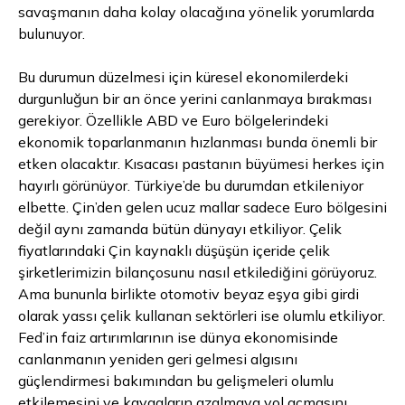
savaşmanın daha kolay olacağına yönelik yorumlarda
bulunuyor.
Bu durumun düzelmesi için küresel ekonomilerdeki
durgunluğun bir an önce yerini canlanmaya bırakması
gerekiyor. Özellikle ABD ve Euro bölgelerindeki
ekonomik toparlanmanın hızlanması bunda önemli bir
etken olacaktır. Kısacası pastanın büyümesi herkes için
hayırlı görünüyor. Türkiye’de bu durumdan etkileniyor
elbette. Çin’den gelen ucuz mallar sadece Euro bölgesini
değil aynı zamanda bütün dünyayı etkiliyor. Çelik
fiyatlarındaki Çin kaynaklı düşüşün içeride çelik
şirketlerimizin bilançosunu nasıl etkilediğini görüyoruz.
Ama bununla birlikte otomotiv
beyaz
eşya gibi girdi
olarak yassı çelik kullanan sektörleri ise olumlu etkiliyor.
Fed’in faiz artırımlarının ise dünya ekonomisinde
canlanmanın yeniden geri gelmesi algısını
güçlendirmesi bakımından bu gelişmeleri olumlu
etkilemesini ve kavgaların azalmaya yol açmasını