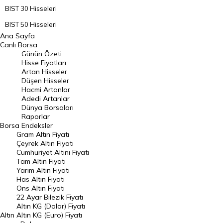
BIST 30 Hisseleri
BIST 50 Hisseleri
Ana Sayfa
BIST 100 Hisseleri
Canlı Borsa
Günün Özeti
En Çok Artan Hisseler
Hisse Fiyatları
Artan Hisseler
En Çok Düşen Hisseler
Düşen Hisseler
Hacmi Artanlar
Hacmi Artanlar
Adedi Artanlar
Geçmiş Kapanışlar
Dünya Borsaları
Raporlar
Dünya Borsaları
Borsa
Endeksler
Gram Altın Fiyatı
Raporlar
Çeyrek Altın Fiyatı
Endeksler
Cumhuriyet Altını Fiyatı
Tam Altın Fiyatı
Yarım Altın Fiyatı
DÖVİZ
Has Altın Fiyatı
Ons Altın Fiyatı
Döviz Kuru
22 Ayar Bilezik Fiyatı
Dolar Kuru
Altın KG (Dolar) Fiyatı
Altın
Altın KG (Euro) Fiyatı
Euro Kuru