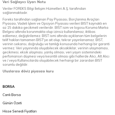
Veri Sağlayıcı Uyarı Notu
Veriler FOREKS Bilgi İletişim Hizmetleri A.Ş. tarafından
sağlanmaktadır.
Foreks tarafından sağlanan Pay Piyasası, Borçlanma Araçları
Piyasası, Vadeli İşlem ve Opsiyon Piyasası verileri BIST kaynaklı en
az 15 dakika gecikmeli verilerdir. BIST isim ve logosu Koruma Marka
Belgesi altında korunmakta olup izinsiz kullanılamaz, iktibas
edilemez, değiştirilemez. BIST ismi altında açıklanan tüm belgelerin
telif hakları tamamen BIST'ye ait olup, tekrar yayınlanamaz. BIST,
verinin sekansı, doğruluğu ve tamlığı konusunda herhangi bir garanti
vermez. Veri yayınında oluşabilecek aksaklıklar, verinin ulaşmaması,
gecikmesi, eksik ulaşması, yanlış olması, veri yayın sistemindeki
perfomansın düşmesi veya kesintili olması gibi hallerde Alıcı, Alt Alıcı
ve / veya Kullanıcılarda oluşabilecek herhangi bir zarardan BIST
sorumlu değildir.
Uluslarası döviz piyasası kuru
BORSA
Canlı Borsa
Günün Özeti
Hisse Senedi Fiyatları