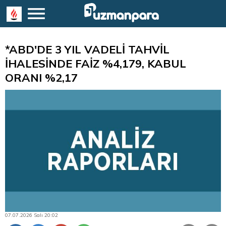
*ABD'DE 3 YIL VADELİ TAHVİL
İHALESİNDE FAİZ %4,179, KABUL
ORANI %2,17
07.07.2026 Salı 20:02