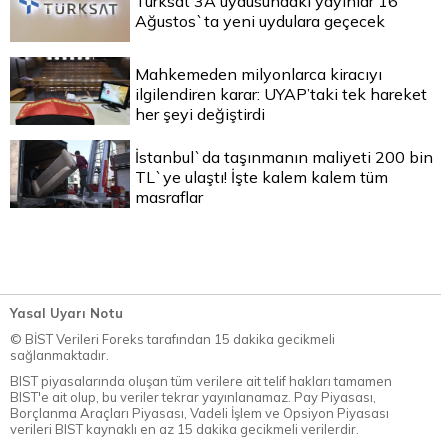
Türksat 3A uydusundaki yayınlar 16
Ağustos`ta yeni uydulara geçecek
Mahkemeden milyonlarca kiracıyı
ilgilendiren karar: UYAP’taki tek hareket
her şeyi değiştirdi
İstanbul`da taşınmanın maliyeti 200 bin
TL`ye ulaştı! İşte kalem kalem tüm
masraflar
Yasal Uyarı Notu
© BİST Verileri Foreks tarafından 15 dakika gecikmeli
sağlanmaktadır.
BIST piyasalarında oluşan tüm verilere ait telif hakları tamamen
BIST'e ait olup, bu veriler tekrar yayınlanamaz. Pay Piyasası,
Borçlanma Araçları Piyasası, Vadeli İşlem ve Opsiyon Piyasası
verileri BIST kaynaklı en az 15 dakika gecikmeli verilerdir.