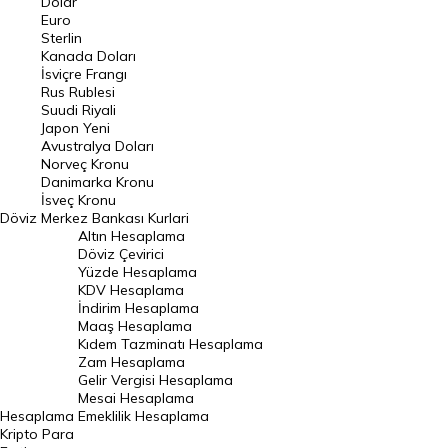
Dolar
Euro
Pound Kuru
Sterlin
Kanada Doları
Frank Kuru
İsviçre Frangı
Riyal Kuru
Rus Rublesi
Suudi Riyali
Avustralya Doları
Japon Yeni
Avustralya Doları
Danimarka Kronu Kuru
Norveç Kronu
Danimarka Kronu
Kanada Doları Kuru
İsveç Kronu
Döviz
Merkez Bankası Kurlari
Norveç Kronu Kuru
Altın Hesaplama
İsveç Kronu Kuru
Döviz Çevirici
Yüzde Hesaplama
Japon Yeni Kuru
KDV Hesaplama
İndirim Hesaplama
Serbest Piyasa Döviz Kurları
Maaş Hesaplama
Kıdem Tazminatı Hesaplama
Merkez Bankası Döviz Kurları
Zam Hesaplama
Gelir Vergisi Hesaplama
ALTIN
Mesai Hesaplama
Hesaplama
Emeklilik Hesaplama
Altın Fiyatları
Kripto Para