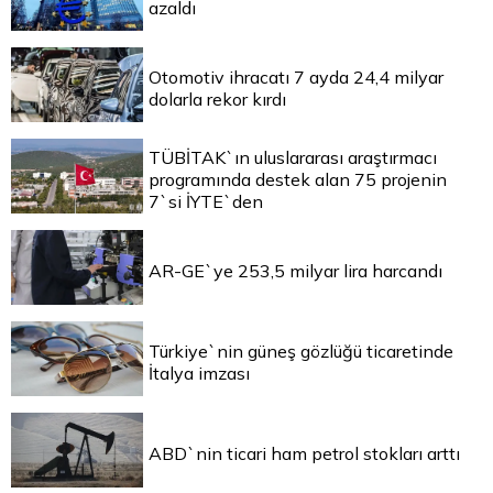
azaldı
Otomotiv ihracatı 7 ayda 24,4 milyar
dolarla rekor kırdı
TÜBİTAK`ın uluslararası araştırmacı
programında destek alan 75 projenin
7`si İYTE`den
AR-GE`ye 253,5 milyar lira harcandı
Türkiye`nin güneş gözlüğü ticaretinde
İtalya imzası
ABD`nin ticari ham petrol stokları arttı