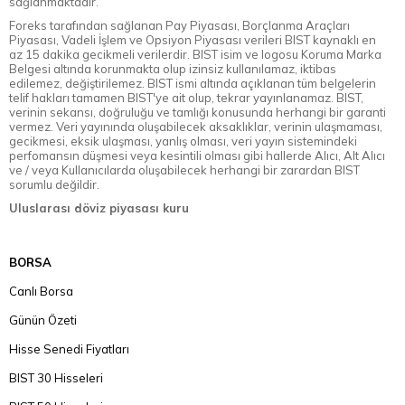
sağlanmaktadır.
Foreks tarafından sağlanan Pay Piyasası, Borçlanma Araçları
Piyasası, Vadeli İşlem ve Opsiyon Piyasası verileri BIST kaynaklı en
az 15 dakika gecikmeli verilerdir. BIST isim ve logosu Koruma Marka
Belgesi altında korunmakta olup izinsiz kullanılamaz, iktibas
edilemez, değiştirilemez. BIST ismi altında açıklanan tüm belgelerin
telif hakları tamamen BIST'ye ait olup, tekrar yayınlanamaz. BIST,
verinin sekansı, doğruluğu ve tamlığı konusunda herhangi bir garanti
vermez. Veri yayınında oluşabilecek aksaklıklar, verinin ulaşmaması,
gecikmesi, eksik ulaşması, yanlış olması, veri yayın sistemindeki
perfomansın düşmesi veya kesintili olması gibi hallerde Alıcı, Alt Alıcı
ve / veya Kullanıcılarda oluşabilecek herhangi bir zarardan BIST
sorumlu değildir.
Uluslarası döviz piyasası kuru
BORSA
Canlı Borsa
Günün Özeti
Hisse Senedi Fiyatları
BIST 30 Hisseleri