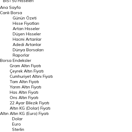
BIST 50 Hisseleri
Ana Sayfa
BIST 100 Hisseleri
Canlı Borsa
Günün Özeti
En Çok Artan Hisseler
Hisse Fiyatları
Artan Hisseler
En Çok Düşen Hisseler
Düşen Hisseler
Hacmi Artanlar
Hacmi Artanlar
Adedi Artanlar
Geçmiş Kapanışlar
Dünya Borsaları
Raporlar
Dünya Borsaları
Borsa
Endeksler
Gram Altın Fiyatı
Raporlar
Çeyrek Altın Fiyatı
Endeksler
Cumhuriyet Altını Fiyatı
Tam Altın Fiyatı
Yarım Altın Fiyatı
DÖVİZ
Has Altın Fiyatı
Ons Altın Fiyatı
Döviz Kuru
22 Ayar Bilezik Fiyatı
Dolar Kuru
Altın KG (Dolar) Fiyatı
Altın
Altın KG (Euro) Fiyatı
Euro Kuru
Dolar
Euro
Pound Kuru
Sterlin