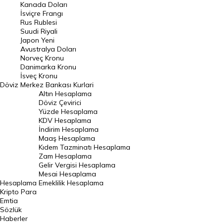
Kanada Doları
Frank Kuru
İsviçre Frangı
Riyal Kuru
Rus Rublesi
Suudi Riyali
Avustralya Doları
Japon Yeni
Avustralya Doları
Danimarka Kronu Kuru
Norveç Kronu
Danimarka Kronu
Kanada Doları Kuru
İsveç Kronu
Döviz
Merkez Bankası Kurlari
Norveç Kronu Kuru
Altın Hesaplama
İsveç Kronu Kuru
Döviz Çevirici
Yüzde Hesaplama
Japon Yeni Kuru
KDV Hesaplama
İndirim Hesaplama
Serbest Piyasa Döviz Kurları
Maaş Hesaplama
Kıdem Tazminatı Hesaplama
Merkez Bankası Döviz Kurları
Zam Hesaplama
Gelir Vergisi Hesaplama
ALTIN
Mesai Hesaplama
Hesaplama
Emeklilik Hesaplama
Altın Fiyatları
Kripto Para
Emtia
Gram Altın Fiyatı
Sözlük
Çeyrek Altın Fiyatı
Haberler