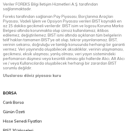
Veriler FOREKS Bilgi İletişim Hizmetleri A.Ş. tarafından
sağlanmaktadır.
Foreks tarafından sağlanan Pay Piyasası, Borçlanma Araçları
Piyasası, Vadeli İşlem ve Opsiyon Piyasası verileri BIST kaynaklı en
az 15 dakika gecikmeli verilerdir. BIST isim ve logosu Koruma Marka
Belgesi altında korunmakta olup izinsiz kullanılamaz, iktibas
edilemez, değiştirilemez. BIST ismi altında açıklanan tüm belgelerin
telif hakları tamamen BIST'ye ait olup, tekrar yayınlanamaz. BIST,
verinin sekansı, doğruluğu ve tamlığı konusunda herhangi bir garanti
vermez. Veri yayınında oluşabilecek aksaklıklar, verinin ulaşmaması,
gecikmesi, eksik ulaşması, yanlış olması, veri yayın sistemindeki
perfomansın düşmesi veya kesintili olması gibi hallerde Alıcı, Alt Alıcı
ve / veya Kullanıcılarda oluşabilecek herhangi bir zarardan BIST
sorumlu değildir.
Uluslarası döviz piyasası kuru
BORSA
Canlı Borsa
Günün Özeti
Hisse Senedi Fiyatları
BIST 30 Hisseleri