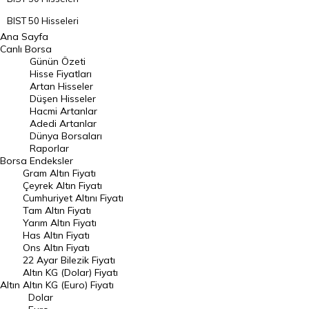
BIST 50 Hisseleri
Ana Sayfa
BIST 100 Hisseleri
Canlı Borsa
Günün Özeti
En Çok Artan Hisseler
Hisse Fiyatları
Artan Hisseler
En Çok Düşen Hisseler
Düşen Hisseler
Hacmi Artanlar
Hacmi Artanlar
Adedi Artanlar
Geçmiş Kapanışlar
Dünya Borsaları
Raporlar
Dünya Borsaları
Borsa
Endeksler
Gram Altın Fiyatı
Raporlar
Çeyrek Altın Fiyatı
Endeksler
Cumhuriyet Altını Fiyatı
Tam Altın Fiyatı
Yarım Altın Fiyatı
DÖVİZ
Has Altın Fiyatı
Ons Altın Fiyatı
Döviz Kuru
22 Ayar Bilezik Fiyatı
Dolar Kuru
Altın KG (Dolar) Fiyatı
Altın
Altın KG (Euro) Fiyatı
Euro Kuru
Dolar