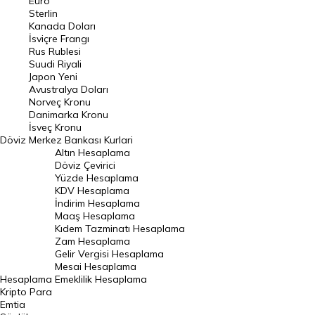
Euro
Pound Kuru
Sterlin
Kanada Doları
Frank Kuru
İsviçre Frangı
Riyal Kuru
Rus Rublesi
Suudi Riyali
Avustralya Doları
Japon Yeni
Avustralya Doları
Danimarka Kronu Kuru
Norveç Kronu
Danimarka Kronu
Kanada Doları Kuru
İsveç Kronu
Döviz
Merkez Bankası Kurlari
Norveç Kronu Kuru
Altın Hesaplama
İsveç Kronu Kuru
Döviz Çevirici
Yüzde Hesaplama
Japon Yeni Kuru
KDV Hesaplama
İndirim Hesaplama
Serbest Piyasa Döviz Kurları
Maaş Hesaplama
Kıdem Tazminatı Hesaplama
Merkez Bankası Döviz Kurları
Zam Hesaplama
Gelir Vergisi Hesaplama
ALTIN
Mesai Hesaplama
Hesaplama
Emeklilik Hesaplama
Altın Fiyatları
Kripto Para
Emtia
Gram Altın Fiyatı