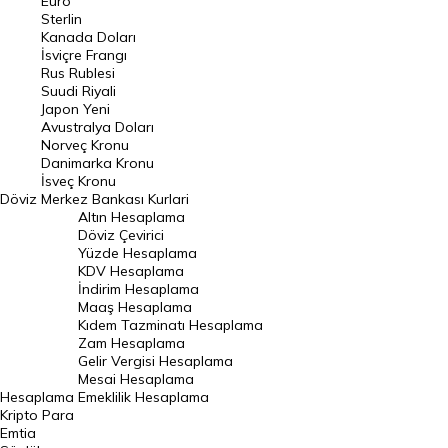
Euro
Pound Kuru
Sterlin
Kanada Doları
Frank Kuru
İsviçre Frangı
Riyal Kuru
Rus Rublesi
Suudi Riyali
Avustralya Doları
Japon Yeni
Avustralya Doları
Danimarka Kronu Kuru
Norveç Kronu
Danimarka Kronu
Kanada Doları Kuru
İsveç Kronu
Döviz
Merkez Bankası Kurlari
Norveç Kronu Kuru
Altın Hesaplama
İsveç Kronu Kuru
Döviz Çevirici
Yüzde Hesaplama
Japon Yeni Kuru
KDV Hesaplama
İndirim Hesaplama
Serbest Piyasa Döviz Kurları
Maaş Hesaplama
Kıdem Tazminatı Hesaplama
Merkez Bankası Döviz Kurları
Zam Hesaplama
Gelir Vergisi Hesaplama
ALTIN
Mesai Hesaplama
Hesaplama
Emeklilik Hesaplama
Altın Fiyatları
Kripto Para
Emtia
Gram Altın Fiyatı