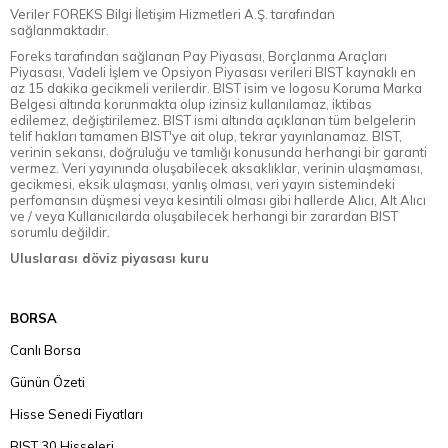
Veriler FOREKS Bilgi İletişim Hizmetleri A.Ş. tarafından
sağlanmaktadır.
Foreks tarafından sağlanan Pay Piyasası, Borçlanma Araçları
Piyasası, Vadeli İşlem ve Opsiyon Piyasası verileri BIST kaynaklı en
az 15 dakika gecikmeli verilerdir. BIST isim ve logosu Koruma Marka
Belgesi altında korunmakta olup izinsiz kullanılamaz, iktibas
edilemez, değiştirilemez. BIST ismi altında açıklanan tüm belgelerin
telif hakları tamamen BIST'ye ait olup, tekrar yayınlanamaz. BIST,
verinin sekansı, doğruluğu ve tamlığı konusunda herhangi bir garanti
vermez. Veri yayınında oluşabilecek aksaklıklar, verinin ulaşmaması,
gecikmesi, eksik ulaşması, yanlış olması, veri yayın sistemindeki
perfomansın düşmesi veya kesintili olması gibi hallerde Alıcı, Alt Alıcı
ve / veya Kullanıcılarda oluşabilecek herhangi bir zarardan BIST
sorumlu değildir.
Uluslarası döviz piyasası kuru
BORSA
Canlı Borsa
Günün Özeti
Hisse Senedi Fiyatları
BIST 30 Hisseleri