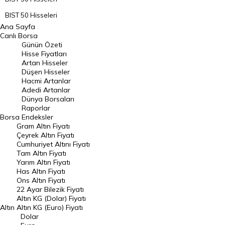
BIST 50 Hisseleri
Ana Sayfa
BIST 100 Hisseleri
Canlı Borsa
Günün Özeti
En Çok Artan Hisseler
Hisse Fiyatları
Artan Hisseler
En Çok Düşen Hisseler
Düşen Hisseler
Hacmi Artanlar
Hacmi Artanlar
Adedi Artanlar
Geçmiş Kapanışlar
Dünya Borsaları
Raporlar
Dünya Borsaları
Borsa
Endeksler
Gram Altın Fiyatı
Raporlar
Çeyrek Altın Fiyatı
Endeksler
Cumhuriyet Altını Fiyatı
Tam Altın Fiyatı
Yarım Altın Fiyatı
DÖVİZ
Has Altın Fiyatı
Ons Altın Fiyatı
Döviz Kuru
22 Ayar Bilezik Fiyatı
Dolar Kuru
Altın KG (Dolar) Fiyatı
Altın
Altın KG (Euro) Fiyatı
Euro Kuru
Dolar