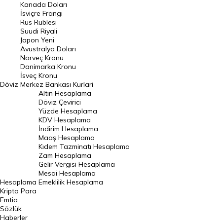
Kanada Doları
Frank Kuru
İsviçre Frangı
Riyal Kuru
Rus Rublesi
Suudi Riyali
Avustralya Doları
Japon Yeni
Avustralya Doları
Danimarka Kronu Kuru
Norveç Kronu
Danimarka Kronu
Kanada Doları Kuru
İsveç Kronu
Döviz
Merkez Bankası Kurlari
Norveç Kronu Kuru
Altın Hesaplama
İsveç Kronu Kuru
Döviz Çevirici
Yüzde Hesaplama
Japon Yeni Kuru
KDV Hesaplama
İndirim Hesaplama
Serbest Piyasa Döviz Kurları
Maaş Hesaplama
Kıdem Tazminatı Hesaplama
Merkez Bankası Döviz Kurları
Zam Hesaplama
Gelir Vergisi Hesaplama
ALTIN
Mesai Hesaplama
Hesaplama
Emeklilik Hesaplama
Altın Fiyatları
Kripto Para
Emtia
Gram Altın Fiyatı
Sözlük
Çeyrek Altın Fiyatı
Haberler