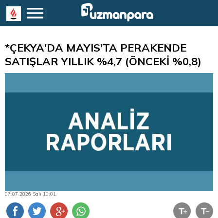
*ÇEKYA'DA MAYIS'TA PERAKENDE
SATIŞLAR YILLIK %4,7 (ÖNCEKİ %0,8)
07.07.2026 Salı 10:01