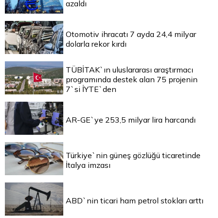
azaldı
Otomotiv ihracatı 7 ayda 24,4 milyar
dolarla rekor kırdı
TÜBİTAK`ın uluslararası araştırmacı
programında destek alan 75 projenin
7`si İYTE`den
AR-GE`ye 253,5 milyar lira harcandı
Türkiye`nin güneş gözlüğü ticaretinde
İtalya imzası
ABD`nin ticari ham petrol stokları arttı