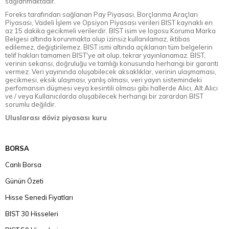
sağlanmaktadır.
Foreks tarafından sağlanan Pay Piyasası, Borçlanma Araçları
Piyasası, Vadeli İşlem ve Opsiyon Piyasası verileri BIST kaynaklı en
az 15 dakika gecikmeli verilerdir. BIST isim ve logosu Koruma Marka
Belgesi altında korunmakta olup izinsiz kullanılamaz, iktibas
edilemez, değiştirilemez. BIST ismi altında açıklanan tüm belgelerin
telif hakları tamamen BIST'ye ait olup, tekrar yayınlanamaz. BIST,
verinin sekansı, doğruluğu ve tamlığı konusunda herhangi bir garanti
vermez. Veri yayınında oluşabilecek aksaklıklar, verinin ulaşmaması,
gecikmesi, eksik ulaşması, yanlış olması, veri yayın sistemindeki
perfomansın düşmesi veya kesintili olması gibi hallerde Alıcı, Alt Alıcı
ve / veya Kullanıcılarda oluşabilecek herhangi bir zarardan BIST
sorumlu değildir.
Uluslarası döviz piyasası kuru
BORSA
Canlı Borsa
Günün Özeti
Hisse Senedi Fiyatları
BIST 30 Hisseleri