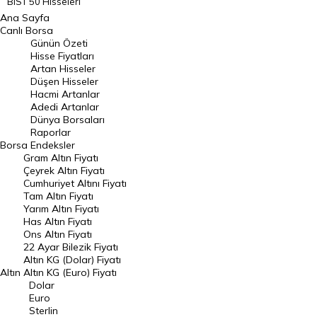
BIST 50 Hisseleri
Ana Sayfa
BIST 100 Hisseleri
Canlı Borsa
Günün Özeti
En Çok Artan Hisseler
Hisse Fiyatları
Artan Hisseler
En Çok Düşen Hisseler
Düşen Hisseler
Hacmi Artanlar
Hacmi Artanlar
Adedi Artanlar
Geçmiş Kapanışlar
Dünya Borsaları
Raporlar
Dünya Borsaları
Borsa
Endeksler
Gram Altın Fiyatı
Raporlar
Çeyrek Altın Fiyatı
Endeksler
Cumhuriyet Altını Fiyatı
Tam Altın Fiyatı
Yarım Altın Fiyatı
DÖVİZ
Has Altın Fiyatı
Ons Altın Fiyatı
Döviz Kuru
22 Ayar Bilezik Fiyatı
Dolar Kuru
Altın KG (Dolar) Fiyatı
Altın
Altın KG (Euro) Fiyatı
Euro Kuru
Dolar
Euro
Pound Kuru
Sterlin