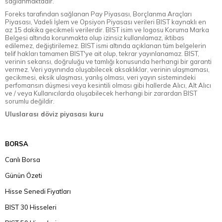
sağlanmaktadır.
Foreks tarafından sağlanan Pay Piyasası, Borçlanma Araçları
Piyasası, Vadeli İşlem ve Opsiyon Piyasası verileri BIST kaynaklı en
az 15 dakika gecikmeli verilerdir. BIST isim ve logosu Koruma Marka
Belgesi altında korunmakta olup izinsiz kullanılamaz, iktibas
edilemez, değiştirilemez. BIST ismi altında açıklanan tüm belgelerin
telif hakları tamamen BIST'ye ait olup, tekrar yayınlanamaz. BIST,
verinin sekansı, doğruluğu ve tamlığı konusunda herhangi bir garanti
vermez. Veri yayınında oluşabilecek aksaklıklar, verinin ulaşmaması,
gecikmesi, eksik ulaşması, yanlış olması, veri yayın sistemindeki
perfomansın düşmesi veya kesintili olması gibi hallerde Alıcı, Alt Alıcı
ve / veya Kullanıcılarda oluşabilecek herhangi bir zarardan BIST
sorumlu değildir.
Uluslarası döviz piyasası kuru
BORSA
Canlı Borsa
Günün Özeti
Hisse Senedi Fiyatları
BIST 30 Hisseleri