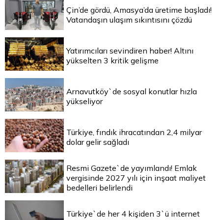
Çin’de gördü, Amasya’da üretime başladı!
Vatandaşın ulaşım sıkıntısını çözdü
Yatırımcıları sevindiren haber! Altını
yükselten 3 kritik gelişme
Arnavutköy`de sosyal konutlar hızla
yükseliyor
Türkiye, fındık ihracatından 2,4 milyar
dolar gelir sağladı
Resmi Gazete`de yayımlandı! Emlak
vergisinde 2027 yılı için inşaat maliyet
bedelleri belirlendi
Türkiye`de her 4 kişiden 3`ü internet