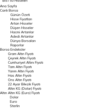
BIST 50 Hisseleri
Ana Sayfa
BIST 100 Hisseleri
Canlı Borsa
Günün Özeti
En Çok Artan Hisseler
Hisse Fiyatları
Artan Hisseler
En Çok Düşen Hisseler
Düşen Hisseler
Hacmi Artanlar
Hacmi Artanlar
Adedi Artanlar
Geçmiş Kapanışlar
Dünya Borsaları
Raporlar
Dünya Borsaları
Borsa
Endeksler
Gram Altın Fiyatı
Raporlar
Çeyrek Altın Fiyatı
Endeksler
Cumhuriyet Altını Fiyatı
Tam Altın Fiyatı
Yarım Altın Fiyatı
DÖVİZ
Has Altın Fiyatı
Ons Altın Fiyatı
Döviz Kuru
22 Ayar Bilezik Fiyatı
Dolar Kuru
Altın KG (Dolar) Fiyatı
Altın
Altın KG (Euro) Fiyatı
Euro Kuru
Dolar
Euro
Pound Kuru
Sterlin