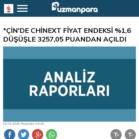
*ÇİN'DE CHİNEXT FİYAT ENDEKSİ %1,6
DÜŞÜŞLE 3257,05 PUANDAN AÇILDI
02.03.2026 Pazartesi 04:26