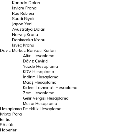
Kanada Doları
Frank Kuru
İsviçre Frangı
Riyal Kuru
Rus Rublesi
Suudi Riyali
Avustralya Doları
Japon Yeni
Avustralya Doları
Danimarka Kronu Kuru
Norveç Kronu
Danimarka Kronu
Kanada Doları Kuru
İsveç Kronu
Döviz
Merkez Bankası Kurlari
Norveç Kronu Kuru
Altın Hesaplama
İsveç Kronu Kuru
Döviz Çevirici
Yüzde Hesaplama
Japon Yeni Kuru
KDV Hesaplama
İndirim Hesaplama
Serbest Piyasa Döviz Kurları
Maaş Hesaplama
Kıdem Tazminatı Hesaplama
Merkez Bankası Döviz Kurları
Zam Hesaplama
Gelir Vergisi Hesaplama
ALTIN
Mesai Hesaplama
Hesaplama
Emeklilik Hesaplama
Altın Fiyatları
Kripto Para
Emtia
Gram Altın Fiyatı
Sözlük
Çeyrek Altın Fiyatı
Haberler