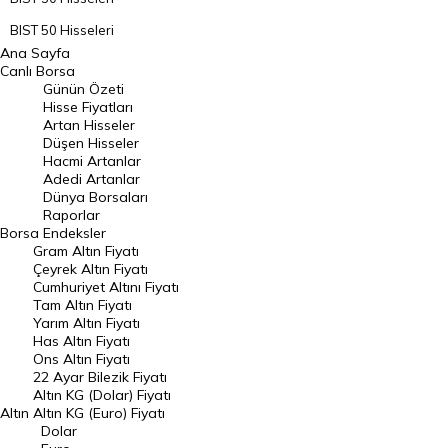
BIST 50 Hisseleri
Ana Sayfa
BIST 100 Hisseleri
Canlı Borsa
Günün Özeti
En Çok Artan Hisseler
Hisse Fiyatları
Artan Hisseler
En Çok Düşen Hisseler
Düşen Hisseler
Hacmi Artanlar
Hacmi Artanlar
Adedi Artanlar
Geçmiş Kapanışlar
Dünya Borsaları
Raporlar
Dünya Borsaları
Borsa
Endeksler
Gram Altın Fiyatı
Raporlar
Çeyrek Altın Fiyatı
Endeksler
Cumhuriyet Altını Fiyatı
Tam Altın Fiyatı
Yarım Altın Fiyatı
DÖVİZ
Has Altın Fiyatı
Ons Altın Fiyatı
Döviz Kuru
22 Ayar Bilezik Fiyatı
Dolar Kuru
Altın KG (Dolar) Fiyatı
Altın
Altın KG (Euro) Fiyatı
Euro Kuru
Dolar