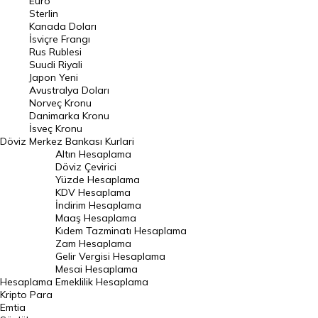
Euro
Pound Kuru
Sterlin
Kanada Doları
Frank Kuru
İsviçre Frangı
Riyal Kuru
Rus Rublesi
Suudi Riyali
Avustralya Doları
Japon Yeni
Avustralya Doları
Danimarka Kronu Kuru
Norveç Kronu
Danimarka Kronu
Kanada Doları Kuru
İsveç Kronu
Döviz
Merkez Bankası Kurlari
Norveç Kronu Kuru
Altın Hesaplama
İsveç Kronu Kuru
Döviz Çevirici
Yüzde Hesaplama
Japon Yeni Kuru
KDV Hesaplama
İndirim Hesaplama
Serbest Piyasa Döviz Kurları
Maaş Hesaplama
Kıdem Tazminatı Hesaplama
Merkez Bankası Döviz Kurları
Zam Hesaplama
Gelir Vergisi Hesaplama
ALTIN
Mesai Hesaplama
Hesaplama
Emeklilik Hesaplama
Altın Fiyatları
Kripto Para
Emtia
Gram Altın Fiyatı