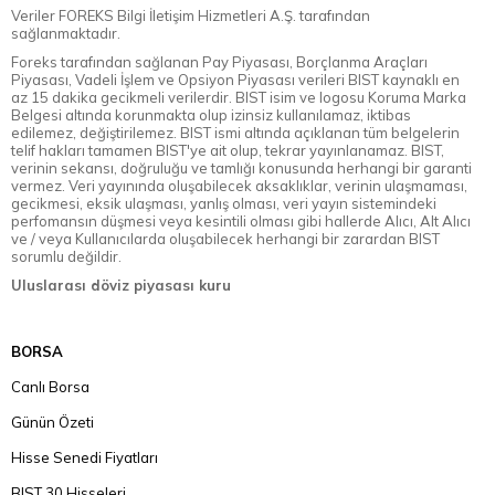
Veriler FOREKS Bilgi İletişim Hizmetleri A.Ş. tarafından
sağlanmaktadır.
Foreks tarafından sağlanan Pay Piyasası, Borçlanma Araçları
Piyasası, Vadeli İşlem ve Opsiyon Piyasası verileri BIST kaynaklı en
az 15 dakika gecikmeli verilerdir. BIST isim ve logosu Koruma Marka
Belgesi altında korunmakta olup izinsiz kullanılamaz, iktibas
edilemez, değiştirilemez. BIST ismi altında açıklanan tüm belgelerin
telif hakları tamamen BIST'ye ait olup, tekrar yayınlanamaz. BIST,
verinin sekansı, doğruluğu ve tamlığı konusunda herhangi bir garanti
vermez. Veri yayınında oluşabilecek aksaklıklar, verinin ulaşmaması,
gecikmesi, eksik ulaşması, yanlış olması, veri yayın sistemindeki
perfomansın düşmesi veya kesintili olması gibi hallerde Alıcı, Alt Alıcı
ve / veya Kullanıcılarda oluşabilecek herhangi bir zarardan BIST
sorumlu değildir.
Uluslarası döviz piyasası kuru
BORSA
Canlı Borsa
Günün Özeti
Hisse Senedi Fiyatları
BIST 30 Hisseleri