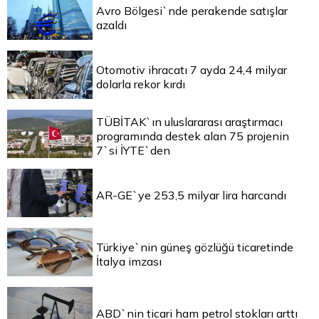
Avro Bölgesi`nde perakende satışlar
azaldı
Otomotiv ihracatı 7 ayda 24,4 milyar
dolarla rekor kırdı
TÜBİTAK`ın uluslararası araştırmacı
programında destek alan 75 projenin
7`si İYTE`den
AR-GE`ye 253,5 milyar lira harcandı
Türkiye`nin güneş gözlüğü ticaretinde
İtalya imzası
ABD`nin ticari ham petrol stokları arttı