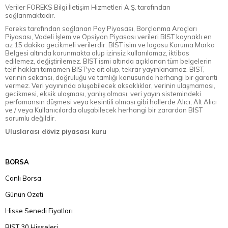
Veriler FOREKS Bilgi İletişim Hizmetleri A.Ş. tarafından
sağlanmaktadır.
Foreks tarafından sağlanan Pay Piyasası, Borçlanma Araçları
Piyasası, Vadeli İşlem ve Opsiyon Piyasası verileri BIST kaynaklı en
az 15 dakika gecikmeli verilerdir. BIST isim ve logosu Koruma Marka
Belgesi altında korunmakta olup izinsiz kullanılamaz, iktibas
edilemez, değiştirilemez. BIST ismi altında açıklanan tüm belgelerin
telif hakları tamamen BIST'ye ait olup, tekrar yayınlanamaz. BIST,
verinin sekansı, doğruluğu ve tamlığı konusunda herhangi bir garanti
vermez. Veri yayınında oluşabilecek aksaklıklar, verinin ulaşmaması,
gecikmesi, eksik ulaşması, yanlış olması, veri yayın sistemindeki
perfomansın düşmesi veya kesintili olması gibi hallerde Alıcı, Alt Alıcı
ve / veya Kullanıcılarda oluşabilecek herhangi bir zarardan BIST
sorumlu değildir.
Uluslarası döviz piyasası kuru
BORSA
Canlı Borsa
Günün Özeti
Hisse Senedi Fiyatları
BIST 30 Hisseleri