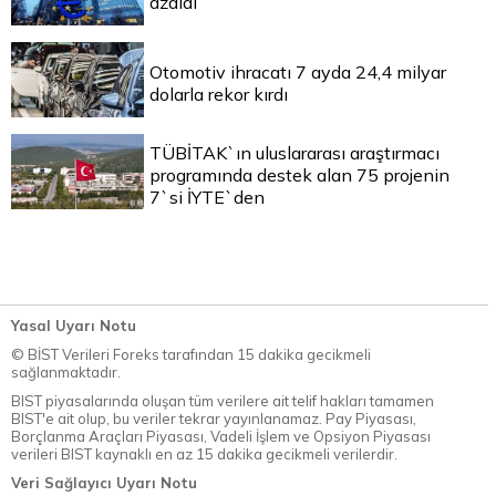
azaldı
Otomotiv ihracatı 7 ayda 24,4 milyar
dolarla rekor kırdı
TÜBİTAK`ın uluslararası araştırmacı
programında destek alan 75 projenin
7`si İYTE`den
Yasal Uyarı Notu
© BİST Verileri Foreks tarafından 15 dakika gecikmeli
sağlanmaktadır.
BIST piyasalarında oluşan tüm verilere ait telif hakları tamamen
BIST'e ait olup, bu veriler tekrar yayınlanamaz. Pay Piyasası,
Borçlanma Araçları Piyasası, Vadeli İşlem ve Opsiyon Piyasası
verileri BIST kaynaklı en az 15 dakika gecikmeli verilerdir.
Veri Sağlayıcı Uyarı Notu