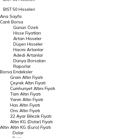
BIST 50 Hisseleri
Ana Sayfa
BIST 100 Hisseleri
Canlı Borsa
Günün Özeti
En Çok Artan Hisseler
Hisse Fiyatları
Artan Hisseler
En Çok Düşen Hisseler
Düşen Hisseler
Hacmi Artanlar
Hacmi Artanlar
Adedi Artanlar
Geçmiş Kapanışlar
Dünya Borsaları
Raporlar
Dünya Borsaları
Borsa
Endeksler
Gram Altın Fiyatı
Raporlar
Çeyrek Altın Fiyatı
Endeksler
Cumhuriyet Altını Fiyatı
Tam Altın Fiyatı
Yarım Altın Fiyatı
DÖVİZ
Has Altın Fiyatı
Ons Altın Fiyatı
Döviz Kuru
22 Ayar Bilezik Fiyatı
Dolar Kuru
Altın KG (Dolar) Fiyatı
Altın
Altın KG (Euro) Fiyatı
Euro Kuru
Dolar