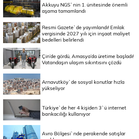
Akkuyu NGS`nin 1. ünitesinde önemli
aşama tamamlandı
Resmi Gazete`de yayımlandı! Emlak
vergisinde 2027 yılı için inşaat maliyet
bedelleri belirlendi
Çin’de gördü, Amasya’da üretime başladı!
Vatandaşın ulaşım sıkıntısını çözdü
Arnavutköy`de sosyal konutlar hızla
yükseliyor
Türkiye`de her 4 kişiden 3`ü internet
bankacılığı kullanıyor
Avro Bölgesi`nde perakende satışlar