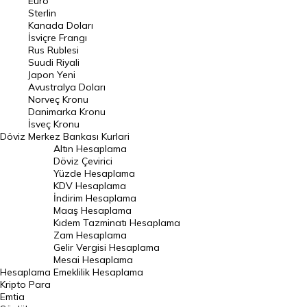
Euro
Pound Kuru
Sterlin
Kanada Doları
Frank Kuru
İsviçre Frangı
Riyal Kuru
Rus Rublesi
Suudi Riyali
Avustralya Doları
Japon Yeni
Avustralya Doları
Danimarka Kronu Kuru
Norveç Kronu
Danimarka Kronu
Kanada Doları Kuru
İsveç Kronu
Döviz
Merkez Bankası Kurlari
Norveç Kronu Kuru
Altın Hesaplama
İsveç Kronu Kuru
Döviz Çevirici
Yüzde Hesaplama
Japon Yeni Kuru
KDV Hesaplama
İndirim Hesaplama
Serbest Piyasa Döviz Kurları
Maaş Hesaplama
Kıdem Tazminatı Hesaplama
Merkez Bankası Döviz Kurları
Zam Hesaplama
Gelir Vergisi Hesaplama
ALTIN
Mesai Hesaplama
Hesaplama
Emeklilik Hesaplama
Altın Fiyatları
Kripto Para
Emtia
Gram Altın Fiyatı