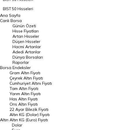
BIST 50 Hisseleri
Ana Sayfa
BIST 100 Hisseleri
Canlı Borsa
Günün Özeti
En Çok Artan Hisseler
Hisse Fiyatları
Artan Hisseler
En Çok Düşen Hisseler
Düşen Hisseler
Hacmi Artanlar
Hacmi Artanlar
Adedi Artanlar
Geçmiş Kapanışlar
Dünya Borsaları
Raporlar
Dünya Borsaları
Borsa
Endeksler
Gram Altın Fiyatı
Raporlar
Çeyrek Altın Fiyatı
Endeksler
Cumhuriyet Altını Fiyatı
Tam Altın Fiyatı
Yarım Altın Fiyatı
DÖVİZ
Has Altın Fiyatı
Ons Altın Fiyatı
Döviz Kuru
22 Ayar Bilezik Fiyatı
Dolar Kuru
Altın KG (Dolar) Fiyatı
Altın
Altın KG (Euro) Fiyatı
Euro Kuru
Dolar