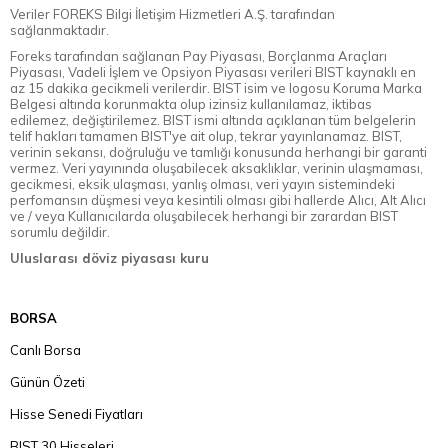
Veriler FOREKS Bilgi İletişim Hizmetleri A.Ş. tarafından
sağlanmaktadır.
Foreks tarafından sağlanan Pay Piyasası, Borçlanma Araçları
Piyasası, Vadeli İşlem ve Opsiyon Piyasası verileri BIST kaynaklı en
az 15 dakika gecikmeli verilerdir. BIST isim ve logosu Koruma Marka
Belgesi altında korunmakta olup izinsiz kullanılamaz, iktibas
edilemez, değiştirilemez. BIST ismi altında açıklanan tüm belgelerin
telif hakları tamamen BIST'ye ait olup, tekrar yayınlanamaz. BIST,
verinin sekansı, doğruluğu ve tamlığı konusunda herhangi bir garanti
vermez. Veri yayınında oluşabilecek aksaklıklar, verinin ulaşmaması,
gecikmesi, eksik ulaşması, yanlış olması, veri yayın sistemindeki
perfomansın düşmesi veya kesintili olması gibi hallerde Alıcı, Alt Alıcı
ve / veya Kullanıcılarda oluşabilecek herhangi bir zarardan BIST
sorumlu değildir.
Uluslarası döviz piyasası kuru
BORSA
Canlı Borsa
Günün Özeti
Hisse Senedi Fiyatları
BIST 30 Hisseleri