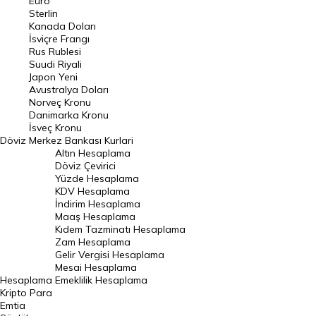
Euro
Pound Kuru
Sterlin
Kanada Doları
Frank Kuru
İsviçre Frangı
Riyal Kuru
Rus Rublesi
Suudi Riyali
Avustralya Doları
Japon Yeni
Avustralya Doları
Danimarka Kronu Kuru
Norveç Kronu
Danimarka Kronu
Kanada Doları Kuru
İsveç Kronu
Döviz
Merkez Bankası Kurlari
Norveç Kronu Kuru
Altın Hesaplama
İsveç Kronu Kuru
Döviz Çevirici
Yüzde Hesaplama
Japon Yeni Kuru
KDV Hesaplama
İndirim Hesaplama
Serbest Piyasa Döviz Kurları
Maaş Hesaplama
Kıdem Tazminatı Hesaplama
Merkez Bankası Döviz Kurları
Zam Hesaplama
Gelir Vergisi Hesaplama
ALTIN
Mesai Hesaplama
Hesaplama
Emeklilik Hesaplama
Altın Fiyatları
Kripto Para
Emtia
Gram Altın Fiyatı