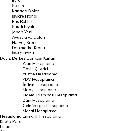
Euro
Pound Kuru
Sterlin
Kanada Doları
Frank Kuru
İsviçre Frangı
Riyal Kuru
Rus Rublesi
Suudi Riyali
Avustralya Doları
Japon Yeni
Avustralya Doları
Danimarka Kronu Kuru
Norveç Kronu
Danimarka Kronu
Kanada Doları Kuru
İsveç Kronu
Döviz
Merkez Bankası Kurlari
Norveç Kronu Kuru
Altın Hesaplama
İsveç Kronu Kuru
Döviz Çevirici
Yüzde Hesaplama
Japon Yeni Kuru
KDV Hesaplama
İndirim Hesaplama
Serbest Piyasa Döviz Kurları
Maaş Hesaplama
Kıdem Tazminatı Hesaplama
Merkez Bankası Döviz Kurları
Zam Hesaplama
Gelir Vergisi Hesaplama
ALTIN
Mesai Hesaplama
Hesaplama
Emeklilik Hesaplama
Altın Fiyatları
Kripto Para
Emtia
Gram Altın Fiyatı