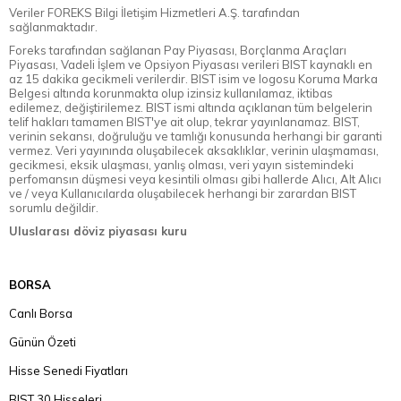
Veriler FOREKS Bilgi İletişim Hizmetleri A.Ş. tarafından
sağlanmaktadır.
Foreks tarafından sağlanan Pay Piyasası, Borçlanma Araçları
Piyasası, Vadeli İşlem ve Opsiyon Piyasası verileri BIST kaynaklı en
az 15 dakika gecikmeli verilerdir. BIST isim ve logosu Koruma Marka
Belgesi altında korunmakta olup izinsiz kullanılamaz, iktibas
edilemez, değiştirilemez. BIST ismi altında açıklanan tüm belgelerin
telif hakları tamamen BIST'ye ait olup, tekrar yayınlanamaz. BIST,
verinin sekansı, doğruluğu ve tamlığı konusunda herhangi bir garanti
vermez. Veri yayınında oluşabilecek aksaklıklar, verinin ulaşmaması,
gecikmesi, eksik ulaşması, yanlış olması, veri yayın sistemindeki
perfomansın düşmesi veya kesintili olması gibi hallerde Alıcı, Alt Alıcı
ve / veya Kullanıcılarda oluşabilecek herhangi bir zarardan BIST
sorumlu değildir.
Uluslarası döviz piyasası kuru
BORSA
Canlı Borsa
Günün Özeti
Hisse Senedi Fiyatları
BIST 30 Hisseleri