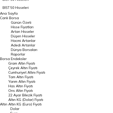
BIST 50 Hisseleri
Ana Sayfa
BIST 100 Hisseleri
Canlı Borsa
Günün Özeti
En Çok Artan Hisseler
Hisse Fiyatları
Artan Hisseler
En Çok Düşen Hisseler
Düşen Hisseler
Hacmi Artanlar
Hacmi Artanlar
Adedi Artanlar
Geçmiş Kapanışlar
Dünya Borsaları
Raporlar
Dünya Borsaları
Borsa
Endeksler
Gram Altın Fiyatı
Raporlar
Çeyrek Altın Fiyatı
Endeksler
Cumhuriyet Altını Fiyatı
Tam Altın Fiyatı
Yarım Altın Fiyatı
DÖVİZ
Has Altın Fiyatı
Ons Altın Fiyatı
Döviz Kuru
22 Ayar Bilezik Fiyatı
Dolar Kuru
Altın KG (Dolar) Fiyatı
Altın
Altın KG (Euro) Fiyatı
Euro Kuru
Dolar