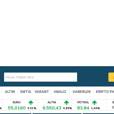
ALTIN
EMTİA
VARANT
ANALİZ
HABERLER
KRİPTO P
EURO
ALTIN
PETROL
55,0160
6.550,43
83,84
4
%
0,01%
0,89%
1,64%