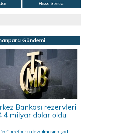
adar
Hisse Senedi
manpara Gündemi
kez Bankası rezervleri
,4 milyar dolar oldu
in Carrefour’u devralmasına şartlı