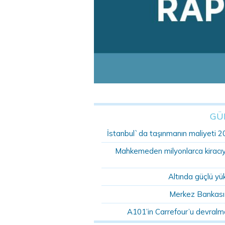
GÜ
İstanbul`da taşınmanın maliyeti 2
Mahkemeden milyonlarca kiracıyı 
Altında güçlü yü
Merkez Bankası r
A101’in Carrefour’u devralma