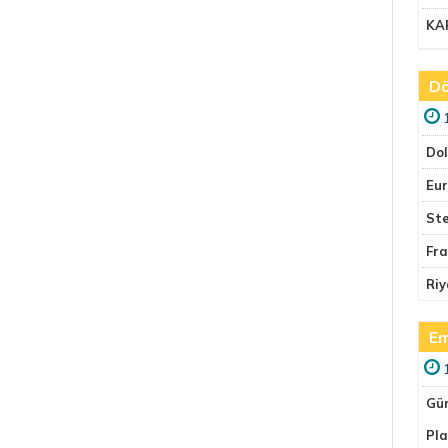
KA
Dö
Do
Eu
Ste
Fr
Riy
Em
Gü
Pla