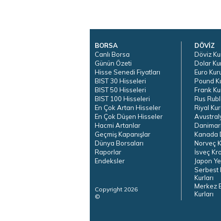
BORSA
DÖVİZ
Canlı Borsa
Döviz Ku
Günün Özeti
Dolar Ku
Hisse Senedi Fiyatları
Euro Kur
BIST 30 Hisseleri
Pound K
BIST 50 Hisseleri
Frank Ku
BIST 100 Hisseleri
Rus Rubl
En Çok Artan Hisseler
Riyal Kur
En Çok Düşen Hisseler
Avustral
Hacmi Artanlar
Danimar
Geçmiş Kapanışlar
Kanada D
Dünya Borsaları
Norveç K
Raporlar
İsveç Kr
Endeksler
Japon Ye
Serbest 
Kurları
Merkez 
Copyright 2026
Kurları
©