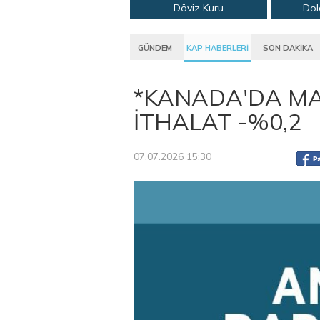
Döviz Kuru
Dol
GÜNDEM
KAP HABERLERİ
SON DAKİKA
*KANADA'DA MAY
İTHALAT -%0,2
07.07.2026 15:30