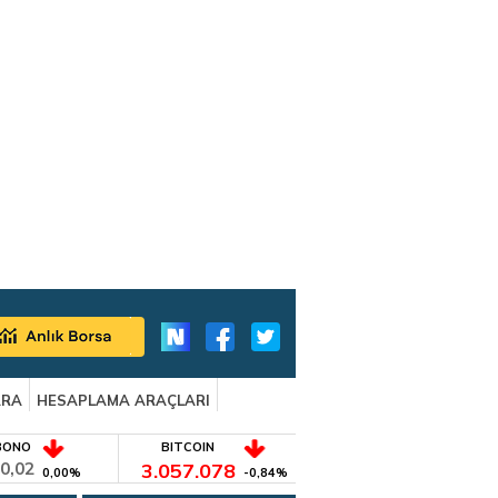
ARA
HESAPLAMA ARAÇLARI
BONO
BITCOIN
0,02
3.057.078
0,00%
-0,84%