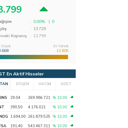
3.799
eğişim
:
0,00%
|
0
ılış
:
13.729
nceki Kapanış
: 13.799
 Düşük
En Yüksek
3.668
13.805
ST En Aktif Hisseler
TAN
DÜŞEN
HACİM
ADET
BNS
29,04
269.986.721
% 10,00
NT
390,50
4.176.021
% 10,00
NDG
1.694,00
261.879.525
% 10,00
FSA
191,40
543.467.311
% 10,00