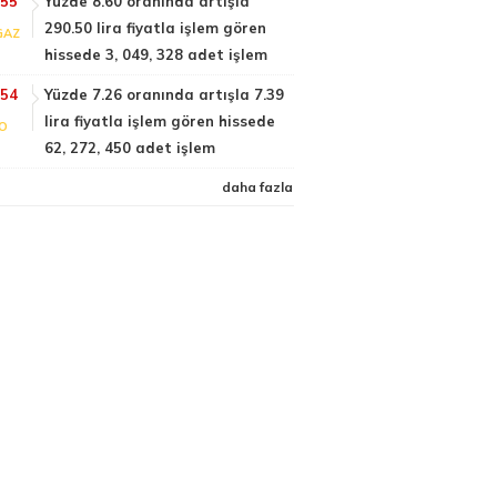
:55
Yüzde 8.60 oranında artışla
290.50 lira fiyatla işlem gören
GAZ
hissede 3, 049, 328 adet işlem
:54
Yüzde 7.26 oranında artışla 7.39
lira fiyatla işlem gören hissede
FO
62, 272, 450 adet işlem
daha fazla