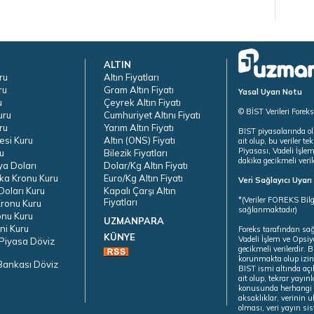
ALTIN
ru
Altın Fiyatları
ru
Gram Altın Fiyatı
Yasal Uyarı Notu
u
Çeyrek Altın Fiyatı
© BİST Verileri Forek
uru
Cumhuriyet Altını Fiyatı
ru
Yarım Altın Fiyatı
BIST piyasalarında ol
esi Kuru
Altın (ONS) Fiyatı
ait olup, bu veriler 
Piyasası, Vadeli İşle
u
Bilezik Fiyatları
dakika gecikmeli veril
ya Doları
Dolar/Kg Altın Fiyatı
ka Kronu Kuru
Euro/Kg Altın Fiyatı
Veri Sağlayıcı Uyar
oları Kuru
Kapalı Çarşı Altın
*(Veriler FOREKS Bilg
Fiyatları
ronu Kuru
sağlanmaktadır)
onu Kuru
UZMANPARA
ni Kuru
Foreks tarafından sa
KÜNYE
Vadeli İşlem ve Opsiy
Piyasa Döviz
gecikmeli verilerdir.
korunmakta olup izins
Bankası Döviz
BIST ismi altında açı
ait olup, tekrar yayı
konusunda herhangi b
aksaklıklar, verinin 
olması, veri yayın si