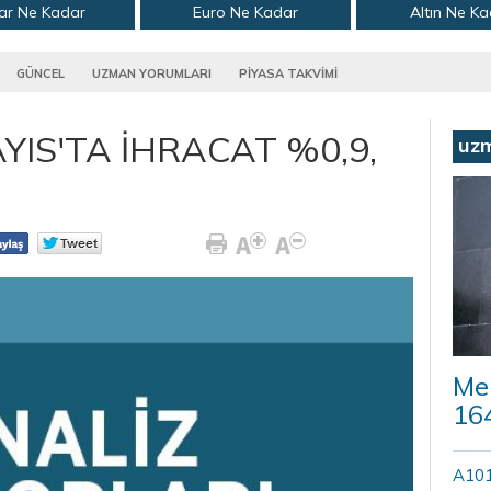
ar Ne Kadar
Euro Ne Kadar
Altın Ne K
GÜNCEL
UZMAN YORUMLARI
PİYASA TAKVİMİ
IS'TA İHRACAT %0,9,
uz
Mer
164
A101’