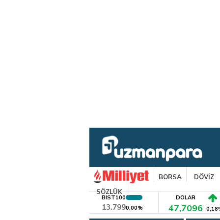
BORSA
DÖVİZ
SÖZLÜK
BIST100
DOLAR
13.799
47,7096
0,00%
0,18