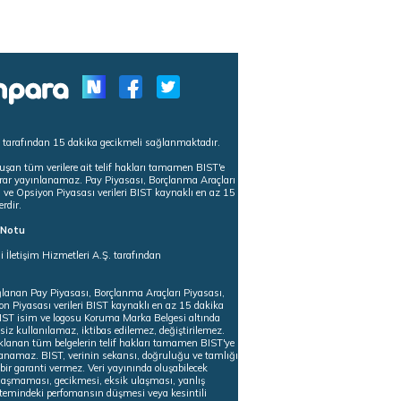
s tarafından 15 dakika gecikmeli sağlanmaktadır.
uşan tüm verilere ait telif hakları tamamen BIST'e
tekrar yayınlanamaz. Pay Piyasası, Borçlanma Araçları
m ve Opsiyon Piyasası verileri BIST kaynaklı en az 15
erdir.
ı Notu
i İletişim Hizmetleri A.Ş. tarafından
ğlanan Pay Piyasası, Borçlanma Araçları Piyasası,
on Piyasası verileri BIST kaynaklı en az 15 dakika
 BIST isim ve logosu Koruma Marka Belgesi altında
iz kullanılamaz, iktibas edilemez, değiştirilemez.
klanan tüm belgelerin telif hakları tamamen BIST'ye
nlanamaz. BIST, verinin sekansı, doğruluğu ve tamlığı
ir garanti vermez. Veri yayınında oluşabilecek
ulaşmaması, gecikmesi, eksik ulaşması, yanlış
stemindeki perfomansın düşmesi veya kesintili