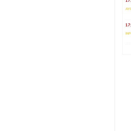
17
AY
17
IN