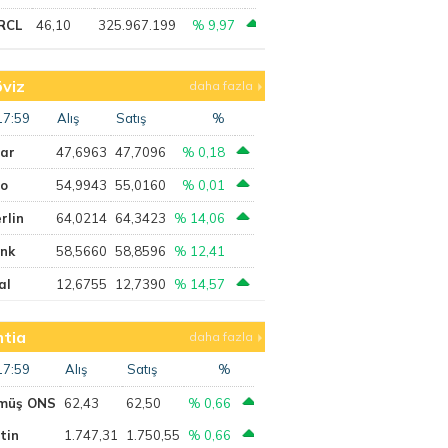
RCL
46,10
325.967.199
% 9,97
viz
daha fazla
17:59
Alış
Satış
%
lar
47,6963
47,7096
% 0,18
ro
54,9943
55,0160
% 0,01
rlin
64,0214
64,3423
% 14,06
ank
58,5660
58,8596
% 12,41
al
12,6755
12,7390
% 14,57
tia
daha fazla
17:59
Alış
Satış
%
müş ONS
62,43
62,50
% 0,66
tin
1.747,31
1.750,55
% 0,66