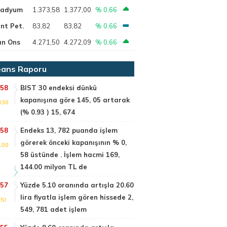
ladyum
1.373,58
1.377,00
% 0,66
nt Pet.
83,82
83,82
% 0,66
ın Ons
4.271,50
4.272,09
% 0,66
ans Raporu
:58
BIST 30 endeksi dünkü
kapanışına göre 145, 05 artarak
030
(% 0.93 ) 15, 674
:58
Endeks 13, 782 puanda işlem
görerek önceki kapanışının % 0,
100
58 üstünde . İşlem hacmi 169,
144.00 milyon TL de
:57
Yüzde 5.10 oranında artışla 20.60
lira fiyatla işlem gören hissede 2,
SI
549, 781 adet işlem