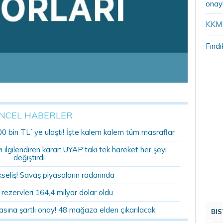
onay
KKM 
Fındı
NCEL HABERLER
00 bin TL`ye ulaştı! İşte kalem kalem tüm masraflar
ilgilendiren karar: UYAP’taki tek hareket her şeyi
değiştirdi
kseliş! Savaş piyasaların radarında
ezervleri 164,4 milyar dolar oldu
sına şartlı onay! 48 mağaza elden çıkarılacak
BIS