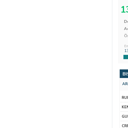
1
D
Aç
Ö
En
1
BI
AR
RU
KE
GU
CR