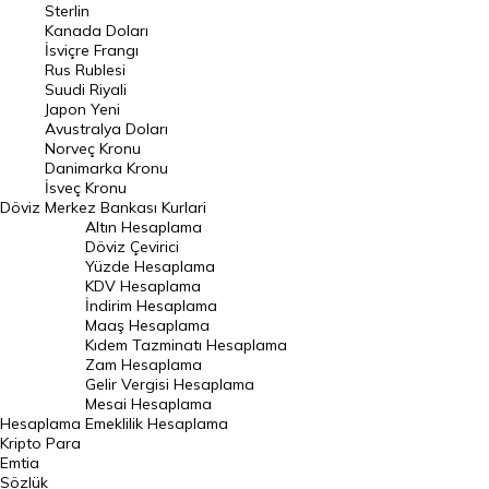
Sterlin
Kanada Doları
Frank Kuru
İsviçre Frangı
Riyal Kuru
Rus Rublesi
Suudi Riyali
Avustralya Doları
Japon Yeni
Avustralya Doları
Danimarka Kronu Kuru
Norveç Kronu
Danimarka Kronu
Kanada Doları Kuru
İsveç Kronu
Döviz
Merkez Bankası Kurlari
Norveç Kronu Kuru
Altın Hesaplama
İsveç Kronu Kuru
Döviz Çevirici
Yüzde Hesaplama
Japon Yeni Kuru
KDV Hesaplama
İndirim Hesaplama
Serbest Piyasa Döviz Kurları
Maaş Hesaplama
Kıdem Tazminatı Hesaplama
Merkez Bankası Döviz Kurları
Zam Hesaplama
Gelir Vergisi Hesaplama
ALTIN
Mesai Hesaplama
Hesaplama
Emeklilik Hesaplama
Altın Fiyatları
Kripto Para
Emtia
Gram Altın Fiyatı
Sözlük