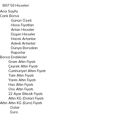
BIST 50 Hisseleri
Ana Sayfa
BIST 100 Hisseleri
Canlı Borsa
Günün Özeti
En Çok Artan Hisseler
Hisse Fiyatları
Artan Hisseler
En Çok Düşen Hisseler
Düşen Hisseler
Hacmi Artanlar
Hacmi Artanlar
Adedi Artanlar
Geçmiş Kapanışlar
Dünya Borsaları
Raporlar
Dünya Borsaları
Borsa
Endeksler
Gram Altın Fiyatı
Raporlar
Çeyrek Altın Fiyatı
Endeksler
Cumhuriyet Altını Fiyatı
Tam Altın Fiyatı
Yarım Altın Fiyatı
DÖVİZ
Has Altın Fiyatı
Ons Altın Fiyatı
Döviz Kuru
22 Ayar Bilezik Fiyatı
Dolar Kuru
Altın KG (Dolar) Fiyatı
Altın
Altın KG (Euro) Fiyatı
Euro Kuru
Dolar
Euro
Pound Kuru