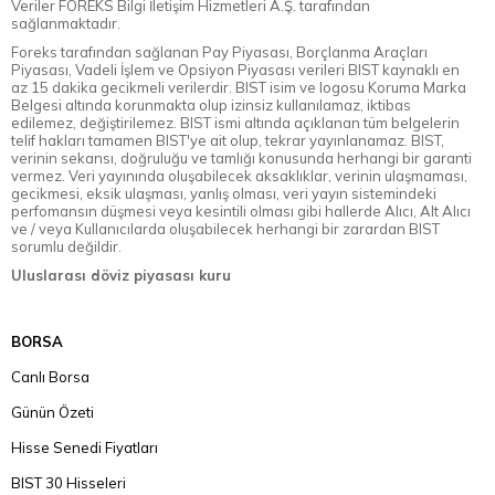
Veriler FOREKS Bilgi İletişim Hizmetleri A.Ş. tarafından
sağlanmaktadır.
Foreks tarafından sağlanan Pay Piyasası, Borçlanma Araçları
Piyasası, Vadeli İşlem ve Opsiyon Piyasası verileri BIST kaynaklı en
az 15 dakika gecikmeli verilerdir. BIST isim ve logosu Koruma Marka
Belgesi altında korunmakta olup izinsiz kullanılamaz, iktibas
edilemez, değiştirilemez. BIST ismi altında açıklanan tüm belgelerin
telif hakları tamamen BIST'ye ait olup, tekrar yayınlanamaz. BIST,
verinin sekansı, doğruluğu ve tamlığı konusunda herhangi bir garanti
vermez. Veri yayınında oluşabilecek aksaklıklar, verinin ulaşmaması,
gecikmesi, eksik ulaşması, yanlış olması, veri yayın sistemindeki
perfomansın düşmesi veya kesintili olması gibi hallerde Alıcı, Alt Alıcı
ve / veya Kullanıcılarda oluşabilecek herhangi bir zarardan BIST
sorumlu değildir.
Uluslarası döviz piyasası kuru
BORSA
Canlı Borsa
Günün Özeti
Hisse Senedi Fiyatları
BIST 30 Hisseleri