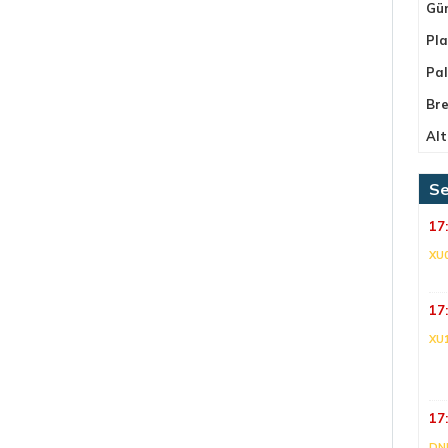
Gü
Pla
Pa
Bre
Alt
Se
17
XU
17
XU
17
DNI