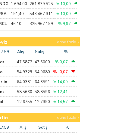
NDG
1.694,00
261.879.525
% 10,00
FSA
191,40
543.467.311
% 10,00
RCL
46,10
325.967.199
% 9,97
viz
daha fazla
17:59
Alış
Satış
%
lar
47,5872
47,6000
% 0,07
ro
54,9329
54,9680
% -0,07
rlin
64,0381
64,3591
% 14,09
ank
58,5660
58,8596
% 12,41
al
12,6755
12,7390
% 14,57
tia
daha fazla
17:59
Alış
Satış
%