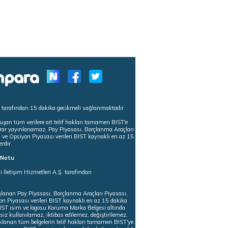
s tarafından 15 dakika gecikmeli sağlanmaktadır.
uşan tüm verilere ait telif hakları tamamen BIST'e
tekrar yayınlanamaz. Pay Piyasası, Borçlanma Araçları
m ve Opsiyon Piyasası verileri BIST kaynaklı en az 15
erdir.
ı Notu
i İletişim Hizmetleri A.Ş. tarafından
ğlanan Pay Piyasası, Borçlanma Araçları Piyasası,
on Piyasası verileri BIST kaynaklı en az 15 dakika
 BIST isim ve logosu Koruma Marka Belgesi altında
iz kullanılamaz, iktibas edilemez, değiştirilemez.
klanan tüm belgelerin telif hakları tamamen BIST'ye