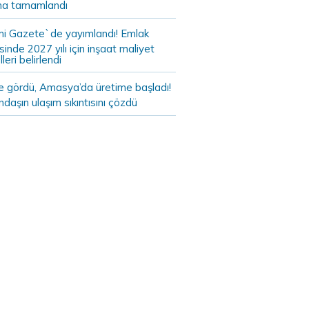
a tamamlandı
i Gazete`de yayımlandı! Emlak
sinde 2027 yılı için inşaat maliyet
leri belirlendi
de gördü, Amasya’da üretime başladı!
daşın ulaşım sıkıntısını çözdü