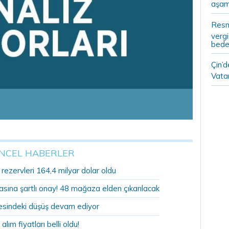
aşam
Resm
vergi
bedel
Çin’
Vatan
NCEL HABERLER
ezervleri 164,4 milyar dolar oldu
sına şartlı onay! 48 mağaza elden çıkarılacak
sindeki düşüş devam ediyor
 alım fiyatları belli oldu!