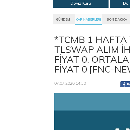
Döviz Kuru
Dol
GÜNDEM
KAP HABERLERİ
SON DAKİKA
*TCMB 1 HAFTA 
TLSWAP ALIM İ
FİYAT 0, ORTALA
FİYAT 0 [FNC-N
07.07.2026 14:30