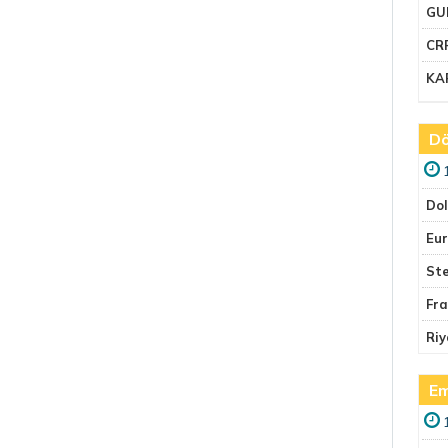
GU
CR
KA
Dö
Do
Eu
Ste
Fr
Riy
Em