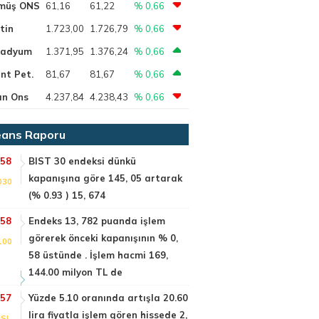
müş ONS
61,16
61,22
% 0,66
tin
1.723,00
1.726,79
% 0,66
ladyum
1.371,95
1.376,24
% 0,66
nt Pet.
81,67
81,67
% 0,66
ın Ons
4.237,84
4.238,43
% 0,66
ans Raporu
:58
BIST 30 endeksi dünkü
kapanışına göre 145, 05 artarak
030
(% 0.93 ) 15, 674
:58
Endeks 13, 782 puanda işlem
görerek önceki kapanışının % 0,
100
58 üstünde . İşlem hacmi 169,
144.00 milyon TL de
:57
Yüzde 5.10 oranında artışla 20.60
lira fiyatla işlem gören hissede 2,
SI