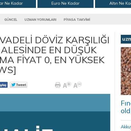
ar Ne Kadar
Euro Ne Kadar
Altın Ne K
GÜNCEL
UZMAN YORUMLARI
PİYASA TAKVİMİ
VADELİ DÖVİZ KARŞILIĞI
uz
HALESİNDE EN DÜŞÜK
MA FİYAT 0, EN YÜKSEK
EWS]
Fın
old
Akku