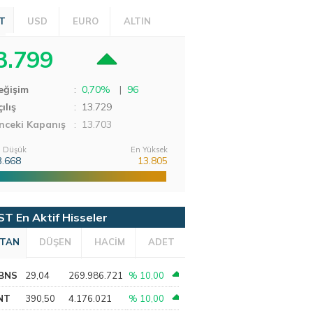
T
USD
EURO
ALTIN
3.799
eğişim
:
0,70%
|
96
ılış
:
13.729
nceki Kapanış
: 13.703
 Düşük
En Yüksek
3.668
13.805
ST En Aktif Hisseler
TAN
DÜŞEN
HACİM
ADET
BNS
29,04
269.986.721
% 10,00
NT
390,50
4.176.021
% 10,00