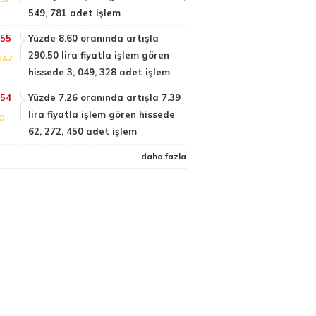
549, 781 adet işlem
:55
Yüzde 8.60 oranında artışla
290.50 lira fiyatla işlem gören
GAZ
hissede 3, 049, 328 adet işlem
:54
Yüzde 7.26 oranında artışla 7.39
lira fiyatla işlem gören hissede
FO
62, 272, 450 adet işlem
daha fazla