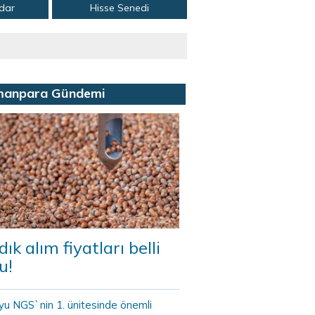
adar
Hisse Senedi
manpara Gündemi
dık alım fiyatları belli
u!
yu NGS`nin 1. ünitesinde önemli