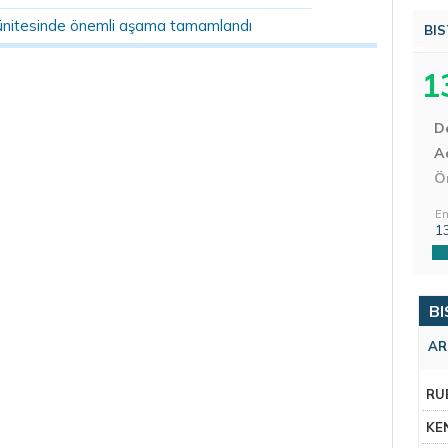
ünitesinde önemli aşama tamamlandı
BIS
1
D
Aç
Ö
En
1
BI
AR
RU
KE