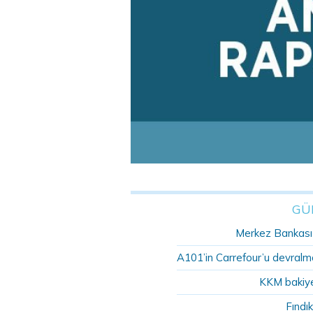
GÜ
Merkez Bankası r
A101’in Carrefour’u devralma
KKM bakiye
Fındık