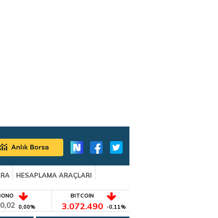
ARA
HESAPLAMA ARAÇLARI
BONO
BITCOIN
0,02
3.072.490
0,00%
-0,11%