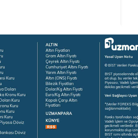
ALTIN
ru
Altın Fiyatları
ru
Gram Altın Fiyatı
Yasal Uyarı Notu
u
Çeyrek Altın Fiyatı
© BİST Verileri Forek
uru
Cumhuriyet Altını Fiyatı
ru
Yarım Altın Fiyatı
BIST piyasalarında ol
esi Kuru
Altın (ONS) Fiyatı
ait olup, bu veriler 
Piyasası, Vadeli İşle
u
Bilezik Fiyatları
dakika gecikmeli veril
ya Doları
Dolar/Kg Altın Fiyatı
ka Kronu Kuru
Euro/Kg Altın Fiyatı
Veri Sağlayıcı Uyar
oları Kuru
Kapalı Çarşı Altın
*(Veriler FOREKS Bilg
Fiyatları
ronu Kuru
sağlanmaktadır)
onu Kuru
UZMANPARA
ni Kuru
Foreks tarafından sa
KÜNYE
Vadeli İşlem ve Opsiy
Piyasa Döviz
gecikmeli verilerdir.
korunmakta olup izins
Bankası Döviz
BIST ismi altında açı