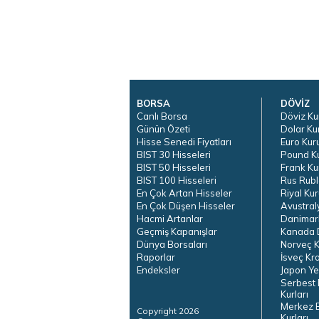
BORSA
DÖVİZ
Canlı Borsa
Döviz Ku
Günün Özeti
Dolar Ku
Hisse Senedi Fiyatları
Euro Kur
BIST 30 Hisseleri
Pound K
BIST 50 Hisseleri
Frank Ku
BIST 100 Hisseleri
Rus Rubl
En Çok Artan Hisseler
Riyal Kur
En Çok Düşen Hisseler
Avustral
Hacmi Artanlar
Danimar
Geçmiş Kapanışlar
Kanada D
Dünya Borsaları
Norveç K
Raporlar
İsveç Kr
Endeksler
Japon Ye
Serbest 
Kurları
Merkez 
Copyright 2026
Kurları