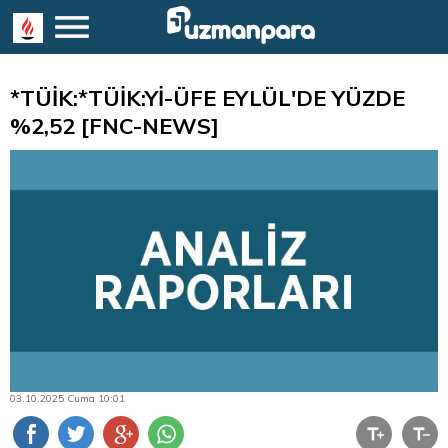
*TÜİK:*TÜİK:Yİ-ÜFE EYLÜL'DE YÜZDE
%2,52 [FNC-NEWS]
03.10.2025 Cuma 10:01