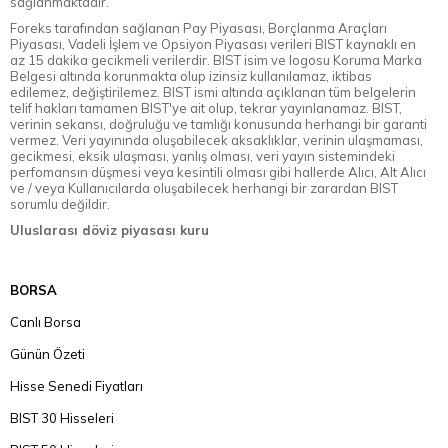
sağlanmaktadır.
Foreks tarafından sağlanan Pay Piyasası, Borçlanma Araçları
Piyasası, Vadeli İşlem ve Opsiyon Piyasası verileri BIST kaynaklı en
az 15 dakika gecikmeli verilerdir. BIST isim ve logosu Koruma Marka
Belgesi altında korunmakta olup izinsiz kullanılamaz, iktibas
edilemez, değiştirilemez. BIST ismi altında açıklanan tüm belgelerin
telif hakları tamamen BIST'ye ait olup, tekrar yayınlanamaz. BIST,
verinin sekansı, doğruluğu ve tamlığı konusunda herhangi bir garanti
vermez. Veri yayınında oluşabilecek aksaklıklar, verinin ulaşmaması,
gecikmesi, eksik ulaşması, yanlış olması, veri yayın sistemindeki
perfomansın düşmesi veya kesintili olması gibi hallerde Alıcı, Alt Alıcı
ve / veya Kullanıcılarda oluşabilecek herhangi bir zarardan BIST
sorumlu değildir.
Uluslarası döviz piyasası kuru
BORSA
Canlı Borsa
Günün Özeti
Hisse Senedi Fiyatları
BIST 30 Hisseleri