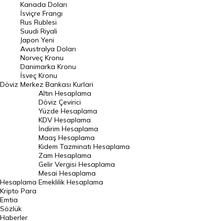
Kanada Doları
Frank Kuru
İsviçre Frangı
Riyal Kuru
Rus Rublesi
Suudi Riyali
Avustralya Doları
Japon Yeni
Avustralya Doları
Danimarka Kronu Kuru
Norveç Kronu
Danimarka Kronu
Kanada Doları Kuru
İsveç Kronu
Döviz
Merkez Bankası Kurlari
Norveç Kronu Kuru
Altın Hesaplama
İsveç Kronu Kuru
Döviz Çevirici
Yüzde Hesaplama
Japon Yeni Kuru
KDV Hesaplama
İndirim Hesaplama
Serbest Piyasa Döviz Kurları
Maaş Hesaplama
Kıdem Tazminatı Hesaplama
Merkez Bankası Döviz Kurları
Zam Hesaplama
Gelir Vergisi Hesaplama
ALTIN
Mesai Hesaplama
Hesaplama
Emeklilik Hesaplama
Altın Fiyatları
Kripto Para
Emtia
Gram Altın Fiyatı
Sözlük
Çeyrek Altın Fiyatı
Haberler