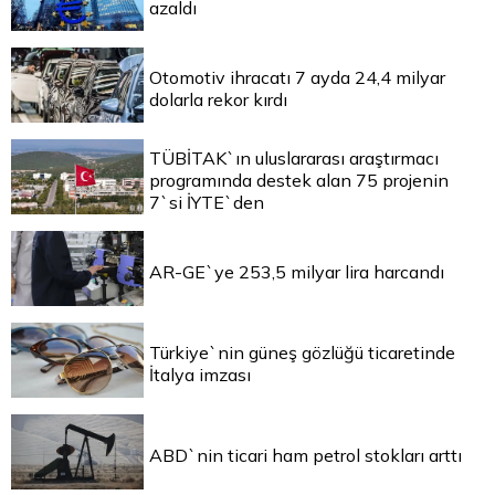
azaldı
Otomotiv ihracatı 7 ayda 24,4 milyar
dolarla rekor kırdı
TÜBİTAK`ın uluslararası araştırmacı
programında destek alan 75 projenin
7`si İYTE`den
AR-GE`ye 253,5 milyar lira harcandı
Türkiye`nin güneş gözlüğü ticaretinde
İtalya imzası
ABD`nin ticari ham petrol stokları arttı