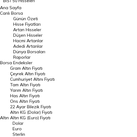
BIST 50 Hisseleri
Ana Sayfa
BIST 100 Hisseleri
Canlı Borsa
Günün Özeti
En Çok Artan Hisseler
Hisse Fiyatları
Artan Hisseler
En Çok Düşen Hisseler
Düşen Hisseler
Hacmi Artanlar
Hacmi Artanlar
Adedi Artanlar
Geçmiş Kapanışlar
Dünya Borsaları
Raporlar
Dünya Borsaları
Borsa
Endeksler
Gram Altın Fiyatı
Raporlar
Çeyrek Altın Fiyatı
Endeksler
Cumhuriyet Altını Fiyatı
Tam Altın Fiyatı
Yarım Altın Fiyatı
DÖVİZ
Has Altın Fiyatı
Ons Altın Fiyatı
Döviz Kuru
22 Ayar Bilezik Fiyatı
Dolar Kuru
Altın KG (Dolar) Fiyatı
Altın
Altın KG (Euro) Fiyatı
Euro Kuru
Dolar
Euro
Pound Kuru
Sterlin