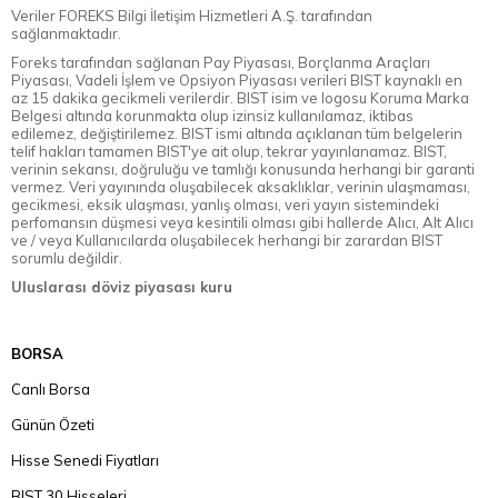
Veriler FOREKS Bilgi İletişim Hizmetleri A.Ş. tarafından
sağlanmaktadır.
Foreks tarafından sağlanan Pay Piyasası, Borçlanma Araçları
Piyasası, Vadeli İşlem ve Opsiyon Piyasası verileri BIST kaynaklı en
az 15 dakika gecikmeli verilerdir. BIST isim ve logosu Koruma Marka
Belgesi altında korunmakta olup izinsiz kullanılamaz, iktibas
edilemez, değiştirilemez. BIST ismi altında açıklanan tüm belgelerin
telif hakları tamamen BIST'ye ait olup, tekrar yayınlanamaz. BIST,
verinin sekansı, doğruluğu ve tamlığı konusunda herhangi bir garanti
vermez. Veri yayınında oluşabilecek aksaklıklar, verinin ulaşmaması,
gecikmesi, eksik ulaşması, yanlış olması, veri yayın sistemindeki
perfomansın düşmesi veya kesintili olması gibi hallerde Alıcı, Alt Alıcı
ve / veya Kullanıcılarda oluşabilecek herhangi bir zarardan BIST
sorumlu değildir.
Uluslarası döviz piyasası kuru
BORSA
Canlı Borsa
Günün Özeti
Hisse Senedi Fiyatları
BIST 30 Hisseleri