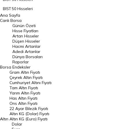
BIST 50 Hisseleri
Ana Sayfa
BIST 100 Hisseleri
Canlı Borsa
Günün Özeti
En Çok Artan Hisseler
Hisse Fiyatları
Artan Hisseler
En Çok Düşen Hisseler
Düşen Hisseler
Hacmi Artanlar
Hacmi Artanlar
Adedi Artanlar
Geçmiş Kapanışlar
Dünya Borsaları
Raporlar
Dünya Borsaları
Borsa
Endeksler
Gram Altın Fiyatı
Raporlar
Çeyrek Altın Fiyatı
Endeksler
Cumhuriyet Altını Fiyatı
Tam Altın Fiyatı
Yarım Altın Fiyatı
DÖVİZ
Has Altın Fiyatı
Ons Altın Fiyatı
Döviz Kuru
22 Ayar Bilezik Fiyatı
Dolar Kuru
Altın KG (Dolar) Fiyatı
Altın
Altın KG (Euro) Fiyatı
Euro Kuru
Dolar