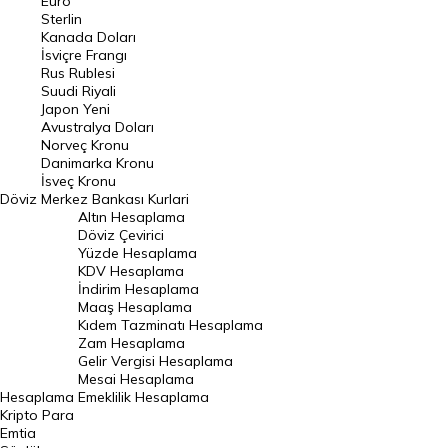
Euro
Pound Kuru
Sterlin
Kanada Doları
Frank Kuru
İsviçre Frangı
Riyal Kuru
Rus Rublesi
Suudi Riyali
Avustralya Doları
Japon Yeni
Avustralya Doları
Danimarka Kronu Kuru
Norveç Kronu
Danimarka Kronu
Kanada Doları Kuru
İsveç Kronu
Döviz
Merkez Bankası Kurlari
Norveç Kronu Kuru
Altın Hesaplama
İsveç Kronu Kuru
Döviz Çevirici
Yüzde Hesaplama
Japon Yeni Kuru
KDV Hesaplama
İndirim Hesaplama
Serbest Piyasa Döviz Kurları
Maaş Hesaplama
Kıdem Tazminatı Hesaplama
Merkez Bankası Döviz Kurları
Zam Hesaplama
Gelir Vergisi Hesaplama
ALTIN
Mesai Hesaplama
Hesaplama
Emeklilik Hesaplama
Altın Fiyatları
Kripto Para
Emtia
Gram Altın Fiyatı