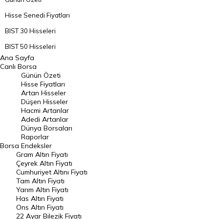
Hisse Senedi Fiyatları
BIST 30 Hisseleri
BIST 50 Hisseleri
Ana Sayfa
BIST 100 Hisseleri
Canlı Borsa
Günün Özeti
En Çok Artan Hisseler
Hisse Fiyatları
Artan Hisseler
En Çok Düşen Hisseler
Düşen Hisseler
Hacmi Artanlar
Hacmi Artanlar
Adedi Artanlar
Geçmiş Kapanışlar
Dünya Borsaları
Raporlar
Dünya Borsaları
Borsa
Endeksler
Gram Altın Fiyatı
Raporlar
Çeyrek Altın Fiyatı
Endeksler
Cumhuriyet Altını Fiyatı
Tam Altın Fiyatı
Yarım Altın Fiyatı
DÖVİZ
Has Altın Fiyatı
Ons Altın Fiyatı
Döviz Kuru
22 Ayar Bilezik Fiyatı