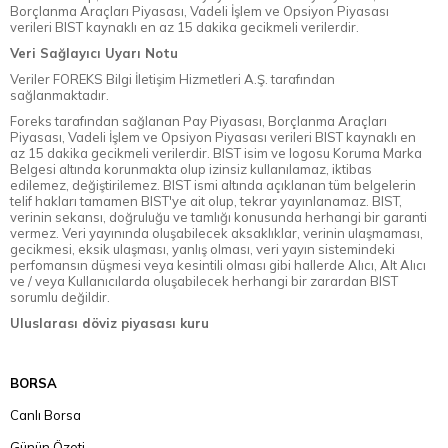
Borçlanma Araçları Piyasası, Vadeli İşlem ve Opsiyon Piyasası
verileri BIST kaynaklı en az 15 dakika gecikmeli verilerdir.
Veri Sağlayıcı Uyarı Notu
Veriler FOREKS Bilgi İletişim Hizmetleri A.Ş. tarafından
sağlanmaktadır.
Foreks tarafından sağlanan Pay Piyasası, Borçlanma Araçları
Piyasası, Vadeli İşlem ve Opsiyon Piyasası verileri BIST kaynaklı en
az 15 dakika gecikmeli verilerdir. BIST isim ve logosu Koruma Marka
Belgesi altında korunmakta olup izinsiz kullanılamaz, iktibas
edilemez, değiştirilemez. BIST ismi altında açıklanan tüm belgelerin
telif hakları tamamen BIST'ye ait olup, tekrar yayınlanamaz. BIST,
verinin sekansı, doğruluğu ve tamlığı konusunda herhangi bir garanti
vermez. Veri yayınında oluşabilecek aksaklıklar, verinin ulaşmaması,
gecikmesi, eksik ulaşması, yanlış olması, veri yayın sistemindeki
perfomansın düşmesi veya kesintili olması gibi hallerde Alıcı, Alt Alıcı
ve / veya Kullanıcılarda oluşabilecek herhangi bir zarardan BIST
sorumlu değildir.
Uluslarası döviz piyasası kuru
BORSA
Canlı Borsa
Günün Özeti