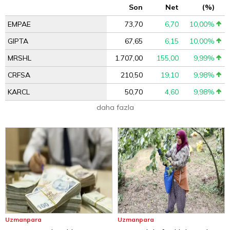
Son
Net
(%)
EMPAE
73,70
6,70
10,00%
GIPTA
67,65
6,15
10,00%
MRSHL
1.707,00
155,00
9,99%
CRFSA
210,50
19,10
9,98%
KARCL
50,70
4,60
9,98%
daha fazla
Uzmanpara
Uzmanpara