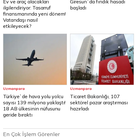
Ev ve araç alacakları
Giresun`da fındık hasadı
ilgilendiriyor: Tasarruf
başladı
finansmanında yeni dönem!
Vatandaşı nasıl
etkileyecek?
Uzmanpara
Uzmanpara
Türkiye`de hava yolu yolcu
Ticaret Bakanlığı, 107
sayısı 139 milyona yaklaştı!
sektörel pazar araştırması
18 AB ülkesinin nüfusunu
hazırladı
geride bıraktı
En Çok İşlem Görenler