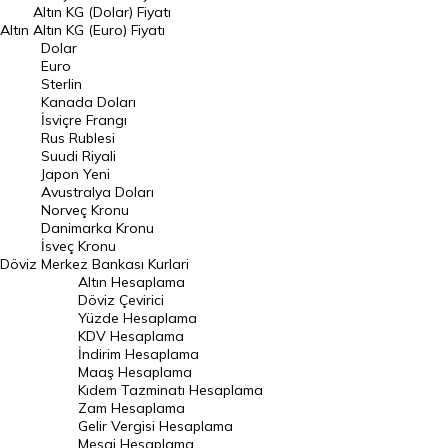
Dolar Kuru
Altın KG (Dolar) Fiyatı
Altın
Altın KG (Euro) Fiyatı
Euro Kuru
Dolar
Euro
Pound Kuru
Sterlin
Kanada Doları
Frank Kuru
İsviçre Frangı
Riyal Kuru
Rus Rublesi
Suudi Riyali
Avustralya Doları
Japon Yeni
Avustralya Doları
Danimarka Kronu Kuru
Norveç Kronu
Danimarka Kronu
Kanada Doları Kuru
İsveç Kronu
Döviz
Merkez Bankası Kurlari
Norveç Kronu Kuru
Altın Hesaplama
İsveç Kronu Kuru
Döviz Çevirici
Yüzde Hesaplama
Japon Yeni Kuru
KDV Hesaplama
İndirim Hesaplama
Serbest Piyasa Döviz Kurları
Maaş Hesaplama
Kıdem Tazminatı Hesaplama
Merkez Bankası Döviz Kurları
Zam Hesaplama
Gelir Vergisi Hesaplama
ALTIN
Mesai Hesaplama