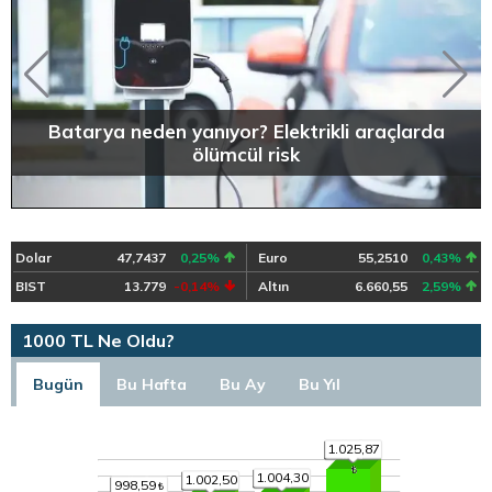
Batarya neden yanıyor? Elektrikli araçlarda
ölümcül risk
Dolar
47,7437
0,25%
Euro
55,2510
0,43%
BIST
13.779
-0,14%
Altın
6.660,55
2,59%
1000 TL Ne Oldu?
Bugün
Bu Hafta
Bu Ay
Bu Yıl
1.025,87
1.004,30
1.002,50
998,59