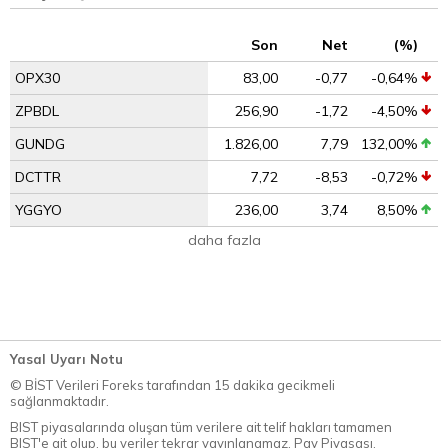
Son
Net
(%)
OPX30
83,00
-0,77
-0,64%
ZPBDL
256,90
-1,72
-4,50%
GUNDG
1.826,00
7,79
132,00%
DCTTR
7,72
-8,53
-0,72%
YGGYO
236,00
3,74
8,50%
daha fazla
Yasal Uyarı Notu
© BİST Verileri Foreks tarafından 15 dakika gecikmeli
sağlanmaktadır.
BIST piyasalarında oluşan tüm verilere ait telif hakları tamamen
BIST'e ait olup, bu veriler tekrar yayınlanamaz. Pay Piyasası,