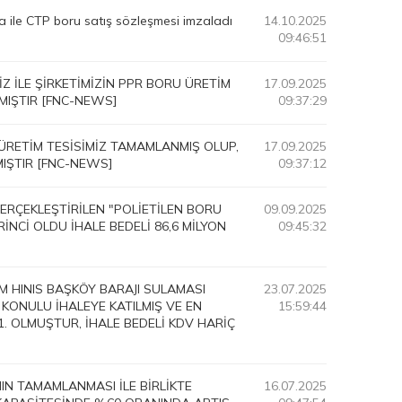
rma ile CTP boru satış sözleşmesi imzaladı
14.10.2025
09:46:51
İZ İLE ŞİRKETİMİZİN PPR BORU ÜRETİM
17.09.2025
MIŞTIR [FNC-NEWS]
09:37:29
ÜRETİM TESİSİMİZ TAMAMLANMIŞ OLUP,
17.09.2025
IŞTIR [FNC-NEWS]
09:37:12
ERÇEKLEŞTİRİLEN "POLİETİLEN BORU
09.09.2025
RİNCİ OLDU İHALE BEDELİ 86,6 MİLYON
09:45:32
M HINIS BAŞKÖY BARAJI SULAMASI
23.07.2025
" KONULU İHALEYE KATILMIŞ VE EN
15:59:44
 1. OLMUŞTUR, İHALE BEDELİ KDV HARİÇ
IN TAMAMLANMASI İLE BİRLİKTE
16.07.2025