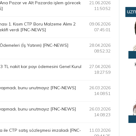
 Ana Pazar ve Alt Pazarda işlem görecek
21.06.2026
S]
11:50:52
uzm
ması 1. Kısım CTP Boru Malzeme Alımı 2
09.06.2026
teklifi verdi [FNC-NEWS]
07:45:01
Ödemeleri (İş Yatırım) [FNC-NEWS]
28.04.2026
08:52:32
3 TL nakit kar payı ödemesini Genel Kurul
27.04.2026
18:27:59
 yapmadı, bunu unutmayız [FNC-NEWS]
26.03.2026
14:08:51
 yapmadı, bunu unutmayız [FNC-NEWS]
26.03.2026
14:08:23
rma ile CTP satış sözleşmesi imzaladı [FNC-
11.03.2026