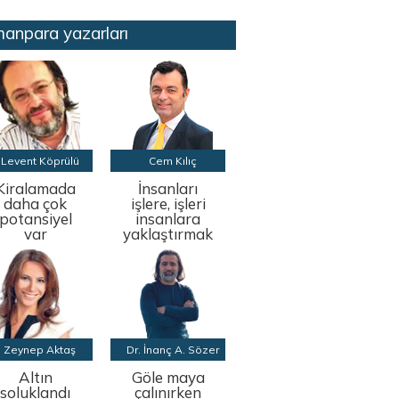
anpara yazarları
Levent Köprülü
Cem Kılıç
Kiralamada
İnsanları
daha çok
işlere, işleri
potansiyel
insanlara
var
yaklaştırmak
Zeynep Aktaş
Dr. İnanç A. Sözer
Altın
Göle maya
soluklandı
çalınırken