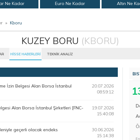
ar Ne Kadar
Euro Ne Kadar
Altın Ne K
er
»
Kboru
KUZEY BORU
(KBORU)
AR
HİSSE HABERLERİ
TEKNİK ANALİZ
BIS
e İzin Belgesi Alan Borsa İstanbul
20.07.2026
1
08:59:12
D
lgesi Alan Borsa İstanbul Şirketleri [FNC-
19.07.2026
15:40:08
Aç
Ö
deniyle geçerli olacak endeks
30.06.2026
15:14:38
En