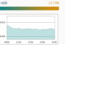
3.668
13.798