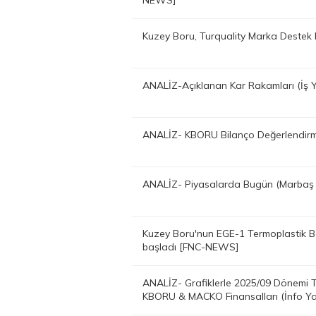
NEWS]
Kuzey Boru, Turquality Marka Destek
ANALİZ-Açıklanan Kar Rakamları (İş 
ANALİZ- KBORU Bilanço Değerlendirm
ANALİZ- Piyasalarda Bugün (Marbaş
Kuzey Boru'nun EGE-1 Termoplastik B
başladı [FNC-NEWS]
ANALİZ- Grafiklerle 2025/09 Dönem
KBORU & MACKO Finansalları (İnfo Y