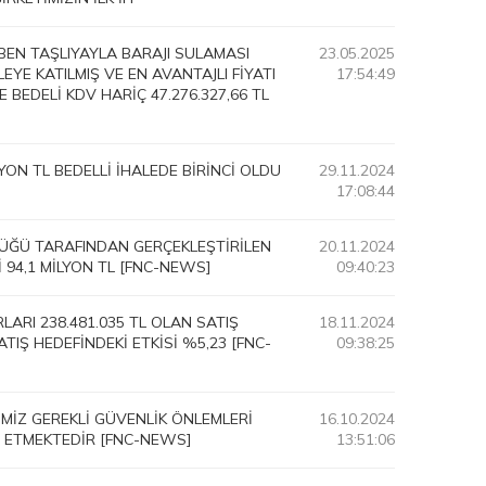
BEN TAŞLIYAYLA BARAJI SULAMASI
23.05.2025
LEYE KATILMIŞ VE EN AVANTAJLI FİYATI
17:54:49
 BEDELİ KDV HARİÇ 47.276.327,66 TL
LYON TL BEDELLİ İHALEDE BİRİNCİ OLDU
29.11.2024
17:08:44
LÜĞÜ TARAFINDAN GERÇEKLEŞTİRİLEN
20.11.2024
İ 94,1 MİLYON TL [FNC-NEWS]
09:40:23
ARI 238.481.035 TL OLAN SATIŞ
18.11.2024
ATIŞ HEDEFİNDEKİ ETKİSİ %5,23 [FNC-
09:38:25
İMİZ GEREKLİ GÜVENLİK ÖNLEMLERİ
16.10.2024
M ETMEKTEDİR [FNC-NEWS]
13:51:06