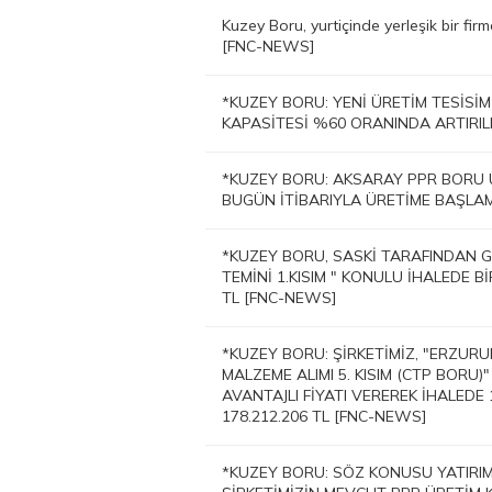
Kuzey Boru, yurtiçinde yerleşik bir fi
[FNC-NEWS]
*KUZEY BORU: YENİ ÜRETİM TESİSİM
KAPASİTESİ %60 ORANINDA ARTIRIL
*KUZEY BORU: AKSARAY PPR BORU 
BUGÜN İTİBARIYLA ÜRETİME BAŞLAM
*KUZEY BORU, SASKİ TARAFINDAN G
TEMİNİ 1.KISIM " KONULU İHALEDE Bİ
TL [FNC-NEWS]
*KUZEY BORU: ŞİRKETİMİZ, "ERZURU
MALZEME ALIMI 5. KISIM (CTP BORU)
AVANTAJLI FİYATI VEREREK İHALEDE
178.212.206 TL [FNC-NEWS]
*KUZEY BORU: SÖZ KONUSU YATIRIM