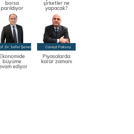
borsa
şirketler ne
parıldıyor
yapacak?
of. Dr. Sefer Şener
Cüneyt Paksoy
Ekonomide
Piyasalarda
büyüme
karar zamanı
evam ediyor