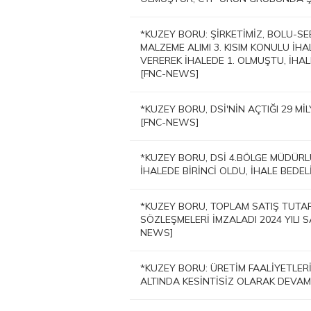
*KUZEY BORU: ŞİRKETİMİZ, BOLU-SE
MALZEME ALIMI 3. KISIM KONULU İHA
VEREREK İHALEDE 1. OLMUŞTU, İHALE
[FNC-NEWS]
*KUZEY BORU, DSİ'NİN AÇTIĞI 29 Mİ
[FNC-NEWS]
*KUZEY BORU, DSİ 4.BÖLGE MÜDÜR
İHALEDE BİRİNCİ OLDU, İHALE BEDEL
*KUZEY BORU, TOPLAM SATIŞ TUTARL
SÖZLEŞMELERİ İMZALADI 2024 YILI S
NEWS]
*KUZEY BORU: ÜRETİM FAALİYETLER
ALTINDA KESİNTİSİZ OLARAK DEVA