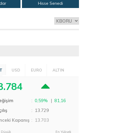
adar
Hisse Senedi
T
USD
EURO
ALTIN
3.784
eğişim
:
0,59%
|
81,16
ılış
:
13.729
nceki Kapanış
: 13.703
 Düşük
En Yüksek