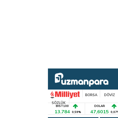
BORSA
DÖVİZ
SÖZLÜK
BIST100
DOLAR
13.784
47,6015
0,59%
0,07