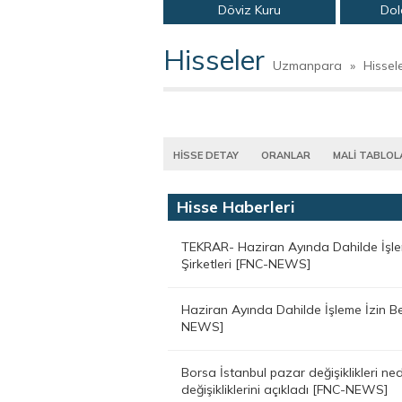
Döviz Kuru
Dol
Hisseler
Uzmanpara
»
Hissel
HİSSE DETAY
ORANLAR
MALİ TABLOL
Hisse Haberleri
TEKRAR- Haziran Ayında Dahilde İşlem
Şirketleri [FNC-NEWS]
Haziran Ayında Dahilde İşleme İzin Be
NEWS]
Borsa İstanbul pazar değişiklikleri ne
değişikliklerini açıkladı [FNC-NEWS]