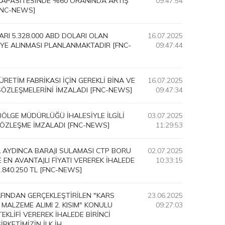
 KAPASİTESİNDE %60 ORANINDA ARTIŞ
09:47:54
FNC-NEWS]
RI 5.328.000 ABD DOLARI OLAN
16.07.2025
VREYE ALINMASI PLANLANMAKTADIR [FNC-
09:47:44
ETİM FABRİKASI İÇİN GEREKLİ BİNA VE
16.07.2025
SÖZLEŞMELERİNİ İMZALADI [FNC-NEWS]
09:47:34
 BÖLGE MÜDÜRLÜĞÜ İHALESİYLE İLGİLİ
03.07.2025
SÖZLEŞME İMZALADI [FNC-NEWS]
11:29:53
A AYDINCA BARAJI SULAMASI CTP BORU
02.07.2025
E EN AVANTAJLI FİYATI VEREREK İHALEDE
10:33:15
7.840.250 TL [FNC-NEWS]
AFINDAN GERÇEKLEŞTİRİLEN "KARS
23.06.2025
 MALZEME ALIMI 2. KISIM" KONULU
09:27:03
TEKLİFİ VEREREK İHALEDE BİRİNCİ
KETİMİZİN İLK İH