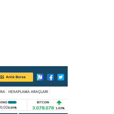
ARA
HESAPLAMA ARAÇLARI
BONO
BITCOIN
0,02
3.078.078
0,00%
1,03%