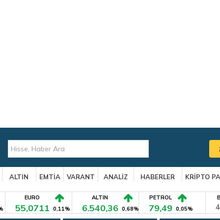
ALTIN
EMTİA
VARANT
ANALİZ
HABERLER
KRİPTO P
EURO
ALTIN
PETROL
55,0711
6.540,36
79,49
4
%
0,11%
0,68%
0,05%