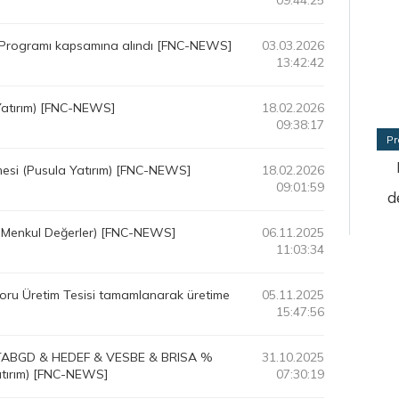
09:44:25
 Programı kapsamına alındı [FNC-NEWS]
03.03.2026
13:42:42
Yatırım) [FNC-NEWS]
18.02.2026
09:38:17
Pr
esi (Pusula Yatırım) [FNC-NEWS]
18.02.2026
09:01:59
d
 Menkul Değerler) [FNC-NEWS]
06.11.2025
11:03:34
oru Üretim Tesisi tamamlanarak üretime
05.11.2025
15:47:56
i TABGD & HEDEF & VESBE & BRISA %
31.10.2025
atırım) [FNC-NEWS]
07:30:19