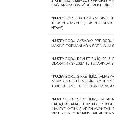
ŞİRKETİMİZİN MEVCUT PPR ÜRETİM
SAĞLANMASI ÖNGÖRÜLMEKTEDİR [
*KUZEY BORU: TOPLAM YATIRIM TUTA
TESİSİN, 2025 YILI İÇERİSİNDE DE
NEWS]
*KUZEY BORU, AKSARAY-PPR BORU ÜR
MAKİNE-EKİPMANLARIN SATIN ALIM 
*KUZEY BORU: DEVLET SU İŞLERİ 5.
OLARAK 47.276.327 TL TUTARINDA 
*KUZEY BORU: ŞİRKETİMİZ, "AMASY
ALIMI" KONULU İHALESİNE KATILDI V
1. OLDU. İHALE BEDELİ KDV HARİÇ 4
*KUZEY BORU: ŞİRKETİMİZ, DSİ TAR
BARAJI SULAMASI 1. KISIM CTP BORU
İHALEYE KATILMIŞ VE EN AVANTAJLI 
OLMUŞTUR, CTP ÜRÜN GRUBUNDA ŞİR