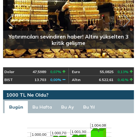
Yatırımcıları sevindiren haber! Altını yükselten 3
kritik gelişme
Dolar
47,5989
0,07%
Euro
55,0825
0,13%
BIST
13.703
0,00%
Altın
6.522,61
0,41%
1000 TL Ne Oldu?
Bugün
Bu Hafta
Bu Ay
Bu Yıl
1.004,08
1.001,30
1.000,70
1.000,00