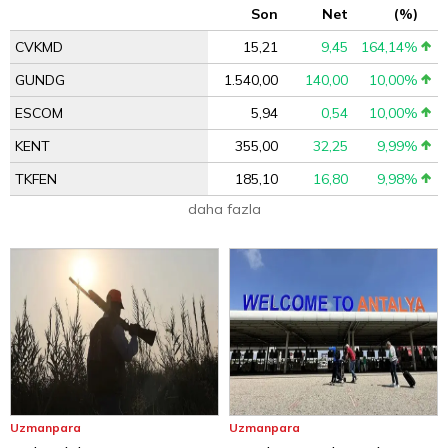
Son
Net
(%)
CVKMD
15,21
9,45
164,14%
GUNDG
1.540,00
140,00
10,00%
ESCOM
5,94
0,54
10,00%
KENT
355,00
32,25
9,99%
TKFEN
185,10
16,80
9,98%
daha fazla
Uzmanpara
Uzmanpara