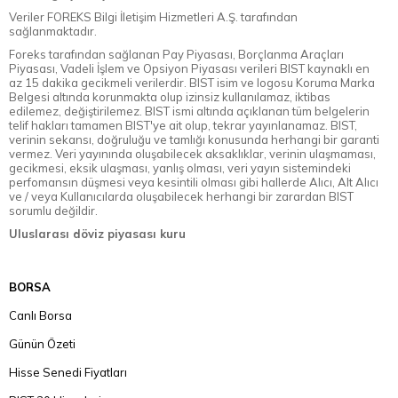
Veriler FOREKS Bilgi İletişim Hizmetleri A.Ş. tarafından
sağlanmaktadır.
Foreks tarafından sağlanan Pay Piyasası, Borçlanma Araçları
Piyasası, Vadeli İşlem ve Opsiyon Piyasası verileri BIST kaynaklı en
az 15 dakika gecikmeli verilerdir. BIST isim ve logosu Koruma Marka
Belgesi altında korunmakta olup izinsiz kullanılamaz, iktibas
edilemez, değiştirilemez. BIST ismi altında açıklanan tüm belgelerin
telif hakları tamamen BIST'ye ait olup, tekrar yayınlanamaz. BIST,
verinin sekansı, doğruluğu ve tamlığı konusunda herhangi bir garanti
vermez. Veri yayınında oluşabilecek aksaklıklar, verinin ulaşmaması,
gecikmesi, eksik ulaşması, yanlış olması, veri yayın sistemindeki
perfomansın düşmesi veya kesintili olması gibi hallerde Alıcı, Alt Alıcı
ve / veya Kullanıcılarda oluşabilecek herhangi bir zarardan BIST
sorumlu değildir.
Uluslarası döviz piyasası kuru
BORSA
Canlı Borsa
Günün Özeti
Hisse Senedi Fiyatları