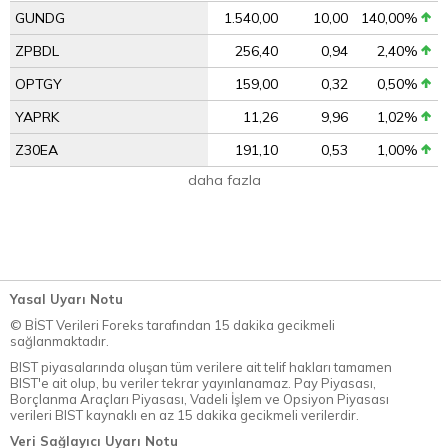
GUNDG
1.540,00
10,00
140,00%
ZPBDL
256,40
0,94
2,40%
OPTGY
159,00
0,32
0,50%
YAPRK
11,26
9,96
1,02%
Z30EA
191,10
0,53
1,00%
daha fazla
Yasal Uyarı Notu
© BİST Verileri Foreks tarafından 15 dakika gecikmeli
sağlanmaktadır.
BIST piyasalarında oluşan tüm verilere ait telif hakları tamamen
BIST'e ait olup, bu veriler tekrar yayınlanamaz. Pay Piyasası,
Borçlanma Araçları Piyasası, Vadeli İşlem ve Opsiyon Piyasası
verileri BIST kaynaklı en az 15 dakika gecikmeli verilerdir.
Veri Sağlayıcı Uyarı Notu