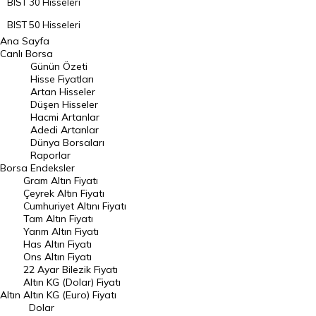
BIST 30 Hisseleri
BIST 50 Hisseleri
Ana Sayfa
BIST 100 Hisseleri
Canlı Borsa
Günün Özeti
En Çok Artan Hisseler
Hisse Fiyatları
Artan Hisseler
En Çok Düşen Hisseler
Düşen Hisseler
Hacmi Artanlar
Hacmi Artanlar
Adedi Artanlar
Geçmiş Kapanışlar
Dünya Borsaları
Raporlar
Dünya Borsaları
Borsa
Endeksler
Gram Altın Fiyatı
Raporlar
Çeyrek Altın Fiyatı
Endeksler
Cumhuriyet Altını Fiyatı
Tam Altın Fiyatı
Yarım Altın Fiyatı
DÖVİZ
Has Altın Fiyatı
Ons Altın Fiyatı
Döviz Kuru
22 Ayar Bilezik Fiyatı
Dolar Kuru
Altın KG (Dolar) Fiyatı
Altın
Altın KG (Euro) Fiyatı
Euro Kuru
Dolar