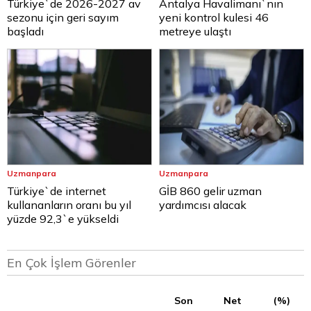
Türkiye`de 2026-2027 av
Antalya Havalimanı`nın
sezonu için geri sayım
yeni kontrol kulesi 46
başladı
metreye ulaştı
Uzmanpara
Uzmanpara
Türkiye`de internet
GİB 860 gelir uzman
kullananların oranı bu yıl
yardımcısı alacak
yüzde 92,3`e yükseldi
En Çok İşlem Görenler
Son
Net
(%)