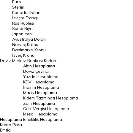
Euro
Pound Kuru
Sterlin
Kanada Doları
Frank Kuru
İsviçre Frangı
Riyal Kuru
Rus Rublesi
Suudi Riyali
Avustralya Doları
Japon Yeni
Avustralya Doları
Danimarka Kronu Kuru
Norveç Kronu
Danimarka Kronu
Kanada Doları Kuru
İsveç Kronu
Döviz
Merkez Bankası Kurlari
Norveç Kronu Kuru
Altın Hesaplama
İsveç Kronu Kuru
Döviz Çevirici
Yüzde Hesaplama
Japon Yeni Kuru
KDV Hesaplama
İndirim Hesaplama
Serbest Piyasa Döviz Kurları
Maaş Hesaplama
Kıdem Tazminatı Hesaplama
Merkez Bankası Döviz Kurları
Zam Hesaplama
Gelir Vergisi Hesaplama
ALTIN
Mesai Hesaplama
Hesaplama
Emeklilik Hesaplama
Altın Fiyatları
Kripto Para
Emtia
Gram Altın Fiyatı