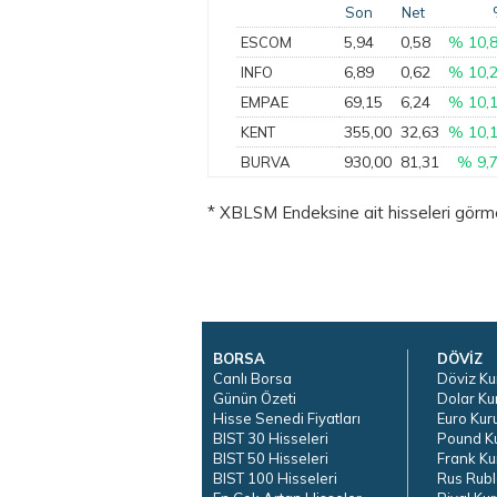
Son
Net
5,94
0,58
% 10,
ESCOM
6,89
0,62
% 10,
INFO
69,15
6,24
% 10,
EMPAE
355,00
32,63
% 10,
KENT
930,00
81,31
% 9,
BURVA
* XBLSM Endeksine ait hisseleri görmek 
BORSA
DÖVİZ
Canlı Borsa
Döviz Ku
Günün Özeti
Dolar Ku
Hisse Senedi Fiyatları
Euro Kur
BIST 30 Hisseleri
Pound K
BIST 50 Hisseleri
Frank Ku
BIST 100 Hisseleri
Rus Rubl