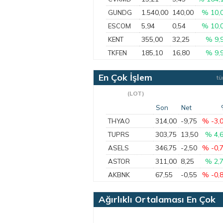
1.540,00
140,00
% 10,
GUNDG
5,94
0,54
% 10,
ESCOM
355,00
32,25
% 9,
KENT
185,10
16,80
% 9,
TKFEN
En Çok İşlem
t
Gören
(LOT)
Son
Net
314,00
-9,75
% -3,
THYAO
303,75
13,50
% 4,
TUPRS
346,75
-2,50
% -0,
ASELS
311,00
8,25
% 2,
ASTOR
67,55
-0,55
% -0,
AKBNK
Ağırlıklı Ortalaması En Çok
Artan