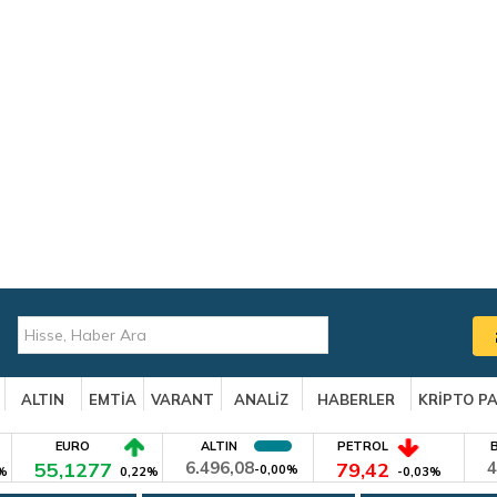
ALTIN
EMTİA
VARANT
ANALİZ
HABERLER
KRİPTO P
EURO
ALTIN
PETROL
55,1277
6.496,08
79,42
4
-0,00%
%
0,22%
-0,03%