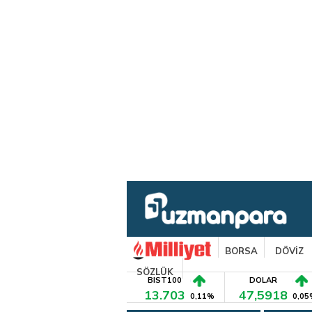
BORSA
DÖVİZ
SÖZLÜK
BIST100
DOLAR
13.703
47,5918
0,11%
0,05