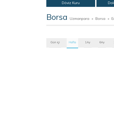
Döviz Kuru
Dol
Borsa
Uzmanpara
»
Borsa
»
E
Gün içi
Hafta
1Ay
6Ay