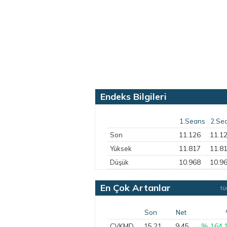
Endeks Bilgileri
1.Seans
2.Se
11.126
11.1
Son
11.817
11.8
Yüksek
10.968
10.9
Düşük
En Çok Artanlar
t
Son
Net
15,21
9,45
% 164,
CVKMD