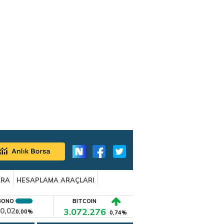
ARA
HESAPLAMA ARAÇLARI
BONO
BITCOIN
0,02
3.072.276
0,00%
0,74%