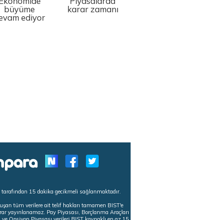
Ekonomide
Piyasalarda
büyüme
karar zamanı
evam ediyor
s tarafından 15 dakika gecikmeli sağlanmaktadır.
uşan tüm verilere ait telif hakları tamamen BIST'e
tekrar yayınlanamaz. Pay Piyasası, Borçlanma Araçları
m ve Opsiyon Piyasası verileri BIST kaynaklı en az 15