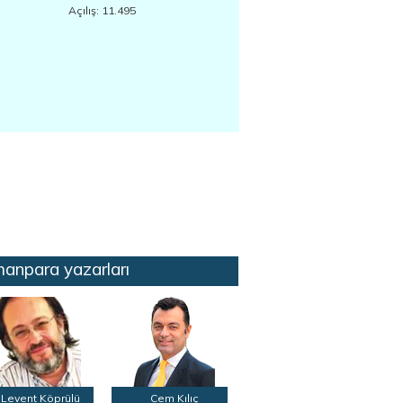
Açılış: 11.495
anpara yazarları
Levent Köprülü
Cem Kılıç