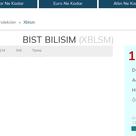
ar Ne Kadar
Euro Ne Kadar
Altın Ne K
ndeksler
»
Xblsm
BIST BILISIM
(XBLSM)
1
1Yıl
3Yıl
Tümü
D
A
H
Ö
En
1