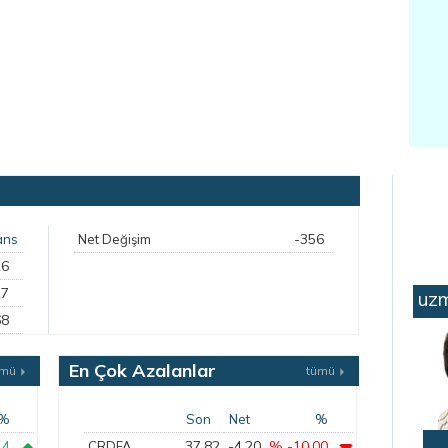
-356
ans
Net Değişim
26
17
uzm
68
En Çok Azalanlar
ümü
tümü
%
Son
Net
%
14
37,82
-4,20
% -10,00
CRDFA