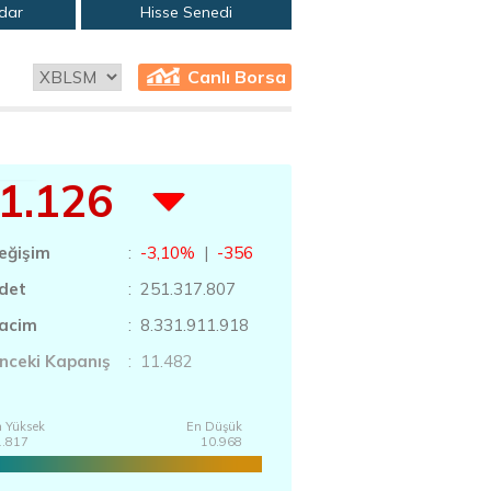
adar
Hisse Senedi
Canlı Borsa
1.126
eğişim
:
-3,10%
|
-356
det
: 251.317.807
acim
: 8.331.911.918
nceki Kapanış
: 11.482
 Yüksek
En Düşük
1.817
10.968