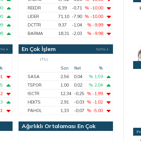
00
6,39
-0,71
% -10,00
REEDR
00
71,10
-7,90
% -10,00
LIDER
99
9,37
-1,04
% -9,99
DCTTR
98
18,31
-2,03
% -9,98
BARMA
En Çok İşlem
ümü
tümü
Gören
(TL)
%
Son
Net
%
01
2,56
0,04
% 1,59
SASA
65
1,00
0,02
% 2,04
TSPOR
72
12,34
-0,25
% -1,99
ISCTR
73
2,91
-0,03
% -1,02
HEKTS
81
1,33
-0,07
% -5,00
PAHOL
Ağırlıklı Ortalaması En Çok
Pr
Azalan