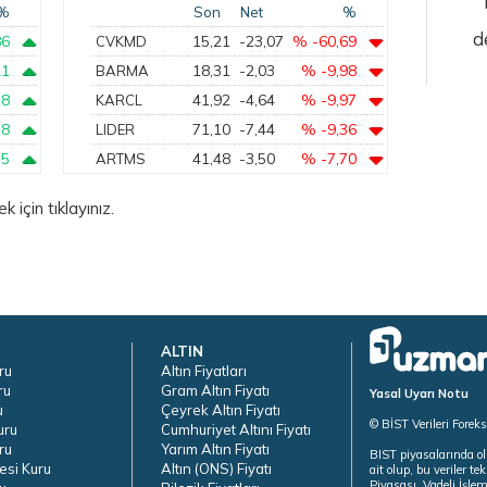
%
Son
Net
%
d
86
15,21
-23,07
% -60,69
CVKMD
21
18,31
-2,03
% -9,98
BARMA
18
41,92
-4,64
% -9,97
KARCL
18
71,10
-7,44
% -9,36
LIDER
75
41,48
-3,50
% -7,70
ARTMS
için tıklayınız.
ALTIN
ru
Altın Fiyatları
ru
Gram Altın Fiyatı
Yasal Uyarı Notu
u
Çeyrek Altın Fiyatı
© BİST Verileri Forek
uru
Cumhuriyet Altını Fiyatı
ru
Yarım Altın Fiyatı
BIST piyasalarında ol
esi Kuru
Altın (ONS) Fiyatı
ait olup, bu veriler 
Piyasası, Vadeli İşle