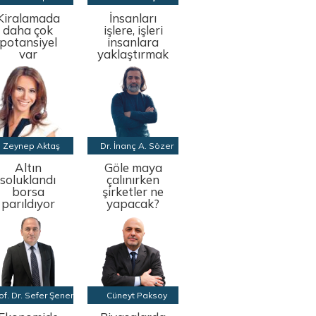
Kiralamada
İnsanları
daha çok
işlere, işleri
potansiyel
insanlara
var
yaklaştırmak
Zeynep Aktaş
Dr. İnanç A. Sözer
Altın
Göle maya
soluklandı
çalınırken
borsa
şirketler ne
parıldıyor
yapacak?
of. Dr. Sefer Şener
Cüneyt Paksoy