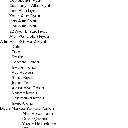
Çeyrek Altın Fiyatı
Endeksler
Cumhuriyet Altını Fiyatı
Tam Altın Fiyatı
Yarım Altın Fiyatı
DÖVİZ
Has Altın Fiyatı
Ons Altın Fiyatı
Döviz Kuru
22 Ayar Bilezik Fiyatı
Dolar Kuru
Altın KG (Dolar) Fiyatı
Altın
Altın KG (Euro) Fiyatı
Euro Kuru
Dolar
Euro
Pound Kuru
Sterlin
Kanada Doları
Frank Kuru
İsviçre Frangı
Riyal Kuru
Rus Rublesi
Suudi Riyali
Avustralya Doları
Japon Yeni
Avustralya Doları
Danimarka Kronu Kuru
Norveç Kronu
Danimarka Kronu
Kanada Doları Kuru
İsveç Kronu
Döviz
Merkez Bankası Kurlari
Norveç Kronu Kuru
Altın Hesaplama
İsveç Kronu Kuru
Döviz Çevirici
Yüzde Hesaplama
Japon Yeni Kuru