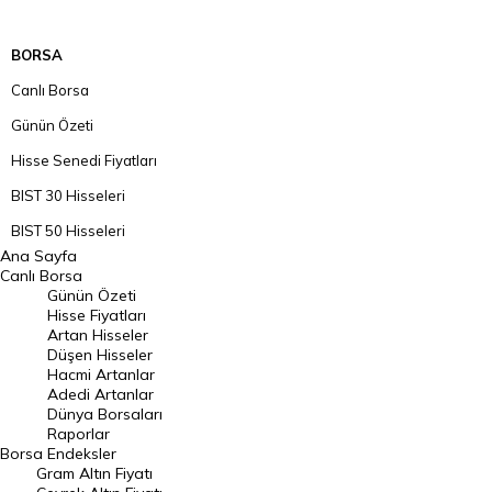
BORSA
Canlı Borsa
Günün Özeti
Hisse Senedi Fiyatları
BIST 30 Hisseleri
BIST 50 Hisseleri
Ana Sayfa
BIST 100 Hisseleri
Canlı Borsa
Günün Özeti
En Çok Artan Hisseler
Hisse Fiyatları
Artan Hisseler
En Çok Düşen Hisseler
Düşen Hisseler
Hacmi Artanlar
Hacmi Artanlar
Adedi Artanlar
Geçmiş Kapanışlar
Dünya Borsaları
Raporlar
Dünya Borsaları
Borsa
Endeksler
Gram Altın Fiyatı
Raporlar