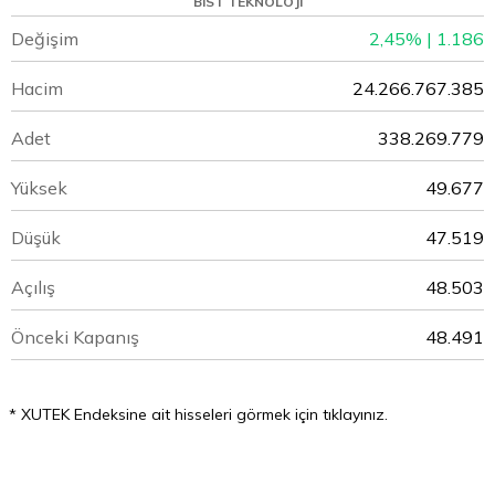
BIST TEKNOLOJI
Değişim
2,45% | 1.186
Hacim
24.266.767.385
Adet
338.269.779
Yüksek
49.677
Düşük
47.519
Açılış
48.503
Önceki Kapanış
48.491
* XUTEK Endeksine ait hisseleri görmek için tıklayınız.