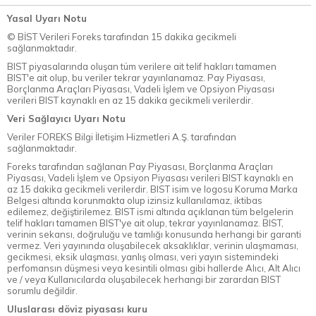
Yasal Uyarı Notu
© BİST Verileri Foreks tarafından 15 dakika gecikmeli
sağlanmaktadır.
BIST piyasalarında oluşan tüm verilere ait telif hakları tamamen
BIST'e ait olup, bu veriler tekrar yayınlanamaz. Pay Piyasası,
Borçlanma Araçları Piyasası, Vadeli İşlem ve Opsiyon Piyasası
verileri BIST kaynaklı en az 15 dakika gecikmeli verilerdir.
Veri Sağlayıcı Uyarı Notu
Veriler FOREKS Bilgi İletişim Hizmetleri A.Ş. tarafından
sağlanmaktadır.
Foreks tarafından sağlanan Pay Piyasası, Borçlanma Araçları
Piyasası, Vadeli İşlem ve Opsiyon Piyasası verileri BIST kaynaklı en
az 15 dakika gecikmeli verilerdir. BIST isim ve logosu Koruma Marka
Belgesi altında korunmakta olup izinsiz kullanılamaz, iktibas
edilemez, değiştirilemez. BIST ismi altında açıklanan tüm belgelerin
telif hakları tamamen BIST'ye ait olup, tekrar yayınlanamaz. BIST,
verinin sekansı, doğruluğu ve tamlığı konusunda herhangi bir garanti
vermez. Veri yayınında oluşabilecek aksaklıklar, verinin ulaşmaması,
gecikmesi, eksik ulaşması, yanlış olması, veri yayın sistemindeki
perfomansın düşmesi veya kesintili olması gibi hallerde Alıcı, Alt Alıcı
ve / veya Kullanıcılarda oluşabilecek herhangi bir zarardan BIST
sorumlu değildir.
Uluslarası döviz piyasası kuru