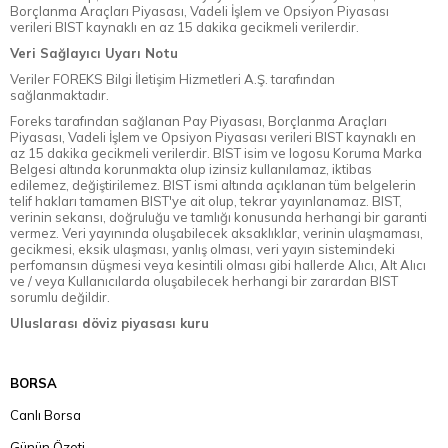
Borçlanma Araçları Piyasası, Vadeli İşlem ve Opsiyon Piyasası
verileri BIST kaynaklı en az 15 dakika gecikmeli verilerdir.
Veri Sağlayıcı Uyarı Notu
Veriler FOREKS Bilgi İletişim Hizmetleri A.Ş. tarafından
sağlanmaktadır.
Foreks tarafından sağlanan Pay Piyasası, Borçlanma Araçları
Piyasası, Vadeli İşlem ve Opsiyon Piyasası verileri BIST kaynaklı en
az 15 dakika gecikmeli verilerdir. BIST isim ve logosu Koruma Marka
Belgesi altında korunmakta olup izinsiz kullanılamaz, iktibas
edilemez, değiştirilemez. BIST ismi altında açıklanan tüm belgelerin
telif hakları tamamen BIST'ye ait olup, tekrar yayınlanamaz. BIST,
verinin sekansı, doğruluğu ve tamlığı konusunda herhangi bir garanti
vermez. Veri yayınında oluşabilecek aksaklıklar, verinin ulaşmaması,
gecikmesi, eksik ulaşması, yanlış olması, veri yayın sistemindeki
perfomansın düşmesi veya kesintili olması gibi hallerde Alıcı, Alt Alıcı
ve / veya Kullanıcılarda oluşabilecek herhangi bir zarardan BIST
sorumlu değildir.
Uluslarası döviz piyasası kuru
BORSA
Canlı Borsa
Günün Özeti