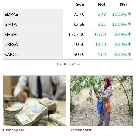
Son
Net
(%)
EMPAE
73,70
6,70
10,00%
GIPTA
67,65
6,15
10,00%
MRSHL
1.707,00
155,00
9,99%
CRFSA
210,50
19,10
9,98%
KARCL
50,70
4,60
9,98%
daha fazla
Uzmanpara
Uzmanpara