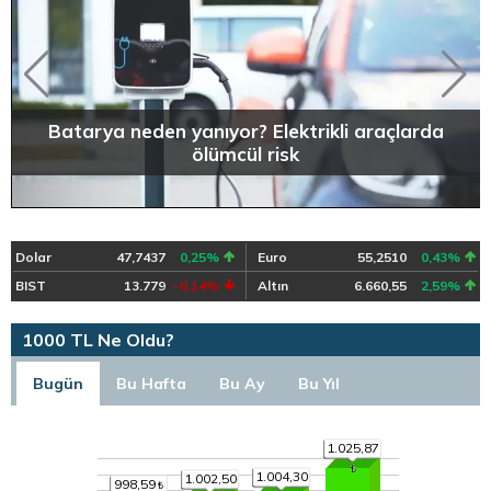
Batarya neden yanıyor? Elektrikli araçlarda
ölümcül risk
Dolar
47,7437
0,25%
Euro
55,2510
0,43%
BIST
13.779
-0,14%
Altın
6.660,55
2,59%
1000 TL Ne Oldu?
Bugün
Bu Hafta
Bu Ay
Bu Yıl
1.025,87
1.004,30
1.002,50
998,59