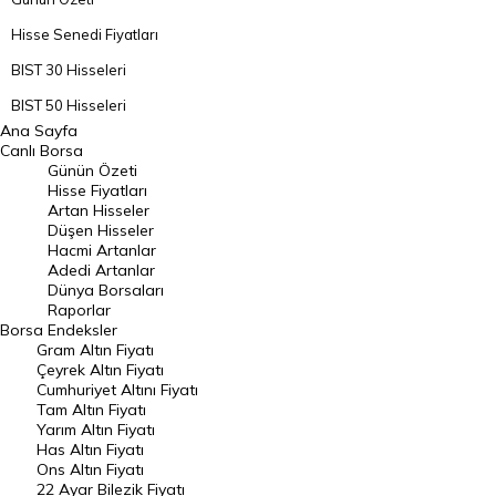
Hisse Senedi Fiyatları
BIST 30 Hisseleri
BIST 50 Hisseleri
Ana Sayfa
BIST 100 Hisseleri
Canlı Borsa
Günün Özeti
En Çok Artan Hisseler
Hisse Fiyatları
Artan Hisseler
En Çok Düşen Hisseler
Düşen Hisseler
Hacmi Artanlar
Hacmi Artanlar
Adedi Artanlar
Geçmiş Kapanışlar
Dünya Borsaları
Raporlar
Dünya Borsaları
Borsa
Endeksler
Gram Altın Fiyatı
Raporlar
Çeyrek Altın Fiyatı
Endeksler
Cumhuriyet Altını Fiyatı
Tam Altın Fiyatı
Yarım Altın Fiyatı
DÖVİZ
Has Altın Fiyatı
Ons Altın Fiyatı
Döviz Kuru
22 Ayar Bilezik Fiyatı