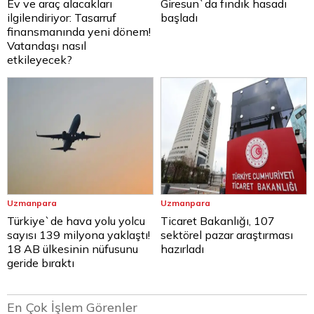
Ev ve araç alacakları
Giresun`da fındık hasadı
ilgilendiriyor: Tasarruf
başladı
finansmanında yeni dönem!
Vatandaşı nasıl
etkileyecek?
Uzmanpara
Uzmanpara
Türkiye`de hava yolu yolcu
Ticaret Bakanlığı, 107
sayısı 139 milyona yaklaştı!
sektörel pazar araştırması
18 AB ülkesinin nüfusunu
hazırladı
geride bıraktı
En Çok İşlem Görenler