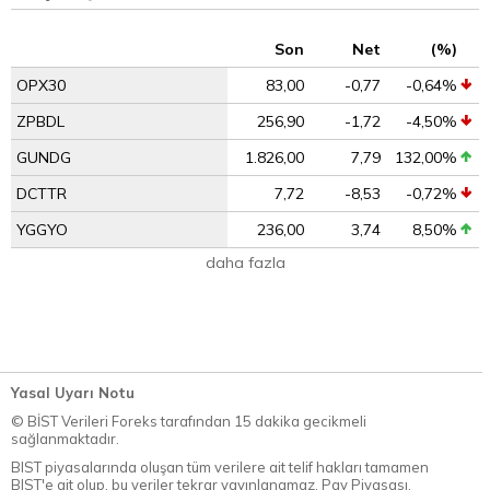
Son
Net
(%)
OPX30
83,00
-0,77
-0,64%
ZPBDL
256,90
-1,72
-4,50%
GUNDG
1.826,00
7,79
132,00%
DCTTR
7,72
-8,53
-0,72%
YGGYO
236,00
3,74
8,50%
daha fazla
Yasal Uyarı Notu
© BİST Verileri Foreks tarafından 15 dakika gecikmeli
sağlanmaktadır.
BIST piyasalarında oluşan tüm verilere ait telif hakları tamamen
BIST'e ait olup, bu veriler tekrar yayınlanamaz. Pay Piyasası,