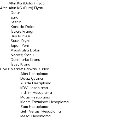
Dolar Kuru
Altın KG (Dolar) Fiyatı
Altın
Altın KG (Euro) Fiyatı
Euro Kuru
Dolar
Euro
Pound Kuru
Sterlin
Kanada Doları
Frank Kuru
İsviçre Frangı
Riyal Kuru
Rus Rublesi
Suudi Riyali
Avustralya Doları
Japon Yeni
Avustralya Doları
Danimarka Kronu Kuru
Norveç Kronu
Danimarka Kronu
Kanada Doları Kuru
İsveç Kronu
Döviz
Merkez Bankası Kurlari
Norveç Kronu Kuru
Altın Hesaplama
İsveç Kronu Kuru
Döviz Çevirici
Yüzde Hesaplama
Japon Yeni Kuru
KDV Hesaplama
İndirim Hesaplama
Serbest Piyasa Döviz Kurları
Maaş Hesaplama
Kıdem Tazminatı Hesaplama
Merkez Bankası Döviz Kurları
Zam Hesaplama
Gelir Vergisi Hesaplama
ALTIN
Mesai Hesaplama