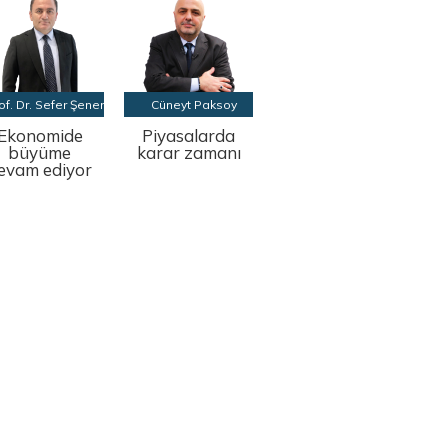
of. Dr. Sefer Şener
Cüneyt Paksoy
Ekonomide
Piyasalarda
büyüme
karar zamanı
evam ediyor