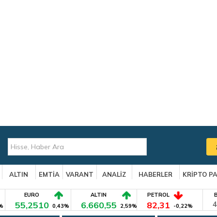
ALTIN
EMTİA
VARANT
ANALİZ
HABERLER
KRİPTO P
EURO
ALTIN
PETROL
55,2510
6.660,55
82,31
4
%
0,43%
2,59%
-0,22%