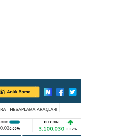
ARA
HESAPLAMA ARAÇLARI
BONO
BITCOIN
0,02
3.100.030
0,00%
0,07%