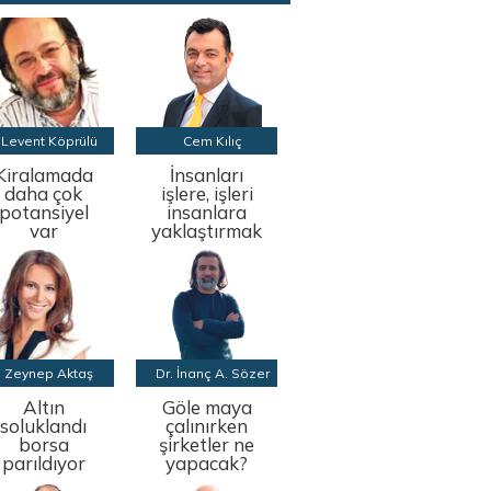
Levent Köprülü
Cem Kılıç
Kiralamada
İnsanları
daha çok
işlere, işleri
potansiyel
insanlara
var
yaklaştırmak
Zeynep Aktaş
Dr. İnanç A. Sözer
Altın
Göle maya
soluklandı
çalınırken
borsa
şirketler ne
parıldıyor
yapacak?