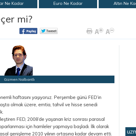
ar Ne Kadar
Euro Ne Kadar
Altın Ne K
eçer mi?
Gizmen Nalbantlı
nemli haftasını yaşıyoruz. Perşembe günü FED’in
 başta olmak üzere, emtia, tahvil ve hisse senedi
k.
ekleştiren FED, 2008’de yaşanan kriz sonrası parasal
arlanması için hamleler yapmaya başladı. İlk olarak
uzm
arasal genişleme 2010 yılının ortasına kadar devam etti.