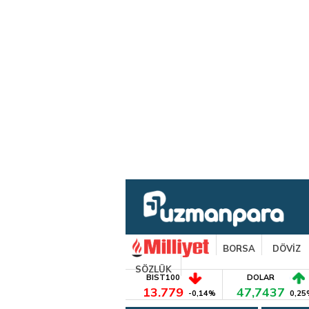
BORSA
DÖVİZ
SÖZLÜK
BIST100
DOLAR
13.779
47,7437
-0,14%
0,25