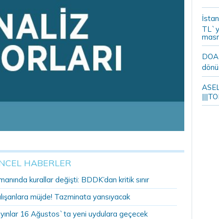
İstan
TL`y
masr
DOA m
dönü
ASELS
|||TO
NCEL HABERLER
anında kurallar değişti: BDDK’dan kritik sınır
alışanlara müjde! Tazminata yansıyacak
yınlar 16 Ağustos`ta yeni uydulara geçecek