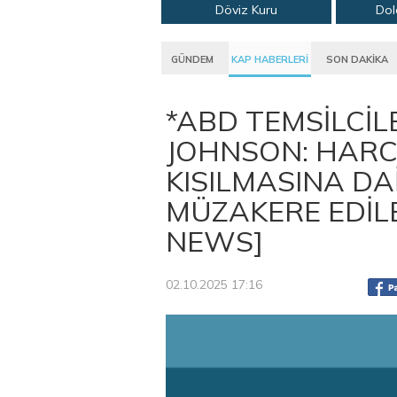
Döviz Kuru
Dol
GÜNDEM
KAP HABERLERİ
SON DAKİKA
*ABD TEMSİLCİL
JOHNSON: HAR
KISILMASINA DA
MÜZAKERE EDİLE
NEWS]
02.10.2025 17:16