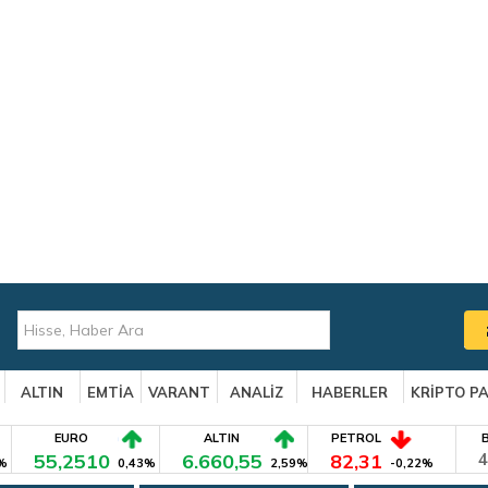
ALTIN
EMTİA
VARANT
ANALİZ
HABERLER
KRİPTO P
EURO
ALTIN
PETROL
55,2510
6.660,55
82,31
4
%
0,43%
2,59%
-0,22%