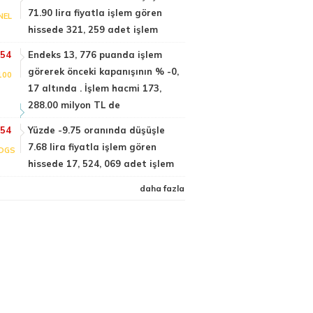
71.90 lira fiyatla işlem gören
NEL
hissede 321, 259 adet işlem
:54
Endeks 13, 776 puanda işlem
görerek önceki kapanışının % -0,
100
17 altında . İşlem hacmi 173,
288.00 milyon TL de
:54
Yüzde -9.75 oranında düşüşle
7.68 lira fiyatla işlem gören
DGS
hissede 17, 524, 069 adet işlem
daha fazla