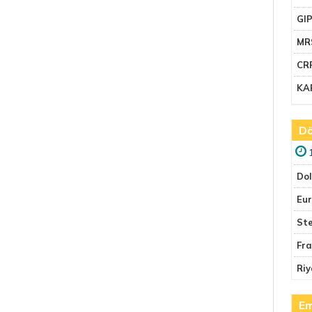
GI
MR
CR
KA
Dö
Do
Eu
Ste
Fr
Riy
Em