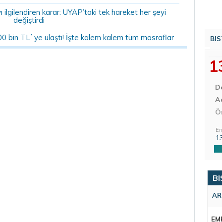
ilgilendiren karar: UYAP’taki tek hareket her şeyi
değiştirdi
00 bin TL`ye ulaştı! İşte kalem kalem tüm masraflar
BIS
1
D
Aç
Ö
En
1
BI
AR
EM