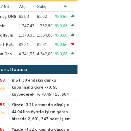
17:58
Alış
Satış
%
müş ONS
63,53
63,62
% 0,66
tin
1.747,47
1.752,90
% 0,66
ladyum
1.379,33
1.384,83
% 0,66
nt Pet.
82,31
82,31
% 0,66
ın Ons
4.341,53
4.342,09
% 0,66
ans Raporu
:59
BIST 30 endeksi dünkü
kapanışına göre -70, 55
030
kaybederek (% -0.45 ) 15, 584
:56
Yüzde -3.21 oranında düşüşle
44.04 lira fiyatla işlem gören
HOL
hissede 2, 601, 347 adet işlem
:55
Yüzde -4.32 oranında düşüşle