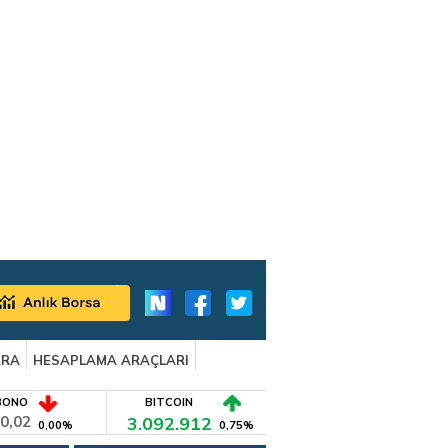
ARA
HESAPLAMA ARAÇLARI
BONO
BITCOIN
0,02
3.092.912
0,00%
0,75%