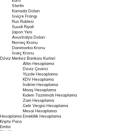
Euro
Pound Kuru
Sterlin
Kanada Doları
Frank Kuru
İsviçre Frangı
Riyal Kuru
Rus Rublesi
Suudi Riyali
Avustralya Doları
Japon Yeni
Avustralya Doları
Danimarka Kronu Kuru
Norveç Kronu
Danimarka Kronu
Kanada Doları Kuru
İsveç Kronu
Döviz
Merkez Bankası Kurlari
Norveç Kronu Kuru
Altın Hesaplama
İsveç Kronu Kuru
Döviz Çevirici
Yüzde Hesaplama
Japon Yeni Kuru
KDV Hesaplama
İndirim Hesaplama
Serbest Piyasa Döviz Kurları
Maaş Hesaplama
Kıdem Tazminatı Hesaplama
Merkez Bankası Döviz Kurları
Zam Hesaplama
Gelir Vergisi Hesaplama
ALTIN
Mesai Hesaplama
Hesaplama
Emeklilik Hesaplama
Altın Fiyatları
Kripto Para
Emtia
Gram Altın Fiyatı