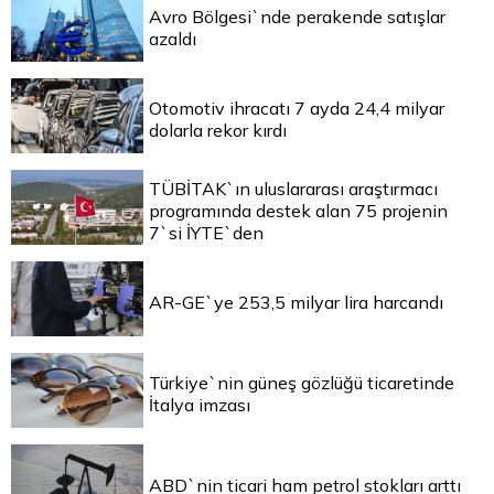
Avro Bölgesi`nde perakende satışlar
azaldı
Otomotiv ihracatı 7 ayda 24,4 milyar
dolarla rekor kırdı
TÜBİTAK`ın uluslararası araştırmacı
programında destek alan 75 projenin
7`si İYTE`den
AR-GE`ye 253,5 milyar lira harcandı
Türkiye`nin güneş gözlüğü ticaretinde
İtalya imzası
ABD`nin ticari ham petrol stokları arttı