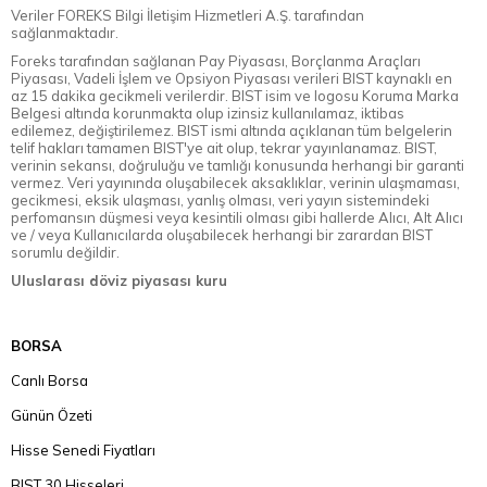
Veriler FOREKS Bilgi İletişim Hizmetleri A.Ş. tarafından
sağlanmaktadır.
Foreks tarafından sağlanan Pay Piyasası, Borçlanma Araçları
Piyasası, Vadeli İşlem ve Opsiyon Piyasası verileri BIST kaynaklı en
az 15 dakika gecikmeli verilerdir. BIST isim ve logosu Koruma Marka
Belgesi altında korunmakta olup izinsiz kullanılamaz, iktibas
edilemez, değiştirilemez. BIST ismi altında açıklanan tüm belgelerin
telif hakları tamamen BIST'ye ait olup, tekrar yayınlanamaz. BIST,
verinin sekansı, doğruluğu ve tamlığı konusunda herhangi bir garanti
vermez. Veri yayınında oluşabilecek aksaklıklar, verinin ulaşmaması,
gecikmesi, eksik ulaşması, yanlış olması, veri yayın sistemindeki
perfomansın düşmesi veya kesintili olması gibi hallerde Alıcı, Alt Alıcı
ve / veya Kullanıcılarda oluşabilecek herhangi bir zarardan BIST
sorumlu değildir.
Uluslarası döviz piyasası kuru
BORSA
Canlı Borsa
Günün Özeti
Hisse Senedi Fiyatları
BIST 30 Hisseleri