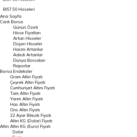
BIST 50 Hisseleri
Ana Sayfa
BIST 100 Hisseleri
Canlı Borsa
Günün Özeti
En Çok Artan Hisseler
Hisse Fiyatları
Artan Hisseler
En Çok Düşen Hisseler
Düşen Hisseler
Hacmi Artanlar
Hacmi Artanlar
Adedi Artanlar
Geçmiş Kapanışlar
Dünya Borsaları
Raporlar
Dünya Borsaları
Borsa
Endeksler
Gram Altın Fiyatı
Raporlar
Çeyrek Altın Fiyatı
Endeksler
Cumhuriyet Altını Fiyatı
Tam Altın Fiyatı
Yarım Altın Fiyatı
DÖVİZ
Has Altın Fiyatı
Ons Altın Fiyatı
Döviz Kuru
22 Ayar Bilezik Fiyatı
Dolar Kuru
Altın KG (Dolar) Fiyatı
Altın
Altın KG (Euro) Fiyatı
Euro Kuru
Dolar