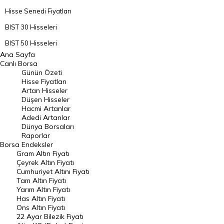
Hisse Senedi Fiyatları
BIST 30 Hisseleri
BIST 50 Hisseleri
Ana Sayfa
BIST 100 Hisseleri
Canlı Borsa
Günün Özeti
En Çok Artan Hisseler
Hisse Fiyatları
Artan Hisseler
En Çok Düşen Hisseler
Düşen Hisseler
Hacmi Artanlar
Hacmi Artanlar
Adedi Artanlar
Geçmiş Kapanışlar
Dünya Borsaları
Raporlar
Dünya Borsaları
Borsa
Endeksler
Gram Altın Fiyatı
Raporlar
Çeyrek Altın Fiyatı
Endeksler
Cumhuriyet Altını Fiyatı
Tam Altın Fiyatı
Yarım Altın Fiyatı
DÖVİZ
Has Altın Fiyatı
Ons Altın Fiyatı
Döviz Kuru
22 Ayar Bilezik Fiyatı
Dolar Kuru