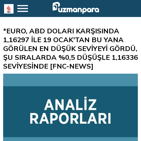
*EURO, ABD DOLARI KARŞISINDA
1,16297 İLE 19 OCAK'TAN BU YANA
GÖRÜLEN EN DÜŞÜK SEVİYEYİ GÖRDÜ,
ŞU SIRALARDA %0,5 DÜŞÜŞLE 1,16336
SEVİYESİNDE [FNC-NEWS]