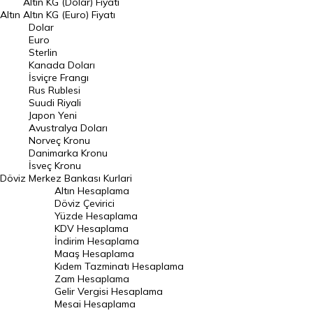
Altın KG (Dolar) Fiyatı
Altın
Altın KG (Euro) Fiyatı
Euro Kuru
Dolar
Euro
Pound Kuru
Sterlin
Kanada Doları
Frank Kuru
İsviçre Frangı
Riyal Kuru
Rus Rublesi
Suudi Riyali
Avustralya Doları
Japon Yeni
Avustralya Doları
Danimarka Kronu Kuru
Norveç Kronu
Danimarka Kronu
Kanada Doları Kuru
İsveç Kronu
Döviz
Merkez Bankası Kurlari
Norveç Kronu Kuru
Altın Hesaplama
İsveç Kronu Kuru
Döviz Çevirici
Yüzde Hesaplama
Japon Yeni Kuru
KDV Hesaplama
İndirim Hesaplama
Serbest Piyasa Döviz Kurları
Maaş Hesaplama
Kıdem Tazminatı Hesaplama
Merkez Bankası Döviz Kurları
Zam Hesaplama
Gelir Vergisi Hesaplama
ALTIN
Mesai Hesaplama