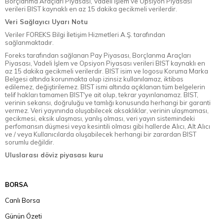
Borçlanma Araçları Piyasası, Vadeli İşlem ve Opsiyon Piyasası
verileri BIST kaynaklı en az 15 dakika gecikmeli verilerdir.
Veri Sağlayıcı Uyarı Notu
Veriler FOREKS Bilgi İletişim Hizmetleri A.Ş. tarafından
sağlanmaktadır.
Foreks tarafından sağlanan Pay Piyasası, Borçlanma Araçları
Piyasası, Vadeli İşlem ve Opsiyon Piyasası verileri BIST kaynaklı en
az 15 dakika gecikmeli verilerdir. BIST isim ve logosu Koruma Marka
Belgesi altında korunmakta olup izinsiz kullanılamaz, iktibas
edilemez, değiştirilemez. BIST ismi altında açıklanan tüm belgelerin
telif hakları tamamen BIST'ye ait olup, tekrar yayınlanamaz. BIST,
verinin sekansı, doğruluğu ve tamlığı konusunda herhangi bir garanti
vermez. Veri yayınında oluşabilecek aksaklıklar, verinin ulaşmaması,
gecikmesi, eksik ulaşması, yanlış olması, veri yayın sistemindeki
perfomansın düşmesi veya kesintili olması gibi hallerde Alıcı, Alt Alıcı
ve / veya Kullanıcılarda oluşabilecek herhangi bir zarardan BIST
sorumlu değildir.
Uluslarası döviz piyasası kuru
BORSA
Canlı Borsa
Günün Özeti