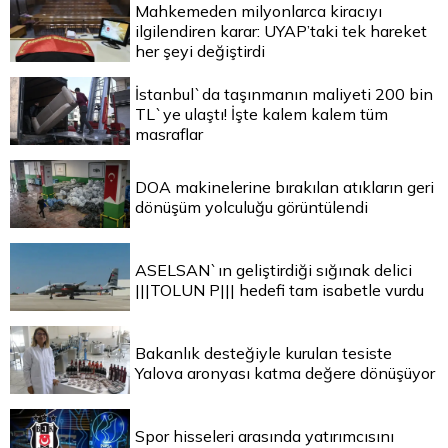
Mahkemeden milyonlarca kiracıyı
ilgilendiren karar: UYAP’taki tek hareket
her şeyi değiştirdi
İstanbul`da taşınmanın maliyeti 200 bin
TL`ye ulaştı! İşte kalem kalem tüm
masraflar
DOA makinelerine bırakılan atıkların geri
dönüşüm yolculuğu görüntülendi
ASELSAN`ın geliştirdiği sığınak delici
|||TOLUN P||| hedefi tam isabetle vurdu
Bakanlık desteğiyle kurulan tesiste
Yalova aronyası katma değere dönüşüyor
Spor hisseleri arasında yatırımcısını