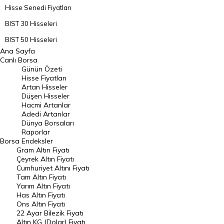
Hisse Senedi Fiyatları
BIST 30 Hisseleri
BIST 50 Hisseleri
Ana Sayfa
BIST 100 Hisseleri
Canlı Borsa
Günün Özeti
En Çok Artan Hisseler
Hisse Fiyatları
Artan Hisseler
En Çok Düşen Hisseler
Düşen Hisseler
Hacmi Artanlar
Hacmi Artanlar
Adedi Artanlar
Geçmiş Kapanışlar
Dünya Borsaları
Raporlar
Dünya Borsaları
Borsa
Endeksler
Gram Altın Fiyatı
Raporlar
Çeyrek Altın Fiyatı
Endeksler
Cumhuriyet Altını Fiyatı
Tam Altın Fiyatı
Yarım Altın Fiyatı
DÖVİZ
Has Altın Fiyatı
Ons Altın Fiyatı
Döviz Kuru
22 Ayar Bilezik Fiyatı
Dolar Kuru
Altın KG (Dolar) Fiyatı