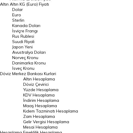
Altın
Altın KG (Euro) Fiyatı
Euro Kuru
Dolar
Euro
Pound Kuru
Sterlin
Kanada Doları
Frank Kuru
İsviçre Frangı
Riyal Kuru
Rus Rublesi
Suudi Riyali
Avustralya Doları
Japon Yeni
Avustralya Doları
Danimarka Kronu Kuru
Norveç Kronu
Danimarka Kronu
Kanada Doları Kuru
İsveç Kronu
Döviz
Merkez Bankası Kurlari
Norveç Kronu Kuru
Altın Hesaplama
İsveç Kronu Kuru
Döviz Çevirici
Yüzde Hesaplama
Japon Yeni Kuru
KDV Hesaplama
İndirim Hesaplama
Serbest Piyasa Döviz Kurları
Maaş Hesaplama
Kıdem Tazminatı Hesaplama
Merkez Bankası Döviz Kurları
Zam Hesaplama
Gelir Vergisi Hesaplama
ALTIN
Mesai Hesaplama
Hesaplama
Emeklilik Hesaplama