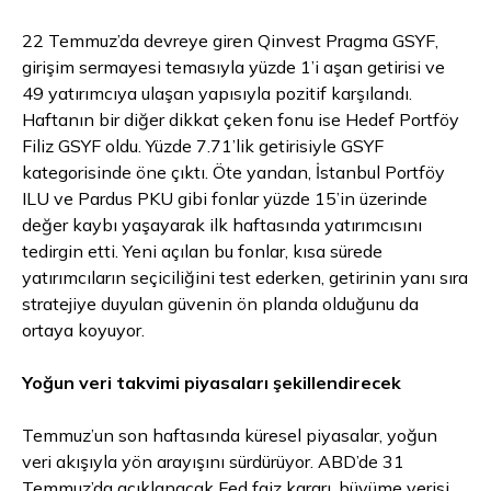
22 Temmuz’da devreye giren Qinvest Pragma GSYF,
girişim sermayesi temasıyla yüzde 1’i aşan getirisi ve
49 yatırımcıya ulaşan yapısıyla pozitif karşılandı.
Haftanın bir diğer dikkat çeken fonu ise Hedef Portföy
Filiz GSYF oldu. Yüzde 7.71’lik getirisiyle GSYF
kategorisinde öne çıktı. Öte yandan, İstanbul Portföy
ILU ve Pardus PKU gibi fonlar yüzde 15’in üzerinde
değer kaybı yaşayarak ilk haftasında yatırımcısını
tedirgin etti. Yeni açılan bu fonlar, kısa sürede
yatırımcıların seçiciliğini test ederken, getirinin yanı sıra
stratejiye duyulan güvenin ön planda olduğunu da
ortaya koyuyor.
Yoğun veri takvimi piyasaları şekillendirecek
Temmuz’un son haftasında küresel piyasalar, yoğun
veri akışıyla yön arayışını sürdürüyor. ABD’de 31
Temmuz’da açıklanacak Fed faiz kararı, büyüme verisi