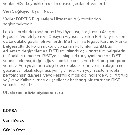
verileri BIST kaynaklı en az 15 dakika gecikmeli verilerdir.
Veri Sağlayıcı Uyarı Notu
Veriler FOREKS Bilgi İletişim Hizmetleri A.Ş. tarafından
sağlanmaktadır.
Foreks tarafından sağlanan Pay Piyasası, Borçlanma Araçları
Piyasası, Vadeli İşlem ve Opsiyon Piyasası verileri BIST kaynaklı en
az 15 dakika gecikmeli verilerdir. BIST isim ve logosu Koruma Marka
Belgesi altında korunmakta olup izinsiz kullanılamaz, iktibas
edilemez, değiştirilemez. BIST ismi altında açıklanan tüm belgelerin
telif hakları tamamen BIST'ye ait olup, tekrar yayınlanamaz. BIST,
verinin sekansı, doğruluğu ve tamlığı konusunda herhangi bir garanti
vermez. Veri yayınında oluşabilecek aksaklıklar, verinin ulaşmaması,
gecikmesi, eksik ulaşması, yanlış olması, veri yayın sistemindeki
perfomansın düşmesi veya kesintili olması gibi hallerde Alıcı, Alt Alıcı
ve / veya Kullanıcılarda oluşabilecek herhangi bir zarardan BIST
sorumlu değildir.
Uluslarası döviz piyasası kuru
BORSA
Canlı Borsa
Günün Özeti