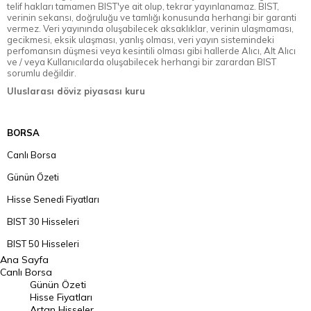
telif hakları tamamen BIST'ye ait olup, tekrar yayınlanamaz. BIST,
verinin sekansı, doğruluğu ve tamlığı konusunda herhangi bir garanti
vermez. Veri yayınında oluşabilecek aksaklıklar, verinin ulaşmaması,
gecikmesi, eksik ulaşması, yanlış olması, veri yayın sistemindeki
perfomansın düşmesi veya kesintili olması gibi hallerde Alıcı, Alt Alıcı
ve / veya Kullanıcılarda oluşabilecek herhangi bir zarardan BIST
sorumlu değildir.
Uluslarası döviz piyasası kuru
BORSA
Canlı Borsa
Günün Özeti
Hisse Senedi Fiyatları
BIST 30 Hisseleri
BIST 50 Hisseleri
Ana Sayfa
BIST 100 Hisseleri
Canlı Borsa
Günün Özeti
En Çok Artan Hisseler
Hisse Fiyatları
Artan Hisseler
En Çok Düşen Hisseler