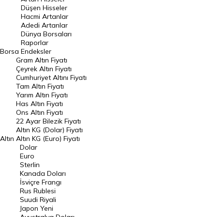
Düşen Hisseler
Hacmi Artanlar
Hacmi Artanlar
Adedi Artanlar
Geçmiş Kapanışlar
Dünya Borsaları
Raporlar
Dünya Borsaları
Borsa
Endeksler
Gram Altın Fiyatı
Raporlar
Çeyrek Altın Fiyatı
Endeksler
Cumhuriyet Altını Fiyatı
Tam Altın Fiyatı
Yarım Altın Fiyatı
DÖVİZ
Has Altın Fiyatı
Ons Altın Fiyatı
Döviz Kuru
22 Ayar Bilezik Fiyatı
Dolar Kuru
Altın KG (Dolar) Fiyatı
Altın
Altın KG (Euro) Fiyatı
Euro Kuru
Dolar
Euro
Pound Kuru
Sterlin
Kanada Doları
Frank Kuru
İsviçre Frangı
Riyal Kuru
Rus Rublesi
Suudi Riyali
Avustralya Doları
Japon Yeni