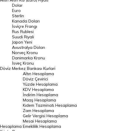
Altın
Altın KG (Euro) Fiyatı
Euro Kuru
Dolar
Euro
Pound Kuru
Sterlin
Kanada Doları
Frank Kuru
İsviçre Frangı
Riyal Kuru
Rus Rublesi
Suudi Riyali
Avustralya Doları
Japon Yeni
Avustralya Doları
Danimarka Kronu Kuru
Norveç Kronu
Danimarka Kronu
Kanada Doları Kuru
İsveç Kronu
Döviz
Merkez Bankası Kurlari
Norveç Kronu Kuru
Altın Hesaplama
İsveç Kronu Kuru
Döviz Çevirici
Yüzde Hesaplama
Japon Yeni Kuru
KDV Hesaplama
İndirim Hesaplama
Serbest Piyasa Döviz Kurları
Maaş Hesaplama
Kıdem Tazminatı Hesaplama
Merkez Bankası Döviz Kurları
Zam Hesaplama
Gelir Vergisi Hesaplama
ALTIN
Mesai Hesaplama
Hesaplama
Emeklilik Hesaplama
Altın Fiyatları