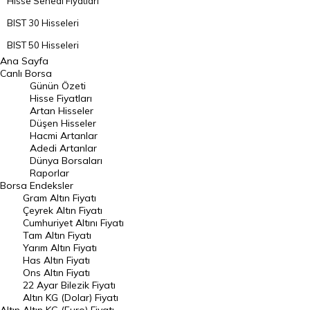
Hisse Senedi Fiyatları
BIST 30 Hisseleri
BIST 50 Hisseleri
Ana Sayfa
BIST 100 Hisseleri
Canlı Borsa
Günün Özeti
En Çok Artan Hisseler
Hisse Fiyatları
Artan Hisseler
En Çok Düşen Hisseler
Düşen Hisseler
Hacmi Artanlar
Hacmi Artanlar
Adedi Artanlar
Geçmiş Kapanışlar
Dünya Borsaları
Raporlar
Dünya Borsaları
Borsa
Endeksler
Gram Altın Fiyatı
Raporlar
Çeyrek Altın Fiyatı
Endeksler
Cumhuriyet Altını Fiyatı
Tam Altın Fiyatı
Yarım Altın Fiyatı
DÖVİZ
Has Altın Fiyatı
Ons Altın Fiyatı
Döviz Kuru
22 Ayar Bilezik Fiyatı
Dolar Kuru
Altın KG (Dolar) Fiyatı