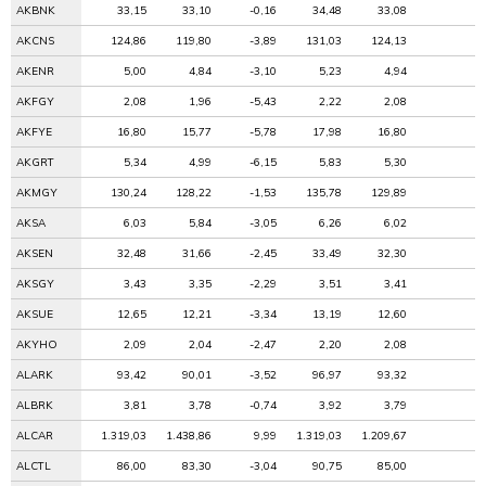
AKBNK
33,15
33,10
-0,16
34,48
33,08
AKCNS
124,86
119,80
-3,89
131,03
124,13
AKENR
5,00
4,84
-3,10
5,23
4,94
AKFGY
2,08
1,96
-5,43
2,22
2,08
AKFYE
16,80
15,77
-5,78
17,98
16,80
AKGRT
5,34
4,99
-6,15
5,83
5,30
AKMGY
130,24
128,22
-1,53
135,78
129,89
AKSA
6,03
5,84
-3,05
6,26
6,02
AKSEN
32,48
31,66
-2,45
33,49
32,30
AKSGY
3,43
3,35
-2,29
3,51
3,41
AKSUE
12,65
12,21
-3,34
13,19
12,60
AKYHO
2,09
2,04
-2,47
2,20
2,08
ALARK
93,42
90,01
-3,52
96,97
93,32
ALBRK
3,81
3,78
-0,74
3,92
3,79
ALCAR
1.319,03
1.438,86
9,99
1.319,03
1.209,67
ALCTL
86,00
83,30
-3,04
90,75
85,00