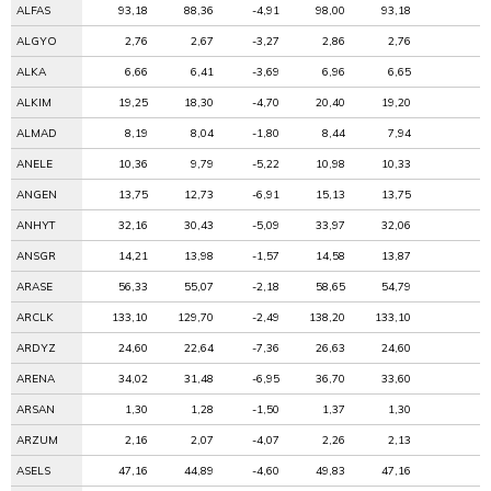
ALFAS
93,18
88,36
-4,91
98,00
93,18
ALGYO
2,76
2,67
-3,27
2,86
2,76
ALKA
6,66
6,41
-3,69
6,96
6,65
ALKIM
19,25
18,30
-4,70
20,40
19,20
ALMAD
8,19
8,04
-1,80
8,44
7,94
ANELE
10,36
9,79
-5,22
10,98
10,33
ANGEN
13,75
12,73
-6,91
15,13
13,75
ANHYT
32,16
30,43
-5,09
33,97
32,06
ANSGR
14,21
13,98
-1,57
14,58
13,87
ARASE
56,33
55,07
-2,18
58,65
54,79
ARCLK
133,10
129,70
-2,49
138,20
133,10
ARDYZ
24,60
22,64
-7,36
26,63
24,60
ARENA
34,02
31,48
-6,95
36,70
33,60
ARSAN
1,30
1,28
-1,50
1,37
1,30
ARZUM
2,16
2,07
-4,07
2,26
2,13
ASELS
47,16
44,89
-4,60
49,83
47,16