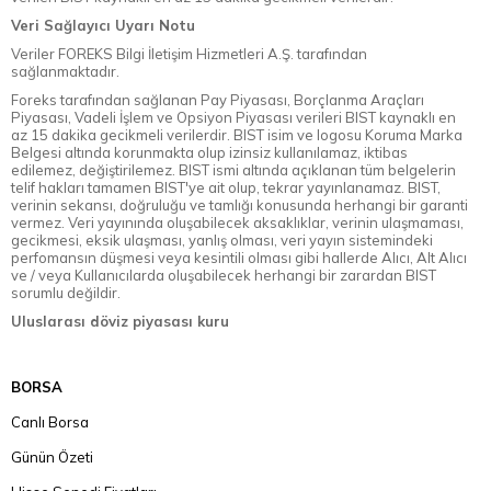
Veri Sağlayıcı Uyarı Notu
Veriler FOREKS Bilgi İletişim Hizmetleri A.Ş. tarafından
sağlanmaktadır.
Foreks tarafından sağlanan Pay Piyasası, Borçlanma Araçları
Piyasası, Vadeli İşlem ve Opsiyon Piyasası verileri BIST kaynaklı en
az 15 dakika gecikmeli verilerdir. BIST isim ve logosu Koruma Marka
Belgesi altında korunmakta olup izinsiz kullanılamaz, iktibas
edilemez, değiştirilemez. BIST ismi altında açıklanan tüm belgelerin
telif hakları tamamen BIST'ye ait olup, tekrar yayınlanamaz. BIST,
verinin sekansı, doğruluğu ve tamlığı konusunda herhangi bir garanti
vermez. Veri yayınında oluşabilecek aksaklıklar, verinin ulaşmaması,
gecikmesi, eksik ulaşması, yanlış olması, veri yayın sistemindeki
perfomansın düşmesi veya kesintili olması gibi hallerde Alıcı, Alt Alıcı
ve / veya Kullanıcılarda oluşabilecek herhangi bir zarardan BIST
sorumlu değildir.
Uluslarası döviz piyasası kuru
BORSA
Canlı Borsa
Günün Özeti