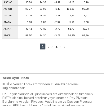
ASGYO
15,70
14,97
-4,42
16,48
15,70
ASTOR
98,77
93,03
-5,49
105,58
98,38
ASUZU
71,20
69,46
-2,39
74,74
71,17
ATAGY
9,08
8,86
-2,37
9,40
9,08
ATAKP
49,42
47,50
-3,73
51,43
48,84
ATATP
87,55
84,30
-3,58
96,25
87,30
1
2
3
4
5
»
Yasal Uyarı Notu
© BİST Verileri Foreks tarafından 15 dakika gecikmeli
sağlanmaktadır.
BIST piyasalarında oluşan tüm verilere ait telif hakları tamamen
BIST'e ait olup, bu veriler tekrar yayınlanamaz. Pay Piyasası,
Borçlanma Araçları Piyasası, Vadeli İşlem ve Opsiyon Piyasası
verileri BIST kaynaklı en az 15 dakika gecikmeli verilerdir.