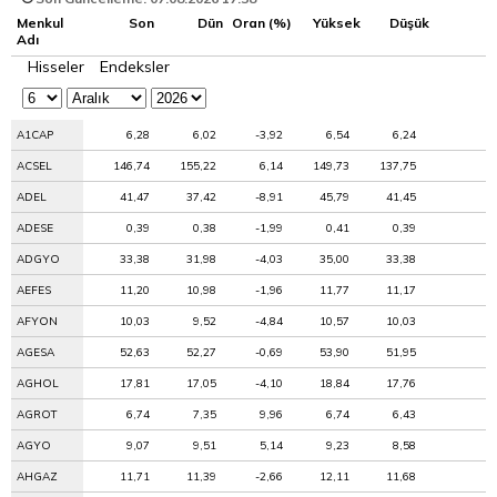
Menkul
Son
Dün
Oran (%)
Yüksek
Düşük
Adı
Hisseler
Endeksler
A1CAP
6,28
6,02
-3,92
6,54
6,24
ACSEL
146,74
155,22
6,14
149,73
137,75
ADEL
41,47
37,42
-8,91
45,79
41,45
ADESE
0,39
0,38
-1,99
0,41
0,39
ADGYO
33,38
31,98
-4,03
35,00
33,38
AEFES
11,20
10,98
-1,96
11,77
11,17
AFYON
10,03
9,52
-4,84
10,57
10,03
AGESA
52,63
52,27
-0,69
53,90
51,95
AGHOL
17,81
17,05
-4,10
18,84
17,76
AGROT
6,74
7,35
9,96
6,74
6,43
AGYO
9,07
9,51
5,14
9,23
8,58
AHGAZ
11,71
11,39
-2,66
12,11
11,68