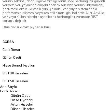
verinin sekansı, doğruluğu ve tamlığı konusunda herhangi bir garanti
vermez. Veri yayınında oluşabilecek aksaklıklar, verinin ulaşmaması,
gecikmesi, eksik ulaşması, yanlış olması, veri yayın sistemindeki
perfomansın düşmesi veya kesintili olması gibi hallerde Alıcı, Alt Alıcı
ve / veya Kullanıcılarda oluşabilecek herhangi bir zarardan BIST
sorumlu değildir.
Uluslarası döviz piyasası kuru
BORSA
Canlı Borsa
Günün Özeti
Hisse Senedi Fiyatları
BIST 30 Hisseleri
BIST 50 Hisseleri
Ana Sayfa
BIST 100 Hisseleri
Canlı Borsa
Günün Özeti
En Çok Artan Hisseler
Hisse Fiyatları
Artan Hisseler
En Çok Düşen Hisseler
Düşen Hisseler