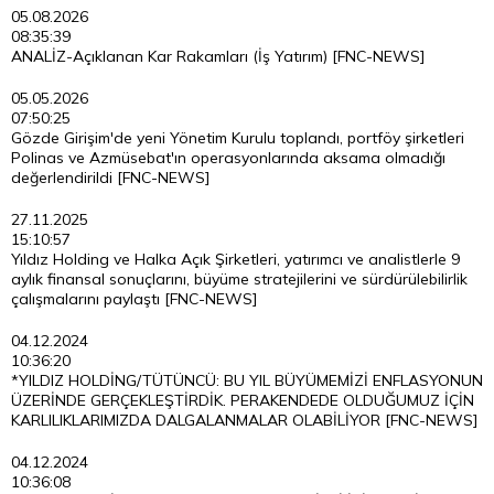
05.08.2026
08:35:39
ANALİZ-Açıklanan Kar Rakamları (İş Yatırım) [FNC-NEWS]
05.05.2026
07:50:25
Gözde Girişim'de yeni Yönetim Kurulu toplandı, portföy şirketleri
Polinas ve Azmüsebat'ın operasyonlarında aksama olmadığı
değerlendirildi [FNC-NEWS]
27.11.2025
15:10:57
Yıldız Holding ve Halka Açık Şirketleri, yatırımcı ve analistlerle 9
aylık finansal sonuçlarını, büyüme stratejilerini ve sürdürülebilirlik
çalışmalarını paylaştı [FNC-NEWS]
04.12.2024
10:36:20
*YILDIZ HOLDİNG/TÜTÜNCÜ: BU YIL BÜYÜMEMİZİ ENFLASYONUN
ÜZERİNDE GERÇEKLEŞTİRDİK. PERAKENDEDE OLDUĞUMUZ İÇİN
KARLILIKLARIMIZDA DALGALANMALAR OLABİLİYOR [FNC-NEWS]
04.12.2024
10:36:08