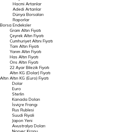
Hacmi Artanlar
Hacmi Artanlar
Adedi Artanlar
Geçmiş Kapanışlar
Dünya Borsaları
Raporlar
Dünya Borsaları
Borsa
Endeksler
Gram Altın Fiyatı
Raporlar
Çeyrek Altın Fiyatı
Endeksler
Cumhuriyet Altını Fiyatı
Tam Altın Fiyatı
Yarım Altın Fiyatı
DÖVİZ
Has Altın Fiyatı
Ons Altın Fiyatı
Döviz Kuru
22 Ayar Bilezik Fiyatı
Dolar Kuru
Altın KG (Dolar) Fiyatı
Altın
Altın KG (Euro) Fiyatı
Euro Kuru
Dolar
Euro
Pound Kuru
Sterlin
Kanada Doları
Frank Kuru
İsviçre Frangı
Riyal Kuru
Rus Rublesi
Suudi Riyali
Avustralya Doları
Japon Yeni
Avustralya Doları
Danimarka Kronu Kuru
Norveç Kronu