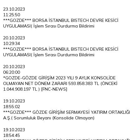
23.10.2023
11:25:50
***GOZDE*** BORSA İSTANBUL BISTECH DEVRE KESİCİ
UYGULAMASI( İşlem Sırası Durdurma Bildirimi
20.10.2023
10:29:34
***GOZDE*** BORSA İSTANBUL BISTECH DEVRE KESİCİ
UYGULAMASI( İşlem Sırası Durdurma Bildirimi
20.10.2023
06:20:00
*GOZDE-GÖZDE GİRİŞİM 2023 YILI 9 AYLIK KONSOLİDE
OLMAYAN NET DÖNEM ZARARI 593.858.383 TL (ÖNCEKİ
1.044.908.197 TL ) [FNC-NEWS]
19.10.2023
18:55:02
***GOZDE*** GÖZDE GİRİŞİM SERMAYESİ YATIRIM ORTAKLIĞI
A.Ş.( Sorumluluk Beyanı (Konsolide Olmayan)
19.10.2023
18:54:45