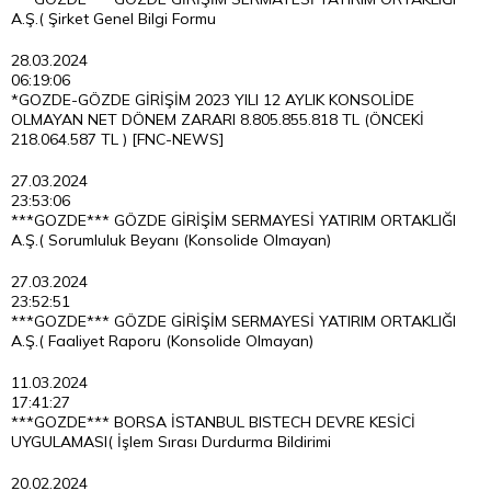
A.Ş.( Şirket Genel Bilgi Formu
28.03.2024
06:19:06
*GOZDE-GÖZDE GİRİŞİM 2023 YILI 12 AYLIK KONSOLİDE
OLMAYAN NET DÖNEM ZARARI 8.805.855.818 TL (ÖNCEKİ
218.064.587 TL ) [FNC-NEWS]
27.03.2024
23:53:06
***GOZDE*** GÖZDE GİRİŞİM SERMAYESİ YATIRIM ORTAKLIĞI
A.Ş.( Sorumluluk Beyanı (Konsolide Olmayan)
27.03.2024
23:52:51
***GOZDE*** GÖZDE GİRİŞİM SERMAYESİ YATIRIM ORTAKLIĞI
A.Ş.( Faaliyet Raporu (Konsolide Olmayan)
11.03.2024
17:41:27
***GOZDE*** BORSA İSTANBUL BISTECH DEVRE KESİCİ
UYGULAMASI( İşlem Sırası Durdurma Bildirimi
20.02.2024