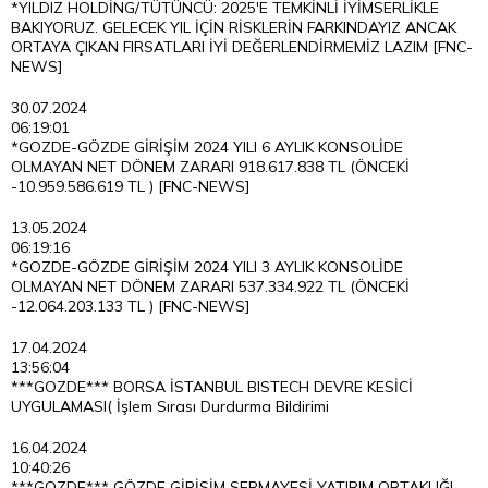
*YILDIZ HOLDİNG/TÜTÜNCÜ: 2025'E TEMKİNLİ İYİMSERLİKLE
BAKIYORUZ. GELECEK YIL İÇİN RİSKLERİN FARKINDAYIZ ANCAK
ORTAYA ÇIKAN FIRSATLARI İYİ DEĞERLENDİRMEMİZ LAZIM [FNC-
NEWS]
30.07.2024
06:19:01
*GOZDE-GÖZDE GİRİŞİM 2024 YILI 6 AYLIK KONSOLİDE
OLMAYAN NET DÖNEM ZARARI 918.617.838 TL (ÖNCEKİ
-10.959.586.619 TL ) [FNC-NEWS]
13.05.2024
06:19:16
*GOZDE-GÖZDE GİRİŞİM 2024 YILI 3 AYLIK KONSOLİDE
OLMAYAN NET DÖNEM ZARARI 537.334.922 TL (ÖNCEKİ
-12.064.203.133 TL ) [FNC-NEWS]
17.04.2024
13:56:04
***GOZDE*** BORSA İSTANBUL BISTECH DEVRE KESİCİ
UYGULAMASI( İşlem Sırası Durdurma Bildirimi
16.04.2024
10:40:26
***GOZDE*** GÖZDE GİRİŞİM SERMAYESİ YATIRIM ORTAKLIĞI