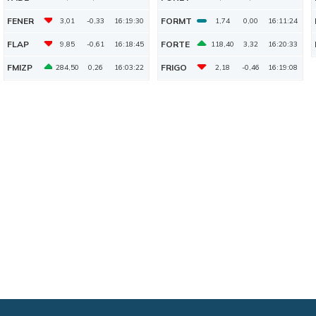
FENER
FORMT
3,01
-0,33
16:19:30
1,74
0,00
16:11:24
FLAP
FORTE
9,85
-0,61
16:18:45
118,40
3,32
16:20:33
FMIZP
FRIGO
284,50
0,26
16:03:22
2,18
-0,46
16:19:08