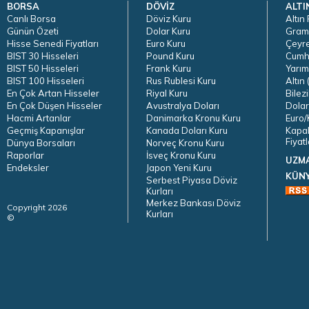
BORSA
DÖVİZ
ALTI
Canlı Borsa
Döviz Kuru
Altın 
Günün Özeti
Dolar Kuru
Gram 
Hisse Senedi Fiyatları
Euro Kuru
Çeyre
BIST 30 Hisseleri
Pound Kuru
Cumhu
BIST 50 Hisseleri
Frank Kuru
Yarım 
BIST 100 Hisseleri
Rus Rublesi Kuru
Altın 
En Çok Artan Hisseler
Riyal Kuru
Bilezi
En Çok Düşen Hisseler
Avustralya Doları
Dolar
Hacmi Artanlar
Danimarka Kronu Kuru
Euro/K
Geçmiş Kapanışlar
Kanada Doları Kuru
Kapal
Fiyatl
Dünya Borsaları
Norveç Kronu Kuru
Raporlar
İsveç Kronu Kuru
UZM
Endeksler
Japon Yeni Kuru
KÜN
Serbest Piyasa Döviz
Kurları
Merkez Bankası Döviz
Copyright 2026
Kurları
©