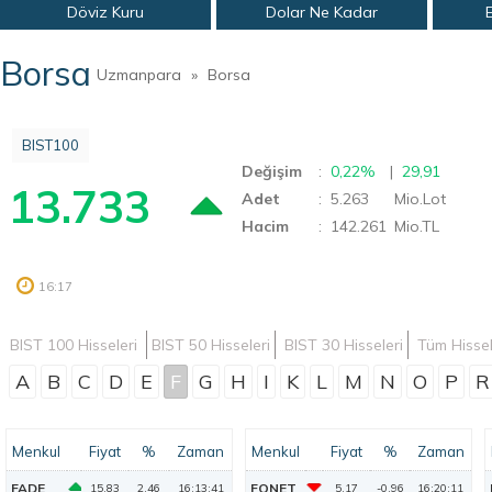
Döviz Kuru
Dolar Ne Kadar
Borsa
Uzmanpara
»
Borsa
BIST100
Değişim
:
0,22%
|
29,91
13.733
Adet
: 5.263
Mio.Lot
Hacim
: 142.261
Mio.TL
16:17
BIST 100 Hisseleri
BIST 50 Hisseleri
BIST 30 Hisseleri
Tüm Hisse
A
B
C
D
E
F
G
H
I
K
L
M
N
O
P
R
Menkul
Fiyat
%
Zaman
Menkul
Fiyat
%
Zaman
FADE
FONET
15,83
2,46
16:13:41
5,17
-0,96
16:20:11