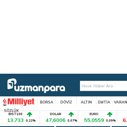
BORSA
DÖVİZ
ALTIN
EMTİA
VARA
SÖZLÜK
BIST100
DOLAR
EURO
13.733
47,6006
55,0559
6
0,22%
0,07%
0,09%