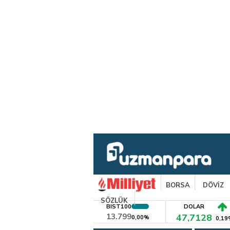
BORSA
DÖVİZ
SÖZLÜK
BIST100
DOLAR
13.799
47,7128
0,00%
0,19