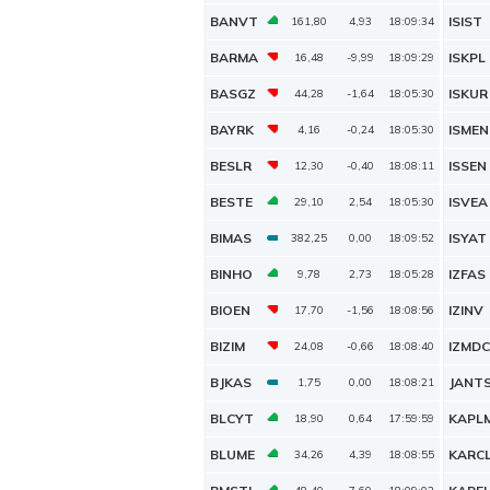
BANVT
ISIST
161,80
4,93
18:09:34
BARMA
ISKPL
16,48
-9,99
18:09:29
BASGZ
ISKUR
44,28
-1,64
18:05:30
BAYRK
ISMEN
4,16
-0,24
18:05:30
BESLR
ISSEN
12,30
-0,40
18:08:11
BESTE
ISVEA
29,10
2,54
18:05:30
BIMAS
ISYAT
382,25
0,00
18:09:52
BINHO
IZFAS
9,78
2,73
18:05:28
BIOEN
IZINV
17,70
-1,56
18:08:56
BIZIM
IZMDC
24,08
-0,66
18:08:40
BJKAS
JANT
1,75
0,00
18:08:21
BLCYT
KAPL
18,90
0,64
17:59:59
BLUME
KARC
34,26
4,39
18:08:55