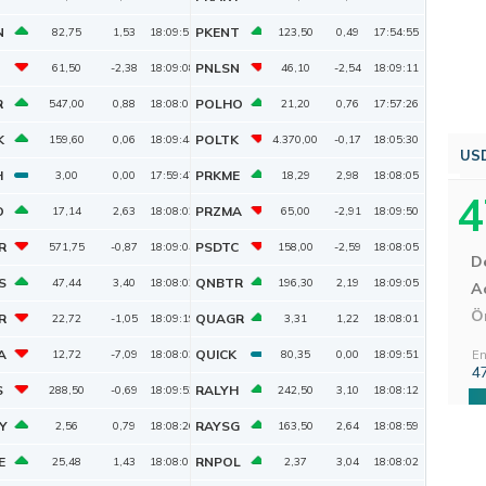
N
PKENT
82,75
1,53
18:09:51
123,50
0,49
17:54:55
PNLSN
61,50
-2,38
18:09:08
46,10
-2,54
18:09:11
R
POLHO
547,00
0,88
18:08:01
21,20
0,76
17:57:26
K
POLTK
159,60
0,06
18:09:44
4.370,00
-0,17
18:05:30
US
H
PRKME
3,00
0,00
17:59:47
18,29
2,98
18:08:05
4
O
PRZMA
17,14
2,63
18:08:02
65,00
-2,91
18:09:50
R
PSDTC
571,75
-0,87
18:09:04
158,00
-2,59
18:08:05
D
S
QNBTR
47,44
3,40
18:08:02
196,30
2,19
18:09:05
Aç
Ö
R
QUAGR
22,72
-1,05
18:09:19
3,31
1,22
18:08:01
A
QUICK
12,72
-7,09
18:08:03
80,35
0,00
18:09:51
En
4
S
RALYH
288,50
-0,69
18:09:52
242,50
3,10
18:08:12
Y
RAYSG
2,56
0,79
18:08:26
163,50
2,64
18:08:59
E
RNPOL
25,48
1,43
18:08:01
2,37
3,04
18:08:02