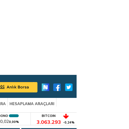
ARA
HESAPLAMA ARAÇLARI
BONO
BITCOIN
0,02
3.063.293
0,00%
-0,24%