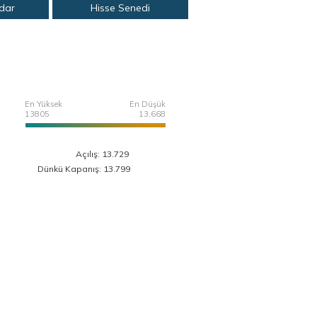
adar
Hisse Senedi
En Yüksek
En Düşük
13805
13,668
Açılış: 13.729
Dünkü Kapanış: 13.799