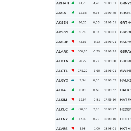
AKHAN
GRNY
41,78
4,40
18:09:51
AKSA
GRSE
12,65
0,96
18:09:48
AKSEN
GRTH
96,20
0,05
18:09:51
AKSGY
GSDD
9,76
0,31
18:08:01
AKSUE
GSDH
43,88
-5,23
18:08:01
ALARK
GSRA
100,30
-0,79
18:09:34
ALBTN
GUBR
26,22
0,77
18:09:38
ALCTL
GWIN
175,20
-3,68
18:08:01
ALGYO
HALK
3,34
0,00
18:09:52
ALKA
HALK
8,09
0,50
18:09:52
ALKIM
HATE
15,97
-0,81
17:59:16
ALKLC
HEDE
420,00
2,69
18:08:27
ALTNY
HEKT
15,80
0,70
18:08:16
ALVES
HKTM
1,98
-1,00
18:08:01