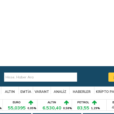
ALTIN
EMTİA
VARANT
ANALİZ
HABERLER
KRİPTO P
EURO
ALTIN
PETROL
55,0395
6.530,40
83,55
4
%
0,05%
0,58%
1,29%