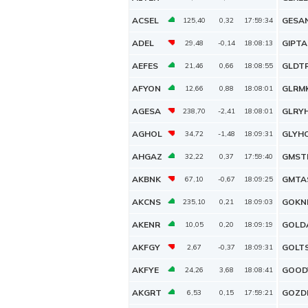
ACSEL
GESA
125,40
0,32
17:59:34
ADEL
GIPTA
29,48
-0,14
18:08:13
AEFES
GLDT
21,46
0,66
18:08:55
AFYON
GLRM
12,66
0,88
18:08:01
AGESA
GLRY
238,70
-2,41
18:08:01
AGHOL
GLYH
34,72
-1,48
18:09:31
AHGAZ
GMST
32,22
0,37
17:59:40
AKBNK
GMTA
67,10
-0,67
18:09:25
AKCNS
GOKN
235,10
0,21
18:09:03
AKENR
GOLD
10,05
0,20
18:09:19
AKFGY
GOLT
2,67
-0,37
18:09:31
AKFYE
GOOD
24,26
3,68
18:08:41
AKGRT
GOZD
6,53
0,15
17:59:21