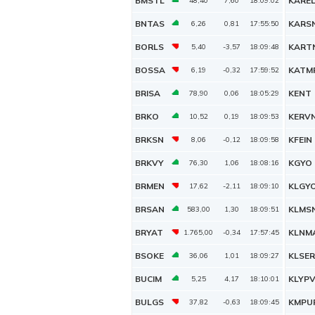
BMSTL
KARE
48,40
7,60
18:09:02
BNTAS
KARS
6,26
0,81
17:55:50
BORLS
KART
5,40
-3,57
18:09:48
BOSSA
KATM
6,19
-0,32
17:59:52
BRISA
KENT
78,90
0,06
18:05:29
BRKO
KERV
10,52
0,19
18:09:53
BRKSN
KFEIN
8,06
-0,12
18:09:58
BRKVY
KGYO
76,30
1,06
18:08:16
BRMEN
KLGY
17,62
-2,11
18:09:10
BRSAN
KLMS
583,00
1,30
18:09:51
BRYAT
KLNM
1.765,00
-0,34
17:57:45
BSOKE
KLSER
36,06
1,01
18:09:27
BUCIM
KLYP
5,25
4,17
18:10:01
BULGS
KMPU
37,82
-0,63
18:09:45