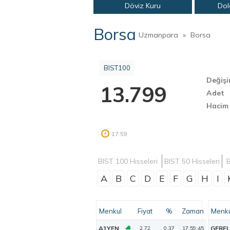
Döviz Kuru
Dol
Borsa
Uzmanpara
»
Borsa
BIST100
Değiş
13.799
Adet
Hacim
17:59
BIST 100 Hisseleri
BIST 50 Hisseleri
B
A
B
C
D
E
F
G
H
I
Menkul
Fiyat
%
Zaman
Menku
A1YEN
GEREL
2,72
0,37
17:59:45