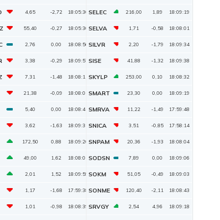
O
SELEC
4,65
-2,72
18:05:30
216,00
1,89
18:09:19
Z
SELVA
55,40
-0,27
18:05:30
1,71
-0,58
18:08:01
C
SILVR
2,76
0,00
18:08:56
2,20
-1,79
18:09:34
R
SISE
3,38
-0,29
18:09:57
41,88
-1,32
18:09:38
Z
SKYLP
7,31
-1,48
18:08:15
253,00
0,10
18:08:32
SMART
21,38
-0,09
18:08:01
23,30
0,00
18:09:19
SMRVA
5,40
0,00
18:08:41
11,22
-1,49
17:59:48
SNICA
3,62
-1,63
18:09:35
3,51
-0,85
17:58:14
SNPAM
172,50
0,88
18:09:20
20,36
-1,93
18:08:04
SODSN
49,00
1,62
18:08:01
7,89
0,00
18:09:06
SOKM
2,01
1,52
18:09:59
51,05
-0,49
18:09:03
SONME
1,17
-1,68
17:59:38
120,40
-2,11
18:08:43
SRVGY
1,01
-0,98
18:08:39
2,54
4,96
18:09:18