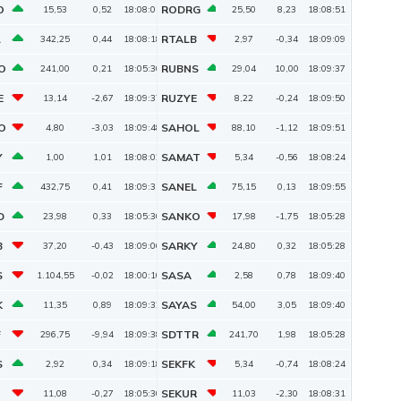
O
RODRG
15,53
0,52
18:08:01
25,50
8,23
18:08:51
L
RTALB
342,25
0,44
18:08:18
2,97
-0,34
18:09:09
O
RUBNS
241,00
0,21
18:05:30
29,04
10,00
18:09:37
E
RUZYE
13,14
-2,67
18:09:37
8,22
-0,24
18:09:50
O
SAHOL
4,80
-3,03
18:09:48
88,10
-1,12
18:09:51
Y
SAMAT
1,00
1,01
18:08:02
5,34
-0,56
18:08:24
F
SANEL
432,75
0,41
18:09:35
75,15
0,13
18:09:55
D
SANKO
23,98
0,33
18:05:30
17,98
-1,75
18:05:28
B
SARKY
37,20
-0,43
18:09:06
24,80
0,32
18:05:28
S
SASA
1.104,55
-0,02
18:00:10
2,58
0,78
18:09:40
K
SAYAS
11,35
0,89
18:09:32
54,00
3,05
18:09:40
F
SDTTR
296,75
-9,94
18:09:38
241,70
1,98
18:05:28
S
SEKFK
2,92
0,34
18:09:18
5,34
-0,74
18:08:24
SEKUR
11,08
-0,27
18:05:30
11,03
-2,30
18:08:31