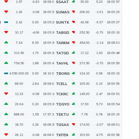
SSAAT
1,57
-0,63
18:08:01
39,00
5,23
18:09:57
SUMAS
1,26
-3,08
18:09:52
296,00
-1,91
18:09:29
M
SUNTK
2,42
0,00
18:05:28
42,08
-9,97
18:09:37
TABGD
10,17
-4,06
18:05:30
252,50
-0,79
18:09:10
TARKM
7,34
6,53
18:09:30
454,00
-1,14
18:08:01
TATGD
312,50
1,79
18:09:30
17,22
1,00
18:09:48
TAVHL
754,50
1,68
18:09:43
273,50
-3,70
18:09:50
TBORG
4.950.000,00
0,00
18:10:01
134,10
0,98
18:09:10
TCELL
68,90
2,84
18:08:01
105,30
0,19
18:09:59
TCKRC
12,33
-0,08
18:09:10
145,00
2,47
18:09:51
TDGYO
20,04
0,20
18:05:30
17,90
5,73
18:09:54
TEKTU
688,00
1,55
17:57:32
7,78
0,78
18:09:19
TGSAS
18,70
3,26
18:08:38
174,90
-2,07
18:08:01
TKFEN
26,12
-0,08
18:08:01
193,90
4,75
18:09:56