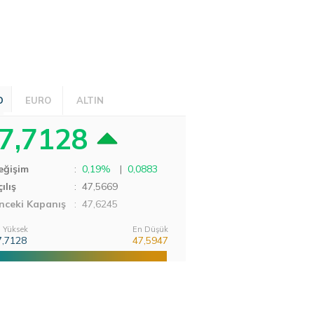
D
EURO
ALTIN
7,7128
eğişim
:
0,19%
|
0,0883
ılış
:
47,5669
nceki Kapanış
: 47,6245
 Yüksek
En Düşük
7,7128
47,5947