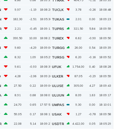
L
TTRAK
8,86
0,68
18:09:33
404,75
-1,52
18:09:39
N
TUCLK
9,97
-1,19
18:08:28
3,78
-0,26
18:08:48
N
TUKAS
182,30
-2,51
18:05:30
2,01
0,00
18:09:23
R
TUPRS
2,21
-0,45
18:09:14
321,50
5,84
18:09:59
TUREX
390,50
10,00
18:08:23
6,62
-0,90
18:09:50
N
TURGG
9,60
-4,29
18:09:06
26,00
0,54
18:09:39
TURSG
8,32
1,09
18:05:29
6,20
-0,16
18:09:52
UFUK
9,61
-0,93
18:08:39
1.754,00
0,40
18:08:28
O
ULKER
4,28
-2,06
18:09:26
87,05
-0,29
18:09:59
N
ULUSE
27,50
0,22
18:09:00
305,00
4,27
18:09:43
A
ULUUN
8,91
0,68
18:08:02
8,09
1,63
18:09:17
UMPAS
24,70
0,65
17:57:53
9,30
0,00
18:10:01
V
USAK
59,05
0,17
18:08:13
1,27
-0,78
18:09:58
R
USDTR
22,08
5,14
18:09:27
4.422,00
0,05
18:05:29