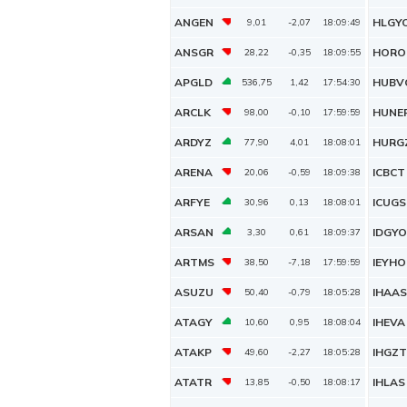
ANGEN
HLGY
9,01
-2,07
18:09:49
ANSGR
HORO
28,22
-0,35
18:09:55
APGLD
HUBV
536,75
1,42
17:54:30
ARCLK
HUNE
98,00
-0,10
17:59:59
ARDYZ
HURG
77,90
4,01
18:08:01
ARENA
ICBCT
20,06
-0,59
18:09:38
ARFYE
ICUGS
30,96
0,13
18:08:01
ARSAN
IDGYO
3,30
0,61
18:09:37
ARTMS
IEYHO
38,50
-7,18
17:59:59
ASUZU
IHAAS
50,40
-0,79
18:05:28
ATAGY
IHEVA
10,60
0,95
18:08:04
ATAKP
IHGZT
49,60
-2,27
18:05:28
ATATR
IHLAS
13,85
-0,50
18:08:17