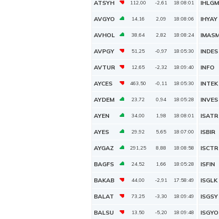
ATSYH
IHLGM
112,00
-2,61
18:08:01
AVGYO
IHYAY
14,16
2,09
18:08:06
AVHOL
IMAS
38,64
2,82
18:08:24
AVPGY
INDES
51,25
-0,97
18:05:30
AVTUR
INFO
12,65
-2,32
18:09:40
AYCES
INTEK
463,50
-0,11
18:05:30
AYDEM
INVES
23,72
0,94
18:05:28
AYEN
ISATR
34,00
1,98
18:08:01
AYES
ISBIR
29,92
5,65
18:07:00
AYGAZ
ISCTR
291,25
8,88
18:08:58
BAGFS
ISFIN
24,52
1,66
18:05:28
BAKAB
ISGLK
44,00
-2,91
17:58:49
BALAT
ISGSY
73,25
-3,30
18:09:49
BALSU
ISGYO
13,50
-5,20
18:09:48