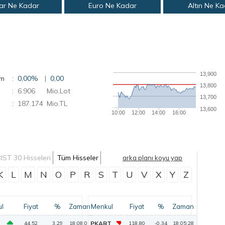
ar Ne Kadar
Euro Ne Kadar
Altın Ne K
13,900
im
:
0,00%
|
0,00
13,800
: 6.906
Mio.Lot
13,700
: 187.174
Mio.TL
13,600
10:00
12:00
14:00
16:00
IST 30 Hisseleri
Tüm Hisseler
arka planı koyu yap
K
L
M
N
O
P
R
S
T
U
V
X
Y
Z
l
Fiyat
%
Zaman
Menkul
Fiyat
%
Zaman
PKART
44,52
3,29
18:08:01
118,80
-0,34
18:05:28