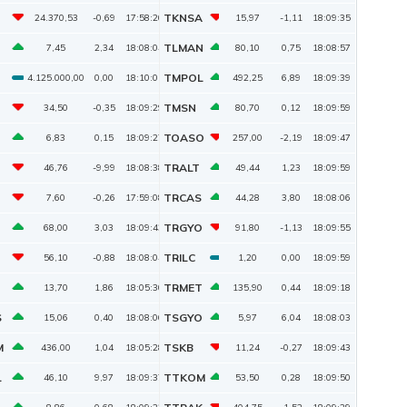
TKNSA
24.370,53
-0,69
17:58:20
15,97
-1,11
18:09:35
TLMAN
7,45
2,34
18:08:04
80,10
0,75
18:08:57
TMPOL
4.125.000,00
0,00
18:10:01
492,25
6,89
18:09:39
TMSN
34,50
-0,35
18:09:29
80,70
0,12
18:09:59
TOASO
6,83
0,15
18:09:27
257,00
-2,19
18:09:47
TRALT
46,76
-9,99
18:08:38
49,44
1,23
18:09:59
TRCAS
7,60
-0,26
17:59:08
44,28
3,80
18:08:06
TRGYO
68,00
3,03
18:09:43
91,80
-1,13
18:09:55
TRILC
56,10
-0,88
18:08:04
1,20
0,00
18:09:59
TRMET
13,70
1,86
18:05:30
135,90
0,44
18:09:18
S
TSGYO
15,06
0,40
18:08:06
5,97
6,04
18:08:03
M
TSKB
436,00
1,04
18:05:28
11,24
-0,27
18:09:43
L
TTKOM
46,10
9,97
18:09:37
53,50
0,28
18:09:50