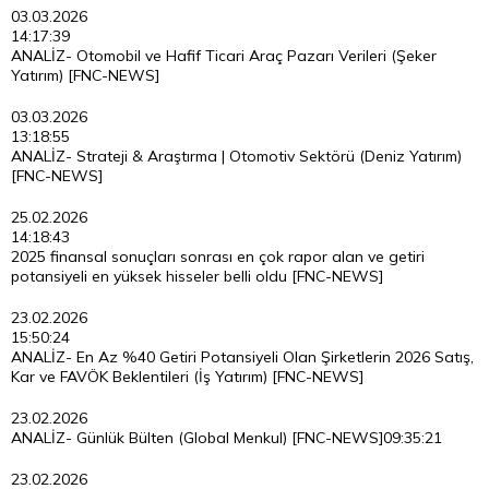
03.03.2026
14:17:39
ANALİZ- Otomobil ve Hafif Ticari Araç Pazarı Verileri (Şeker
Yatırım) [FNC-NEWS]
03.03.2026
13:18:55
ANALİZ- Strateji & Araştırma | Otomotiv Sektörü (Deniz Yatırım)
[FNC-NEWS]
25.02.2026
14:18:43
2025 finansal sonuçları sonrası en çok rapor alan ve getiri
potansiyeli en yüksek hisseler belli oldu [FNC-NEWS]
23.02.2026
15:50:24
ANALİZ- En Az %40 Getiri Potansiyeli Olan Şirketlerin 2026 Satış,
Kar ve FAVÖK Beklentileri (İş Yatırım) [FNC-NEWS]
23.02.2026
ANALİZ- Günlük Bülten (Global Menkul) [FNC-NEWS]
09:35:21
23.02.2026