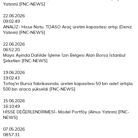
Yatırım) [FNC-NEWS]
22.06.2026
09:02:49
ANALİZ- Hisse Notu: TOASO Araç üretim kapasitesi artışı (Deniz
Yatırım) [FNC-NEWS]
22.06.2026
06:52:20
Mayıs Ayında Dahilde İşleme İzin Belgesi Alan Borsa İstanbul
Şirketleri [FNC-NEWS]
19.06.2026
19:02:43
Tofaş'ın Bursa fabrikasında, üretim kapasitesi 50 bin adet artışla,
500 bin araca yükseldi [FNC-NEWS]
15.06.2026
16:10:49
HİSSE DEĞERLENDİRMESİ- Model Portföy (Alnus Yatırım) [FNC-
NEWS]
07.05.2026
08:57:31