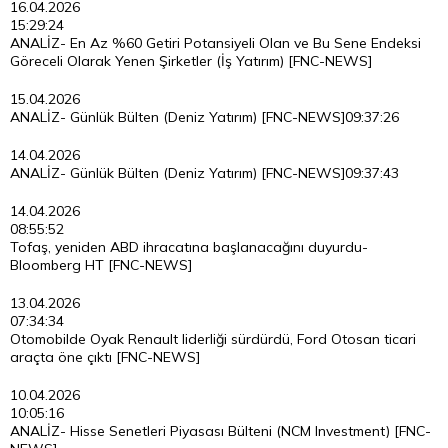
16.04.2026
15:29:24
ANALİZ- En Az %60 Getiri Potansiyeli Olan ve Bu Sene Endeksi
Göreceli Olarak Yenen Şirketler (İş Yatırım) [FNC-NEWS]
15.04.2026
ANALİZ- Günlük Bülten (Deniz Yatırım) [FNC-NEWS]
09:37:26
14.04.2026
ANALİZ- Günlük Bülten (Deniz Yatırım) [FNC-NEWS]
09:37:43
14.04.2026
08:55:52
Tofaş, yeniden ABD ihracatına başlanacağını duyurdu-
Bloomberg HT [FNC-NEWS]
13.04.2026
07:34:34
Otomobilde Oyak Renault liderliği sürdürdü, Ford Otosan ticari
araçta öne çıktı [FNC-NEWS]
10.04.2026
10:05:16
ANALİZ- Hisse Senetleri Piyasası Bülteni (NCM Investment) [FNC-