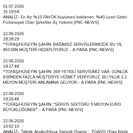
01.07.2026
15:19:58
ANALİZ- En Az %10 FAVÖK büyümesi beklenen, %40 üzeri Getiri
Potansiyeli Olan Şirketler (İş Yatırım) [FNC-NEWS]
22.06.2026
18:28:29
*TOFAŞ/HÜSEYİN ŞAHİN: BAĞIMSIZ SERVİSLERİMİZDE BU YIL
450 BİN MÜŞTERİ HEDEFLİYORUZ - A PARA [FNC-NEWS]
22.06.2026
18:27:48
*TOFAŞ/HÜSEYİN ŞAHİN: 369 YETKİLİ SERVİSİMİZ VAR, GÜNLÜK
8 BİNDEN FAZLA MÜŞTERİYE HİZMET VERİYORUZ, BU YILLIK 2,2
MİLYON MÜŞTERİ ANLAMINA GELİYOR - A PARA [FNC-NEWS]
22.06.2026
18:26:48
*TOFAŞ/HÜSEYİN ŞAHİN: "SERVİS SEKTÖRÜ 9 MİLYON EURO
BÜYÜKLÜĞÜNDE" - A PARA [FNC-NEWS]
22.06.2026
10:02:10
ANALİZ- Teknik Analiz/Hisse Senedi Önerisi - TOASO (Yapı Kredi