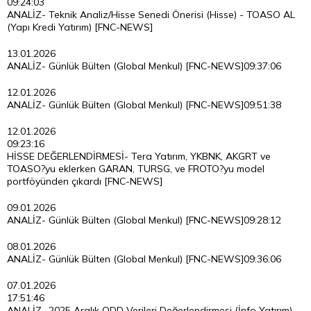
09:24:03
ANALİZ- Teknik Analiz/Hisse Senedi Önerisi (Hisse) - TOASO AL
(Yapı Kredi Yatırım) [FNC-NEWS]
13.01.2026
ANALİZ- Günlük Bülten (Global Menkul) [FNC-NEWS]
09:37:06
12.01.2026
ANALİZ- Günlük Bülten (Global Menkul) [FNC-NEWS]
09:51:38
12.01.2026
09:23:16
HİSSE DEĞERLENDİRMESİ- Tera Yatırım, YKBNK, AKGRT ve
TOASO?yu eklerken GARAN, TURSG, ve FROTO?yu model
portföyünden çıkardı [FNC-NEWS]
09.01.2026
ANALİZ- Günlük Bülten (Global Menkul) [FNC-NEWS]
09:28:12
08.01.2026
ANALİZ- Günlük Bülten (Global Menkul) [FNC-NEWS]
09:36:06
07.01.2026
17:51:46
ANALİZ- 2025 Aralık ODD Verileri Değerlendirmesi (İnfo Yatırım)