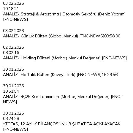
03.02.2026
10:18:21
ANALİZ- Strateji & Araştırma | Otomotiv Sektörü (Deniz Yatırım)
[FNC-NEWS]
03.02.2026
ANALİZ- Günlük Bülten (Global Menkul) [FNC-NEWS]
09:58:00
02.02.2026
08:02:16
ANALİZ- Holding Bülteni (Marbaş Menkul Değerler) [FNC-NEWS]
30.01.2026
ANALİZ- Haftalık Bülten (Kuveyt Türk) [FNC-NEWS]
16:29:56
30.01.2026
10:51:54
ANALİZ- 4Ç25 Kâr Tahminleri (Marbaş Menkul Değerler) [FNC-
NEWS]
30.01.2026
08:24:28
*TOFAŞ, 12 AYLIK BİLANÇOSUNU 9 ŞUBAT'TA AÇIKLAYACAK
[FNC-NEWS]