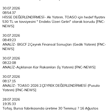
30.07.2026
08:54:37
HİSSE DEĞERLENDİRMESİ- Ak Yatırım, TOASO için hedef fiyatını
530 TL ve tavsiyesini " Endeks Üzeri Getiri" olarak korudu [FNC-
NEWS]
30.07.2026
08:49:23
ANALİZ- BIGCF 2.Çeyrek Finansal Sonuçları (Gedik Yatırım) [FNC-
NEWS]
30.07.2026
08:22:08
ANALİZ-Açıklanan Kar Rakamları (İş Yatırım) [FNC-NEWS]
30.07.2026
08:17:15
ANALİZ- TOASO 2026 2.ÇEYREK DEĞERLENDİRMESİ (Pusula
Yatırım) [FNC-NEWS]
28.07.2026
19:35:33
Tofaş, Bursa fabrikasında üretime 30 Temmuz ? 16 Ağustos