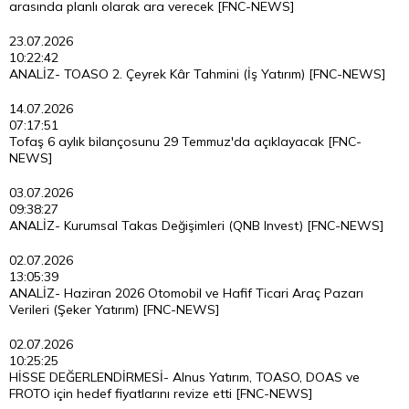
arasında planlı olarak ara verecek [FNC-NEWS]
23.07.2026
10:22:42
ANALİZ- TOASO 2. Çeyrek Kâr Tahmini (İş Yatırım) [FNC-NEWS]
14.07.2026
07:17:51
Tofaş 6 aylık bilançosunu 29 Temmuz'da açıklayacak [FNC-
NEWS]
03.07.2026
09:38:27
ANALİZ- Kurumsal Takas Değişimleri (QNB Invest) [FNC-NEWS]
02.07.2026
13:05:39
ANALİZ- Haziran 2026 Otomobil ve Hafif Ticari Araç Pazarı
Verileri (Şeker Yatırım) [FNC-NEWS]
02.07.2026
10:25:25
HİSSE DEĞERLENDİRMESİ- Alnus Yatırım, TOASO, DOAS ve
FROTO için hedef fiyatlarını revize etti [FNC-NEWS]