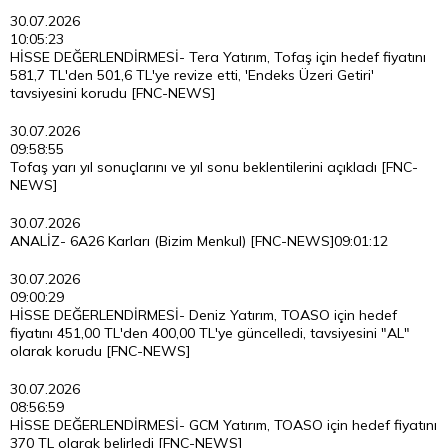
30.07.2026
10:05:23
HİSSE DEĞERLENDİRMESİ- Tera Yatırım, Tofaş için hedef fiyatını
581,7 TL'den 501,6 TL'ye revize etti, 'Endeks Üzeri Getiri'
tavsiyesini korudu [FNC-NEWS]
30.07.2026
09:58:55
Tofaş yarı yıl sonuçlarını ve yıl sonu beklentilerini açıkladı [FNC-
NEWS]
30.07.2026
ANALİZ- 6A26 Karları (Bizim Menkul) [FNC-NEWS]
09:01:12
30.07.2026
09:00:29
HİSSE DEĞERLENDİRMESİ- Deniz Yatırım, TOASO için hedef
fiyatını 451,00 TL'den 400,00 TL'ye güncelledi, tavsiyesini "AL"
olarak korudu [FNC-NEWS]
30.07.2026
08:56:59
HİSSE DEĞERLENDİRMESİ- GCM Yatırım, TOASO için hedef fiyatını
370 TL olarak belirledi [FNC-NEWS]