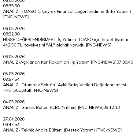
06.05.2026
08:35:50
ANALİZ- TOASO 1. Çeyrek Finansal Değenlendirme (İnfo Yatırım)
[FNC-NEWS]
06.05.2026
08:22:38
HİSSE DEĞERLENDİRMESİ- İş Yatırım, TOASO için hedef fiyatını
442,50 TL, tavsiyesini "AL" olarak korudu [FNC-NEWS]
06.05.2026
ANALİZ-Açıklanan Kar Rakamları (İş Yatırım [FNC-NEWS]
07:00:40
05.05.2026
09:57:54
ANALİZ- Otomotiv Sektörü Aylık Satış Verileri Değerlendirmesi
(PhillipCapital) [FNC-NEWS]
04.05.2026
ANALİZ- Günlük Bülten (ICBC Yatırım) [FNC-NEWS]
09:12:13
27.04.2026
08:47:54
ANALİZ- Teknik Analiz Bülteni (Destek Yatırım) [FNC-NEWS]