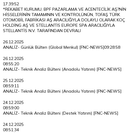
17:39:52
*REKABET KURUMU, BPF PAZARLAMA VE ACENTECİLİK AŞ?NİN
HİSSELERİNİN TAMAMININ VE KONTROLÜNÜN, TOFAŞ TÜRK
OTOMOBİL FABRİKASI AŞ ARACILIĞIYLA DOLAYLI OLARAK KOÇ
HOLDİNG AŞ VE STELLANTİS EUROPE SPA ARACILIĞIYLA
STELLANTİS N.V. TARAFINDAN DEVRALI
26.12.2025
ANALİZ- Günlük Bülten (Global Menkul) [FNC-NEWS]
09:28:58
26.12.2025
08:55:20
ANALİZ- Teknik Analiz Bülteni (Anadolu Yatırım) [FNC-NEWS]
25.12.2025
08:59:11
ANALİZ- Teknik Analiz Bülteni (Anadolu Yatırım) [FNC-NEWS]
24.12.2025
08:59:00
ANALİZ- Teknik Analiz Bülteni (Destek Yatırım) [FNC-NEWS]
24.12.2025
08:51:34