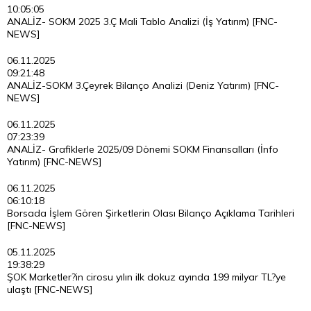
10:05:05
ANALİZ- SOKM 2025 3.Ç Mali Tablo Analizi (İş Yatırım) [FNC-
NEWS]
06.11.2025
09:21:48
ANALİZ-SOKM 3.Çeyrek Bilanço Analizi (Deniz Yatırım) [FNC-
NEWS]
06.11.2025
07:23:39
ANALİZ- Grafiklerle 2025/09 Dönemi SOKM Finansalları (İnfo
Yatırım) [FNC-NEWS]
06.11.2025
06:10:18
Borsada İşlem Gören Şirketlerin Olası Bilanço Açıklama Tarihleri
[FNC-NEWS]
05.11.2025
19:38:29
ŞOK Marketler?in cirosu yılın ilk dokuz ayında 199 milyar TL?ye
ulaştı [FNC-NEWS]