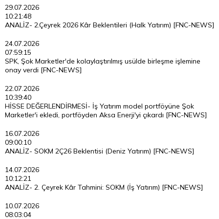
29.07.2026
10:21:48
ANALİZ- 2.Çeyrek 2026 Kâr Beklentileri (Halk Yatırım) [FNC-NEWS]
24.07.2026
07:59:15
SPK, Şok Marketler'de kolaylaştırılmış usülde birleşme işlemine
onay verdi [FNC-NEWS]
22.07.2026
10:39:40
HİSSE DEĞERLENDİRMESİ- İş Yatırım model portföyüne Şok
Marketler'i ekledi, portföyden Aksa Enerji'yi çıkardı [FNC-NEWS]
16.07.2026
09:00:10
ANALİZ- SOKM 2Ç26 Beklentisi (Deniz Yatırım) [FNC-NEWS]
14.07.2026
10:12:21
ANALİZ- 2. Çeyrek Kâr Tahmini: SOKM (İş Yatırım) [FNC-NEWS]
10.07.2026
08:03:04