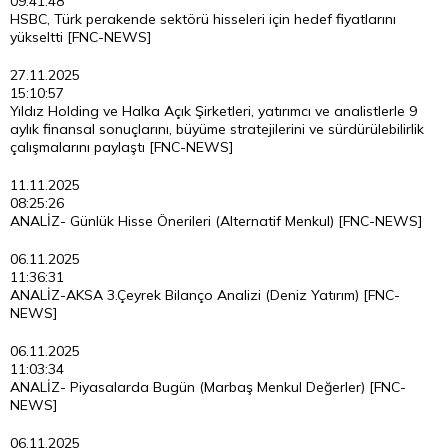
09:41:48
HSBC, Türk perakende sektörü hisseleri için hedef fiyatlarını
yükseltti [FNC-NEWS]
27.11.2025
15:10:57
Yıldız Holding ve Halka Açık Şirketleri, yatırımcı ve analistlerle 9
aylık finansal sonuçlarını, büyüme stratejilerini ve sürdürülebilirlik
çalışmalarını paylaştı [FNC-NEWS]
11.11.2025
08:25:26
ANALİZ- Günlük Hisse Önerileri (Alternatif Menkul) [FNC-NEWS]
06.11.2025
11:36:31
ANALİZ-AKSA 3.Çeyrek Bilanço Analizi (Deniz Yatırım) [FNC-
NEWS]
06.11.2025
11:03:34
ANALİZ- Piyasalarda Bugün (Marbaş Menkul Değerler) [FNC-
NEWS]
06.11.2025