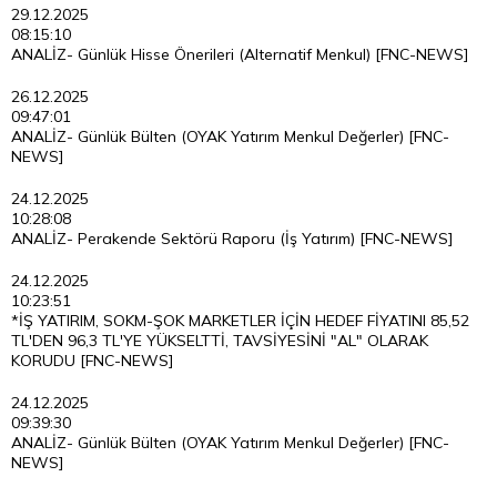
29.12.2025
08:15:10
ANALİZ- Günlük Hisse Önerileri (Alternatif Menkul) [FNC-NEWS]
26.12.2025
09:47:01
ANALİZ- Günlük Bülten (OYAK Yatırım Menkul Değerler) [FNC-
NEWS]
24.12.2025
10:28:08
ANALİZ- Perakende Sektörü Raporu (İş Yatırım) [FNC-NEWS]
24.12.2025
10:23:51
*İŞ YATIRIM, SOKM-ŞOK MARKETLER İÇİN HEDEF FİYATINI 85,52
TL'DEN 96,3 TL'YE YÜKSELTTİ, TAVSİYESİNİ "AL" OLARAK
KORUDU [FNC-NEWS]
24.12.2025
09:39:30
ANALİZ- Günlük Bülten (OYAK Yatırım Menkul Değerler) [FNC-
NEWS]