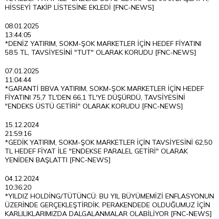
HİSSEYİ TAKİP LİSTESİNE EKLEDİ [FNC-NEWS]
08.01.2025
13:44:05
*DENİZ YATIRIM, SOKM-ŞOK MARKETLER İÇİN HEDEF FİYATINI
58.5 TL, TAVSİYESİNİ "TUT" OLARAK KORUDU [FNC-NEWS]
07.01.2025
11:04:44
*GARANTİ BBVA YATIRIM, SOKM-ŞOK MARKETLER İÇİN HEDEF
FİYATINI 75,7 TL'DEN 66,1 TL'YE DÜŞÜRDÜ, TAVSİYESİNİ
"ENDEKS ÜSTÜ GETİRİ" OLARAK KORUDU [FNC-NEWS]
15.12.2024
21:59:16
*GEDİK YATIRIM, SOKM-ŞOK MARKETLER İÇİN TAVSİYESİNİ 62,50
TL HEDEF FİYAT İLE "ENDEKSE PARALEL GETİRİ" OLARAK
YENİDEN BAŞLATTI [FNC-NEWS]
04.12.2024
10:36:20
*YILDIZ HOLDİNG/TÜTÜNCÜ: BU YIL BÜYÜMEMİZİ ENFLASYONUN
ÜZERİNDE GERÇEKLEŞTİRDİK. PERAKENDEDE OLDUĞUMUZ İÇİN
KARLILIKLARIMIZDA DALGALANMALAR OLABİLİYOR [FNC-NEWS]