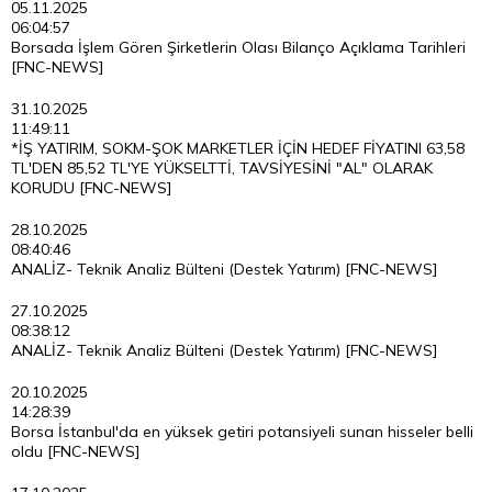
05.11.2025
06:04:57
Borsada İşlem Gören Şirketlerin Olası Bilanço Açıklama Tarihleri
[FNC-NEWS]
31.10.2025
11:49:11
*İŞ YATIRIM, SOKM-ŞOK MARKETLER İÇİN HEDEF FİYATINI 63,58
TL'DEN 85,52 TL'YE YÜKSELTTİ, TAVSİYESİNİ "AL" OLARAK
KORUDU [FNC-NEWS]
28.10.2025
08:40:46
ANALİZ- Teknik Analiz Bülteni (Destek Yatırım) [FNC-NEWS]
27.10.2025
08:38:12
ANALİZ- Teknik Analiz Bülteni (Destek Yatırım) [FNC-NEWS]
20.10.2025
14:28:39
Borsa İstanbul'da en yüksek getiri potansiyeli sunan hisseler belli
oldu [FNC-NEWS]