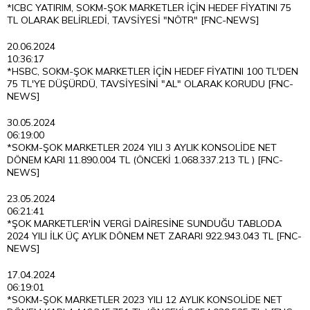
*ICBC YATIRIM, SOKM-ŞOK MARKETLER İÇİN HEDEF FİYATINI 75
TL OLARAK BELİRLEDİ, TAVSİYESİ "NÖTR" [FNC-NEWS]
20.06.2024
10:36:17
*HSBC, SOKM-ŞOK MARKETLER İÇİN HEDEF FİYATINI 100 TL'DEN
75 TL'YE DÜŞÜRDÜ, TAVSİYESİNİ "AL" OLARAK KORUDU [FNC-
NEWS]
30.05.2024
06:19:00
*SOKM-ŞOK MARKETLER 2024 YILI 3 AYLIK KONSOLİDE NET
DÖNEM KARI 11.890.004 TL (ÖNCEKİ 1.068.337.213 TL ) [FNC-
NEWS]
23.05.2024
06:21:41
*ŞOK MARKETLER'İN VERGİ DAİRESİNE SUNDUĞU TABLODA
2024 YILI İLK ÜÇ AYLIK DÖNEM NET ZARARI 922.943.043 TL [FNC-
NEWS]
17.04.2024
06:19:01
*SOKM-ŞOK MARKETLER 2023 YILI 12 AYLIK KONSOLİDE NET