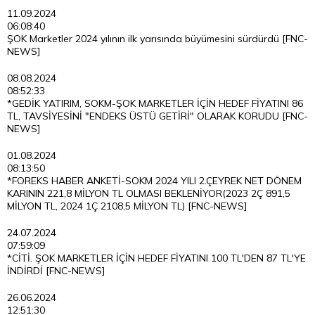
11.09.2024
06:08:40
ŞOK Marketler 2024 yılının ilk yarısında büyümesini sürdürdü [FNC-
NEWS]
08.08.2024
08:52:33
*GEDİK YATIRIM, SOKM-ŞOK MARKETLER İÇİN HEDEF FİYATINI 86
TL, TAVSİYESİNİ "ENDEKS ÜSTÜ GETİRİ" OLARAK KORUDU [FNC-
NEWS]
01.08.2024
08:13:50
*FOREKS HABER ANKETİ-SOKM 2024 YILI 2.ÇEYREK NET DÖNEM
KARININ 221,8 MİLYON TL OLMASI BEKLENİYOR(2023 2Ç 891,5
MİLYON TL, 2024 1Ç 2108,5 MİLYON TL) [FNC-NEWS]
24.07.2024
07:59:09
*CİTİ. ŞOK MARKETLER İÇİN HEDEF FİYATINI 100 TL'DEN 87 TL'YE
İNDİRDİ [FNC-NEWS]
26.06.2024
12:51:30