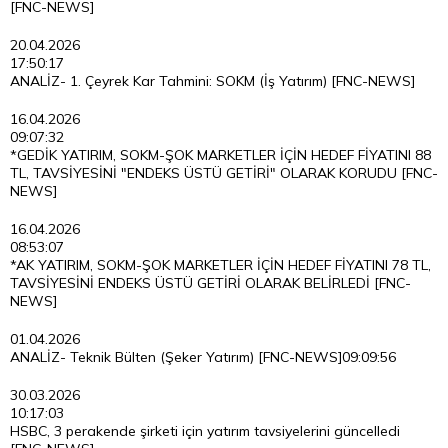
[FNC-NEWS]
20.04.2026
17:50:17
ANALİZ- 1. Çeyrek Kar Tahmini: SOKM (İş Yatırım) [FNC-NEWS]
16.04.2026
09:07:32
*GEDİK YATIRIM, SOKM-ŞOK MARKETLER İÇİN HEDEF FİYATINI 88
TL, TAVSİYESİNİ "ENDEKS ÜSTÜ GETİRİ" OLARAK KORUDU [FNC-
NEWS]
16.04.2026
08:53:07
*AK YATIRIM, SOKM-ŞOK MARKETLER İÇİN HEDEF FİYATINI 78 TL,
TAVSİYESİNİ ENDEKS ÜSTÜ GETİRİ OLARAK BELİRLEDİ [FNC-
NEWS]
01.04.2026
ANALİZ- Teknik Bülten (Şeker Yatırım) [FNC-NEWS]
09:09:56
30.03.2026
10:17:03
HSBC, 3 perakende şirketi için yatırım tavsiyelerini güncelledi