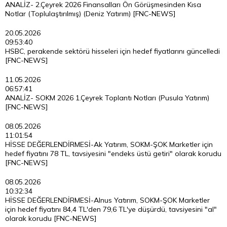
ANALİZ- 2.Çeyrek 2026 Finansalları Ön Görüşmesinden Kısa
Notlar (Toplulaştırılmış) (Deniz Yatırım) [FNC-NEWS]
20.05.2026
09:53:40
HSBC, perakende sektörü hisseleri için hedef fiyatlarını güncelledi
[FNC-NEWS]
11.05.2026
06:57:41
ANALİZ- SOKM 2026 1.Çeyrek Toplantı Notları (Pusula Yatırım)
[FNC-NEWS]
08.05.2026
11:01:54
HİSSE DEĞERLENDİRMESİ-Ak Yatırım, SOKM-ŞOK Marketler için
hedef fiyatını 78 TL, tavsiyesini "endeks üstü getiri" olarak korudu
[FNC-NEWS]
08.05.2026
10:32:34
HİSSE DEĞERLENDİRMESİ-Alnus Yatırım, SOKM-ŞOK Marketler
için hedef fiyatını 84,4 TL'den 79,6 TL'ye düşürdü, tavsiyesini "al"
olarak korudu [FNC-NEWS]