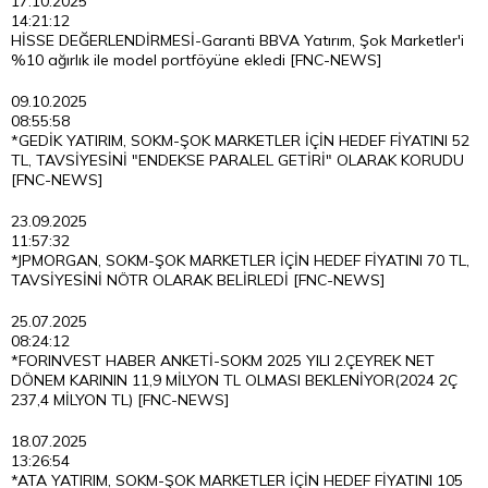
17.10.2025
14:21:12
HİSSE DEĞERLENDİRMESİ-Garanti BBVA Yatırım, Şok Marketler'i
%10 ağırlık ile model portföyüne ekledi [FNC-NEWS]
09.10.2025
08:55:58
*GEDİK YATIRIM, SOKM-ŞOK MARKETLER İÇİN HEDEF FİYATINI 52
TL, TAVSİYESİNİ "ENDEKSE PARALEL GETİRİ" OLARAK KORUDU
[FNC-NEWS]
23.09.2025
11:57:32
*JPMORGAN, SOKM-ŞOK MARKETLER İÇİN HEDEF FİYATINI 70 TL,
TAVSİYESİNİ NÖTR OLARAK BELİRLEDİ [FNC-NEWS]
25.07.2025
08:24:12
*FORINVEST HABER ANKETİ-SOKM 2025 YILI 2.ÇEYREK NET
DÖNEM KARININ 11,9 MİLYON TL OLMASI BEKLENİYOR(2024 2Ç
237,4 MİLYON TL) [FNC-NEWS]
18.07.2025
13:26:54
*ATA YATIRIM, SOKM-ŞOK MARKETLER İÇİN HEDEF FİYATINI 105