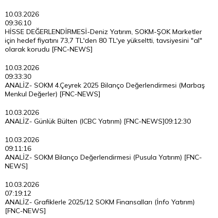
10.03.2026
09:36:10
HİSSE DEĞERLENDİRMESİ-Deniz Yatırım, SOKM-ŞOK Marketler
için hedef fiyatını 73,7 TL'den 80 TL'ye yükseltti, tavsiyesini "al"
olarak korudu [FNC-NEWS]
10.03.2026
09:33:30
ANALİZ- SOKM 4.Çeyrek 2025 Bilanço Değerlendirmesi (Marbaş
Menkul Değerler) [FNC-NEWS]
10.03.2026
ANALİZ- Günlük Bülten (ICBC Yatırım) [FNC-NEWS]
09:12:30
10.03.2026
09:11:16
ANALİZ- SOKM Bilanço Değerlendirmesi (Pusula Yatırım) [FNC-
NEWS]
10.03.2026
07:19:12
ANALİZ- Grafiklerle 2025/12 SOKM Finansalları (İnfo Yatırım)
[FNC-NEWS]