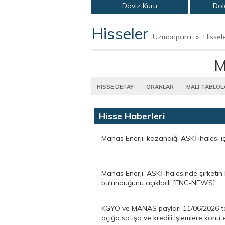
Döviz Kuru
Dol
Hisseler
Uzmanpara
»
Hissel
M
HİSSE DETAY
ORANLAR
MALİ TABLOL
Hisse Haberleri
Manas Enerji, kazandığı ASKİ ihalesi 
Manas Enerji, ASKİ ihalesinde şirketin ba
bulunduğunu açıkladı [FNC-NEWS]
KGYO ve MANAS payları 11/06/2026 tar
açığa satışa ve kredili işlemlere ko