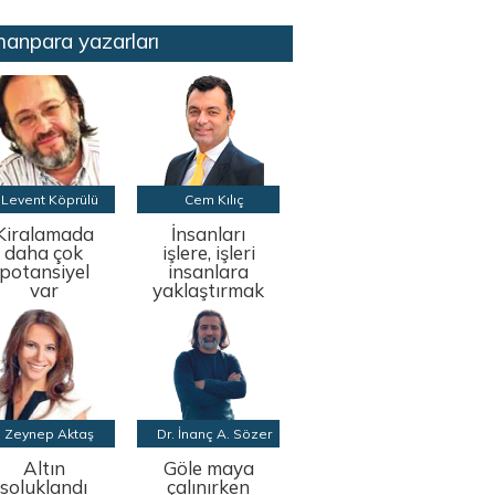
anpara yazarları
Levent Köprülü
Cem Kılıç
Kiralamada
İnsanları
daha çok
işlere, işleri
potansiyel
insanlara
var
yaklaştırmak
Zeynep Aktaş
Dr. İnanç A. Sözer
Altın
Göle maya
soluklandı
çalınırken