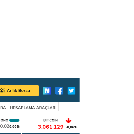
ARA
HESAPLAMA ARAÇLARI
BONO
BITCOIN
0,02
3.061.129
0,00%
-0,86%