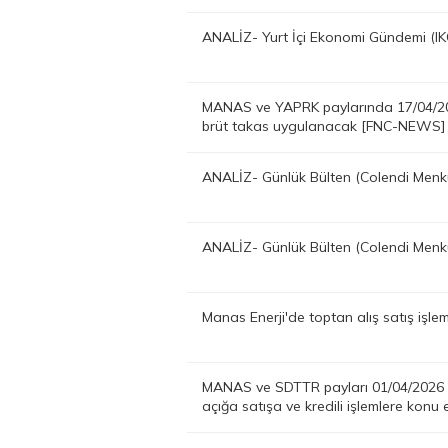
ANALİZ- Yurt İçi Ekonomi Gündemi (
MANAS ve YAPRK paylarında 17/04/202
brüt takas uygulanacak [FNC-NEWS]
ANALİZ- Günlük Bülten (Colendi Men
ANALİZ- Günlük Bülten (Colendi Men
Manas Enerji'de toptan alış satış işle
MANAS ve SDTTR payları 01/04/2026 ta
açığa satışa ve kredili işlemlere ko