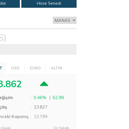
adar
Hisse Senedi
S)
T
USD
EURO
ALTIN
3.862
eğişim
:
0,46%
|
62,98
ılış
:
13.827
nceki Kapanış
: 13.799
 Düşük
En Yüksek