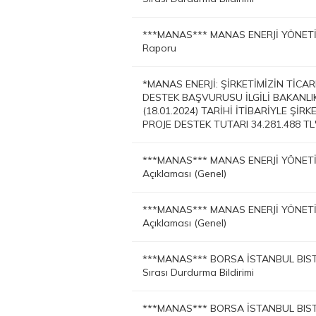
***MANAS*** MANAS ENERJİ YÖNETİM
Raporu
*MANAS ENERJİ: ŞİRKETİMİZİN TİC
DESTEK BAŞVURUSU İLGİLİ BAKANL
(18.01.2024) TARİHİ İTİBARİYLE ŞİR
PROJE DESTEK TUTARI 34.281.488 TL'
***MANAS*** MANAS ENERJİ YÖNETİM
Açıklaması (Genel)
***MANAS*** MANAS ENERJİ YÖNETİM
Açıklaması (Genel)
***MANAS*** BORSA İSTANBUL BIST
Sırası Durdurma Bildirimi
***MANAS*** BORSA İSTANBUL BIST