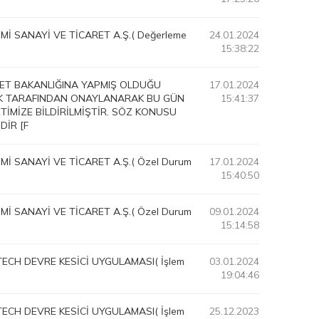
İ SANAYİ VE TİCARET A.Ş.( Değerleme
24.01.2024
15:38:22
ARET BAKANLIĞINA YAPMIŞ OLDUĞU
17.01.2024
IK TARAFINDAN ONAYLANARAK BU GÜN
15:41:37
KETİMİZE BİLDİRİLMİŞTİR. SÖZ KONUSU
DİR [F
İ SANAYİ VE TİCARET A.Ş.( Özel Durum
17.01.2024
15:40:50
İ SANAYİ VE TİCARET A.Ş.( Özel Durum
09.01.2024
15:14:58
ECH DEVRE KESİCİ UYGULAMASI( İşlem
03.01.2024
19:04:46
ECH DEVRE KESİCİ UYGULAMASI( İşlem
25.12.2023