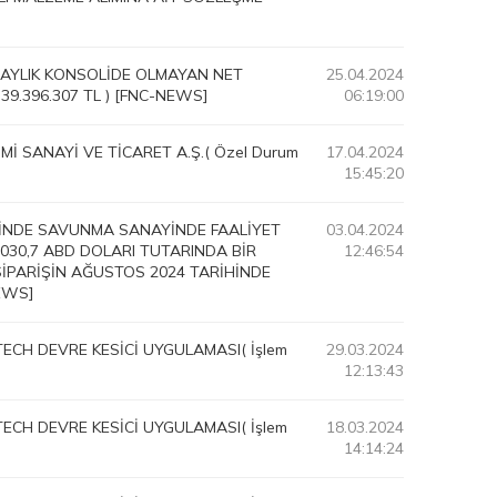
2 AYLIK KONSOLİDE OLMAYAN NET
25.04.2024
39.396.307 TL ) [FNC-NEWS]
06:19:00
İ SANAYİ VE TİCARET A.Ş.( Özel Durum
17.04.2024
15:45:20
İÇİNDE SAVUNMA SANAYİNDE FAALİYET
03.04.2024
030,7 ABD DOLARI TUTARINDA BİR
12:46:54
SİPARİŞİN AĞUSTOS 2024 TARİHİNDE
EWS]
ECH DEVRE KESİCİ UYGULAMASI( İşlem
29.03.2024
12:13:43
ECH DEVRE KESİCİ UYGULAMASI( İşlem
18.03.2024
14:14:24