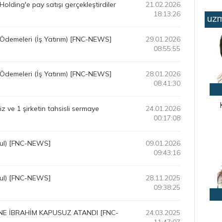
Holding'e pay satışı gerçekleştirdiler
21.02.2026
18:13:26
uzm
Ödemeleri (İş Yatırım) [FNC-NEWS]
29.01.2026
08:55:55
Ödemeleri (İş Yatırım) [FNC-NEWS]
28.01.2026
08:41:30
siz ve 1 şirketin tahsisli sermaye
24.01.2026
00:17:08
kul) [FNC-NEWS]
09.01.2026
09:43:16
kul) [FNC-NEWS]
28.11.2025
09:38:25
E İBRAHİM KAPUSUZ ATANDI [FNC-
24.03.2025