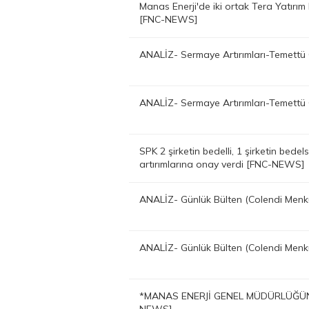
Manas Enerji'de iki ortak Tera Yatırım 
[FNC-NEWS]
ANALİZ- Sermaye Artırımları-Temettü 
ANALİZ- Sermaye Artırımları-Temettü 
SPK 2 şirketin bedelli, 1 şirketin bedel
artırımlarına onay verdi [FNC-NEWS]
ANALİZ- Günlük Bülten (Colendi Men
ANALİZ- Günlük Bülten (Colendi Men
*MANAS ENERJİ GENEL MÜDÜRLÜĞÜN