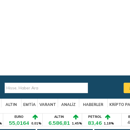
ALTIN
EMTİA
VARANT
ANALİZ
HABERLER
KRİPTO P
EURO
ALTIN
PETROL
55,0164
6.586,81
83,46
4
%
0,01%
1,45%
1,18%