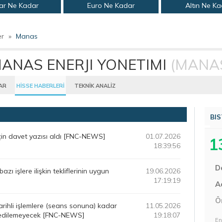
ar Ne Kadar
Euro Ne Kadar
Altın Ne K
er
»
Manas
ANAS ENERJI YONETIMI
(MANA
AR
HİSSE HABERLERİ
TEKNİK ANALİZ
BIS
için davet yazısı aldı [FNC-NEWS]
01.07.2026
1
18:39:56
D
zı işlere ilişkin tekliflerinin uygun
19.06.2026
17:19:19
Aç
Ö
ihli işlemlere (seans sonuna) kadar
11.05.2026
nu edilemeyecek [FNC-NEWS]
19:18:07
En