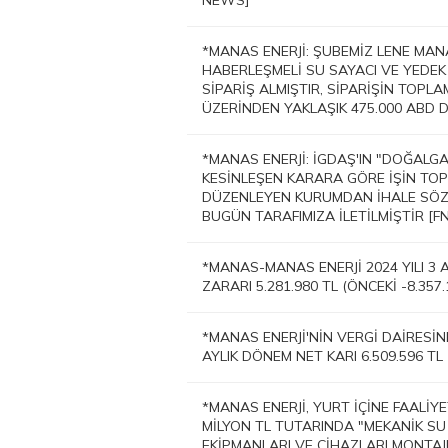
NEWS]
*MANAS ENERJİ: ŞUBEMİZ LENE MA
HABERLEŞMELİ SU SAYACI VE YEDEK
SİPARİŞ ALMIŞTIR, SİPARİŞİN TOP
ÜZERİNDEN YAKLAŞIK 475.000 ABD 
*MANAS ENERJİ: İGDAŞ'IN "DOĞALGAZ
KESİNLEŞEN KARARA GÖRE İŞİN TOPLA
DÜZENLEYEN KURUMDAN İHALE SÖZLE
BUGÜN TARAFIMIZA İLETİLMİŞTİR [
*MANAS-MANAS ENERJİ 2024 YILI 3
ZARARI 5.281.980 TL (ÖNCEKİ -8.357
*MANAS ENERJİ'NİN VERGİ DAİRESİN
AYLIK DÖNEM NET KARI 6.509.596 T
*MANAS ENERJİ, YURT İÇİNE FAALİYE
MİLYON TL TUTARINDA "MEKANİK SU 
EKİPMANLARI VE CİHAZLARI MONTAJ