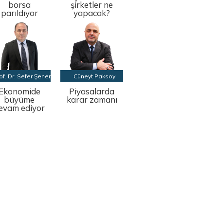
borsa
şirketler ne
parıldıyor
yapacak?
of. Dr. Sefer Şener
Cüneyt Paksoy
Ekonomide
Piyasalarda
büyüme
karar zamanı
evam ediyor