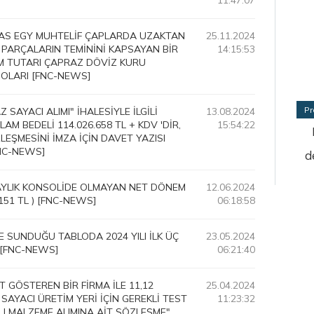
11:47:07
NAS EGY MUHTELİF ÇAPLARDA UZAKTAN
25.11.2024
 PARÇALARIN TEMİNİNİ KAPSAYAN BİR
14:15:53
LAM TUTARI ÇAPRAZ DÖVİZ KURU
DOLARI [FNC-NEWS]
Pr
 SAYACI ALIMI" İHALESİYLE İLGİLİ
13.08.2024
M BEDELİ 114.026.658 TL + KDV 'DİR,
15:54:22
ŞMESİNİ İMZA İÇİN DAVET YAZISI
FNC-NEWS]
d
 AYLIK KONSOLİDE OLMAYAN NET DÖNEM
12.06.2024
.151 TL ) [FNC-NEWS]
06:18:58
E SUNDUĞU TABLODA 2024 YILI İLK ÜÇ
23.05.2024
L [FNC-NEWS]
06:21:40
T GÖSTEREN BİR FİRMA İLE 11,12
25.04.2024
SAYACI ÜRETİM YERİ İÇİN GEREKLİ TEST
11:23:32
LI MALZEME ALIMINA AİT SÖZLEŞME"