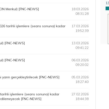
1
IKON Menkul) [FNC-NEWS]
18.03.2026
08:31:28
6 tarihli işlemlere (seans sonuna) kadar
17.03.2026
19:52:39
kul) [FNC-NEWS]
13.03.2026
09:41:22
kul) [FNC-NEWS]
06.03.2026
09:20:02
mi yarın gerçekleştirilecek [FNC-NEWS]
05.03.2026
18:27:40
rihli işlemlere (seans sonuna) kadar
27.02.2026
nu edilemeyecek [FNC-NEWS]
18:44:38