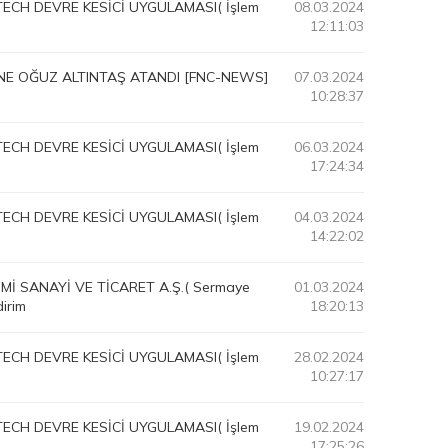
ECH DEVRE KESİCİ UYGULAMASI( İşlem
08.03.2024
12:11:03
E OĞUZ ALTINTAŞ ATANDI [FNC-NEWS]
07.03.2024
10:28:37
ECH DEVRE KESİCİ UYGULAMASI( İşlem
06.03.2024
17:24:34
ECH DEVRE KESİCİ UYGULAMASI( İşlem
04.03.2024
14:22:02
İ SANAYİ VE TİCARET A.Ş.( Sermaye
01.03.2024
dirim
18:20:13
ECH DEVRE KESİCİ UYGULAMASI( İşlem
28.02.2024
10:27:17
ECH DEVRE KESİCİ UYGULAMASI( İşlem
19.02.2024
17:25:26