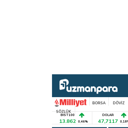
BORSA
DÖVİZ
SÖZLÜK
BIST100
DOLAR
13.862
47,7117
0,46%
0,18