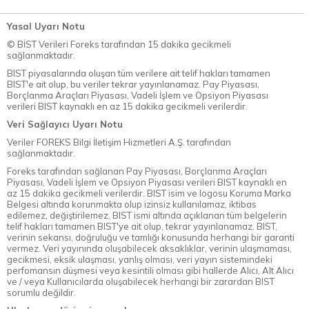
Yasal Uyarı Notu
© BİST Verileri Foreks tarafından 15 dakika gecikmeli
sağlanmaktadır.
BIST piyasalarında oluşan tüm verilere ait telif hakları tamamen
BIST'e ait olup, bu veriler tekrar yayınlanamaz. Pay Piyasası,
Borçlanma Araçları Piyasası, Vadeli İşlem ve Opsiyon Piyasası
verileri BIST kaynaklı en az 15 dakika gecikmeli verilerdir.
Veri Sağlayıcı Uyarı Notu
Veriler FOREKS Bilgi İletişim Hizmetleri A.Ş. tarafından
sağlanmaktadır.
Foreks tarafından sağlanan Pay Piyasası, Borçlanma Araçları
Piyasası, Vadeli İşlem ve Opsiyon Piyasası verileri BIST kaynaklı en
az 15 dakika gecikmeli verilerdir. BIST isim ve logosu Koruma Marka
Belgesi altında korunmakta olup izinsiz kullanılamaz, iktibas
edilemez, değiştirilemez. BIST ismi altında açıklanan tüm belgelerin
telif hakları tamamen BIST'ye ait olup, tekrar yayınlanamaz. BIST,
verinin sekansı, doğruluğu ve tamlığı konusunda herhangi bir garanti
vermez. Veri yayınında oluşabilecek aksaklıklar, verinin ulaşmaması,
gecikmesi, eksik ulaşması, yanlış olması, veri yayın sistemindeki
perfomansın düşmesi veya kesintili olması gibi hallerde Alıcı, Alt Alıcı
ve / veya Kullanıcılarda oluşabilecek herhangi bir zarardan BIST
sorumlu değildir.