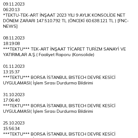
09.11.2023
06:20:13
*TEKTU-TEK-ART İNŞAAT 2023 YILI 9 AYLIK KONSOLİDE NET
DÖNEM ZARARI 147.510.792 TL (ÖNCEKİ 60.638.121 TL ) [FNC-
NEWS]
08.11.2023
18:19:08
***TEKTU*** TEK-ART İNŞAAT TİCARET TURİZM SANAYİ VE
YATIRIMLAR A.Ş.( Faaliyet Raporu (Konsolide)
01.11.2023
13:15:37
***TEKTU*** BORSA İSTANBUL BISTECH DEVRE KESİCİ
UYGULAMASI( İşlem Sırası Durdurma Bildirimi
31.10.2023
17:06:40
***TEKTU*** BORSA İSTANBUL BISTECH DEVRE KESİCİ
UYGULAMASI( İşlem Sırası Durdurma Bildirimi
25.10.2023
15:56:34
***TEKTU*** BORSA İSTANBUL BISTECH DEVRE KESİCİ