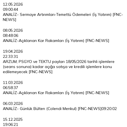
12.05.2026
09:00:44
ANALİZ- Sermaye Artırımları-Temettü Ödemeleri (İş Yatırım) [FNC-
NEWS]
08.05.2026
08:48:06
ANALİZ-Açıklanan Kar Rakamları (İş Yatırım) [FNC-NEWS]
19.04.2026
22:33:31
ARZUM, PSGYO ve TEKTU payları 18/05/2026 tarihli işlemlere
(seans sonuna) kadar açığa satışa ve kredili işlemlere konu
edilemeyecek [FNC-NEWS]
11.03.2026
06:58:37
ANALİZ-Açıklanan Kar Rakamları (İş Yatırım) [FNC-NEWS]
06.03.2026
ANALİZ- Günlük Bülten (Colendi Menkul) [FNC-NEWS]
09:20:02
15.12.2025
19:06:21