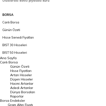
Uluslarası döviz piyasası kuru
BORSA
Canlı Borsa
Günün Özeti
Hisse Senedi Fiyatları
BIST 30 Hisseleri
BIST 50 Hisseleri
Ana Sayfa
BIST 100 Hisseleri
Canlı Borsa
Günün Özeti
En Çok Artan Hisseler
Hisse Fiyatları
Artan Hisseler
En Çok Düşen Hisseler
Düşen Hisseler
Hacmi Artanlar
Hacmi Artanlar
Adedi Artanlar
Geçmiş Kapanışlar
Dünya Borsaları
Raporlar
Dünya Borsaları
Borsa
Endeksler
Gram Altın Fiyatı
Raporlar