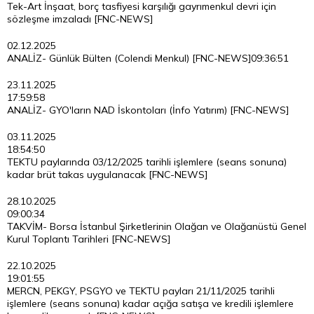
Tek-Art İnşaat, borç tasfiyesi karşılığı gayrımenkul devri için
sözleşme imzaladı [FNC-NEWS]
02.12.2025
ANALİZ- Günlük Bülten (Colendi Menkul) [FNC-NEWS]
09:36:51
23.11.2025
17:59:58
ANALİZ- GYO'ların NAD İskontoları (İnfo Yatırım) [FNC-NEWS]
03.11.2025
18:54:50
TEKTU paylarında 03/12/2025 tarihli işlemlere (seans sonuna)
kadar brüt takas uygulanacak [FNC-NEWS]
28.10.2025
09:00:34
TAKVİM- Borsa İstanbul Şirketlerinin Olağan ve Olağanüstü Genel
Kurul Toplantı Tarihleri [FNC-NEWS]
22.10.2025
19:01:55
MERCN, PEKGY, PSGYO ve TEKTU payları 21/11/2025 tarihli
işlemlere (seans sonuna) kadar açığa satışa ve kredili işlemlere