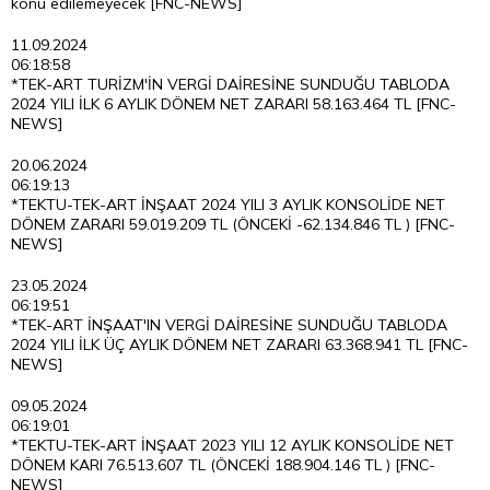
konu edilemeyecek [FNC-NEWS]
11.09.2024
06:18:58
*TEK-ART TURİZM'İN VERGİ DAİRESİNE SUNDUĞU TABLODA
2024 YILI İLK 6 AYLIK DÖNEM NET ZARARI 58.163.464 TL [FNC-
NEWS]
20.06.2024
06:19:13
*TEKTU-TEK-ART İNŞAAT 2024 YILI 3 AYLIK KONSOLİDE NET
DÖNEM ZARARI 59.019.209 TL (ÖNCEKİ -62.134.846 TL ) [FNC-
NEWS]
23.05.2024
06:19:51
*TEK-ART İNŞAAT'IN VERGİ DAİRESİNE SUNDUĞU TABLODA
2024 YILI İLK ÜÇ AYLIK DÖNEM NET ZARARI 63.368.941 TL [FNC-
NEWS]
09.05.2024
06:19:01
*TEKTU-TEK-ART İNŞAAT 2023 YILI 12 AYLIK KONSOLİDE NET
DÖNEM KARI 76.513.607 TL (ÖNCEKİ 188.904.146 TL ) [FNC-
NEWS]