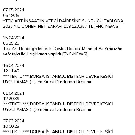
07.05.2024
06:19:39
*TEK-ART İNŞAAT'IN VERGİ DAİRESİNE SUNDUĞU TABLODA
2023 YILI DÖNEM NET ZARARI 119.123.357 TL [FNC-NEWS]
25.04.2024
06:25:29
Tek-Art Holding?den eski Devlet Bakanı Mehmet Ali Yılmaz?ın
vefatıyla ilgili açıklama yapıldı [FNC-NEWS]
16.04.2024
12:11:45
***TEKTU*** BORSA İSTANBUL BISTECH DEVRE KESİCİ
UYGULAMASI( İşlem Sırası Durdurma Bildirimi
01.04.2024
12:20:39
***TEKTU*** BORSA İSTANBUL BISTECH DEVRE KESİCİ
UYGULAMASI( İşlem Sırası Durdurma Bildirimi
27.03.2024
10:00:25
***TEKTU*** BORSA İSTANBUL BISTECH DEVRE KESİCİ