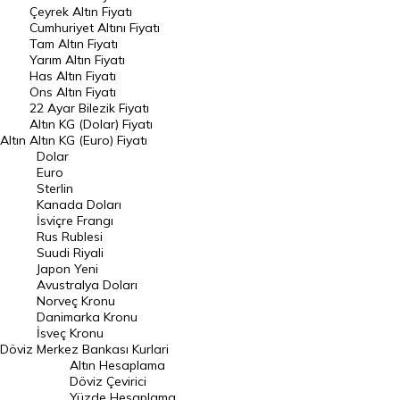
Çeyrek Altın Fiyatı
Endeksler
Cumhuriyet Altını Fiyatı
Tam Altın Fiyatı
Yarım Altın Fiyatı
DÖVİZ
Has Altın Fiyatı
Ons Altın Fiyatı
Döviz Kuru
22 Ayar Bilezik Fiyatı
Dolar Kuru
Altın KG (Dolar) Fiyatı
Altın
Altın KG (Euro) Fiyatı
Euro Kuru
Dolar
Euro
Pound Kuru
Sterlin
Kanada Doları
Frank Kuru
İsviçre Frangı
Riyal Kuru
Rus Rublesi
Suudi Riyali
Avustralya Doları
Japon Yeni
Avustralya Doları
Danimarka Kronu Kuru
Norveç Kronu
Danimarka Kronu
Kanada Doları Kuru
İsveç Kronu
Döviz
Merkez Bankası Kurlari
Norveç Kronu Kuru
Altın Hesaplama
İsveç Kronu Kuru
Döviz Çevirici
Yüzde Hesaplama