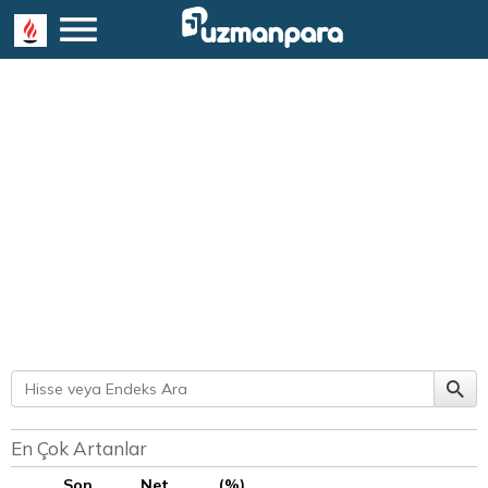
En Çok Artanlar
Son
Net
(%)