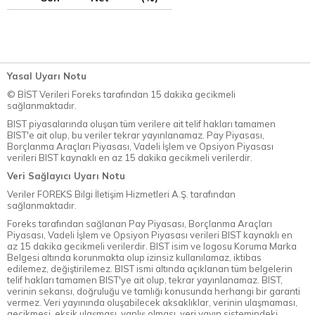
Yasal Uyarı Notu
© BİST Verileri Foreks tarafından 15 dakika gecikmeli
sağlanmaktadır.
BIST piyasalarında oluşan tüm verilere ait telif hakları tamamen
BIST'e ait olup, bu veriler tekrar yayınlanamaz. Pay Piyasası,
Borçlanma Araçları Piyasası, Vadeli İşlem ve Opsiyon Piyasası
verileri BIST kaynaklı en az 15 dakika gecikmeli verilerdir.
Veri Sağlayıcı Uyarı Notu
Veriler FOREKS Bilgi İletişim Hizmetleri A.Ş. tarafından
sağlanmaktadır.
Foreks tarafından sağlanan Pay Piyasası, Borçlanma Araçları
Piyasası, Vadeli İşlem ve Opsiyon Piyasası verileri BIST kaynaklı en
az 15 dakika gecikmeli verilerdir. BIST isim ve logosu Koruma Marka
Belgesi altında korunmakta olup izinsiz kullanılamaz, iktibas
edilemez, değiştirilemez. BIST ismi altında açıklanan tüm belgelerin
telif hakları tamamen BIST'ye ait olup, tekrar yayınlanamaz. BIST,
verinin sekansı, doğruluğu ve tamlığı konusunda herhangi bir garanti
vermez. Veri yayınında oluşabilecek aksaklıklar, verinin ulaşmaması,
gecikmesi, eksik ulaşması, yanlış olması, veri yayın sistemindeki