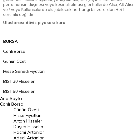
perfomansın düşmesi veya kesintili olması gibi hallerde Alıcı, Alt Alıcı
ve / veya Kullanıcılarda oluşabilecek herhangi bir zarardan BIST
sorumlu değildir.
Uluslarası döviz piyasası kuru
BORSA
Canlı Borsa
Günün Özeti
Hisse Senedi Fiyatları
BIST 30 Hisseleri
BIST 50 Hisseleri
Ana Sayfa
BIST 100 Hisseleri
Canlı Borsa
Günün Özeti
En Çok Artan Hisseler
Hisse Fiyatları
Artan Hisseler
En Çok Düşen Hisseler
Düşen Hisseler
Hacmi Artanlar
Hacmi Artanlar
Adedi Artanlar