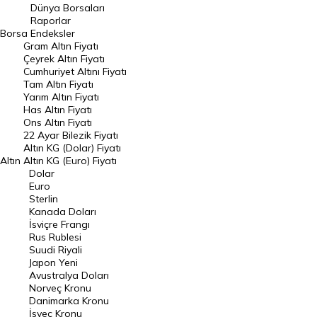
Geçmiş Kapanışlar
Dünya Borsaları
Raporlar
Dünya Borsaları
Borsa
Endeksler
Gram Altın Fiyatı
Raporlar
Çeyrek Altın Fiyatı
Endeksler
Cumhuriyet Altını Fiyatı
Tam Altın Fiyatı
Yarım Altın Fiyatı
DÖVİZ
Has Altın Fiyatı
Ons Altın Fiyatı
Döviz Kuru
22 Ayar Bilezik Fiyatı
Dolar Kuru
Altın KG (Dolar) Fiyatı
Altın
Altın KG (Euro) Fiyatı
Euro Kuru
Dolar
Euro
Pound Kuru
Sterlin
Kanada Doları
Frank Kuru
İsviçre Frangı
Riyal Kuru
Rus Rublesi
Suudi Riyali
Avustralya Doları
Japon Yeni
Avustralya Doları
Danimarka Kronu Kuru
Norveç Kronu
Danimarka Kronu
Kanada Doları Kuru
İsveç Kronu