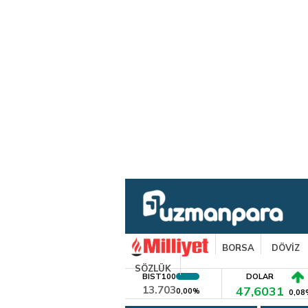
BORSA
DÖVİZ
SÖZLÜK
BIST100
DOLAR
13.703
47,6031
0,00%
0,08