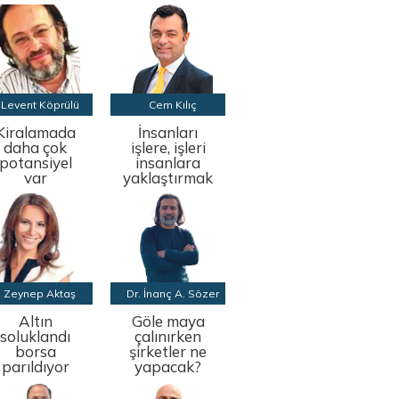
Levent Köprülü
Cem Kılıç
Kiralamada
İnsanları
daha çok
işlere, işleri
potansiyel
insanlara
var
yaklaştırmak
Zeynep Aktaş
Dr. İnanç A. Sözer
Altın
Göle maya
soluklandı
çalınırken
borsa
şirketler ne
parıldıyor
yapacak?