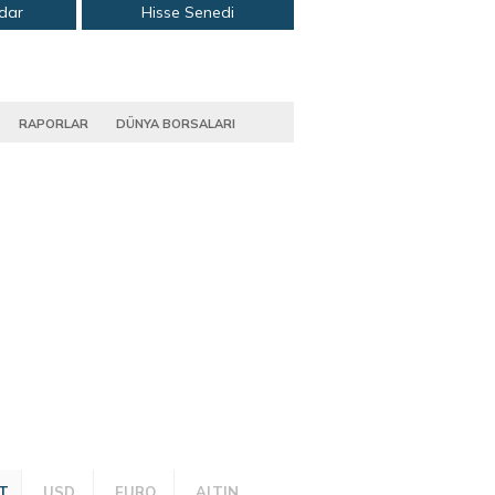
adar
Hisse Senedi
RAPORLAR
DÜNYA BORSALARI
T
USD
EURO
ALTIN