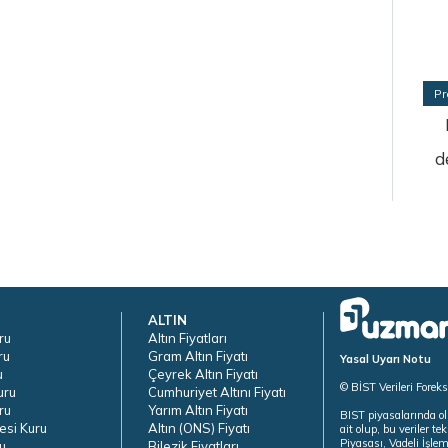
Pr
d
ALTIN
ru
Altın Fiyatları
ru
Gram Altın Fiyatı
Yasal Uyarı Notu
u
Çeyrek Altın Fiyatı
© BİST Verileri Forek
uru
Cumhuriyet Altını Fiyatı
ru
Yarım Altın Fiyatı
BIST piyasalarında ol
esi Kuru
Altın (ONS) Fiyatı
ait olup, bu veriler 
Piyasası, Vadeli İşle
u
Bilezik Fiyatları