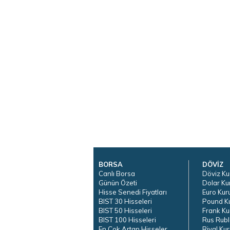
BORSA
DÖVİZ
Canlı Borsa
Döviz Ku
Günün Özeti
Dolar Ku
Hisse Senedi Fiyatları
Euro Kur
BIST 30 Hisseleri
Pound K
BIST 50 Hisseleri
Frank Ku
BIST 100 Hisseleri
Rus Rubl
En Çok Artan Hisseler
Riyal Kur