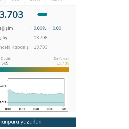
3.703
eğişim
:
0,00%
|
0,00
ılış
:
13.708
nceki Kapanış
: 13.703
 Düşük
En Yüksek
3.565
13.780
anpara yazarları