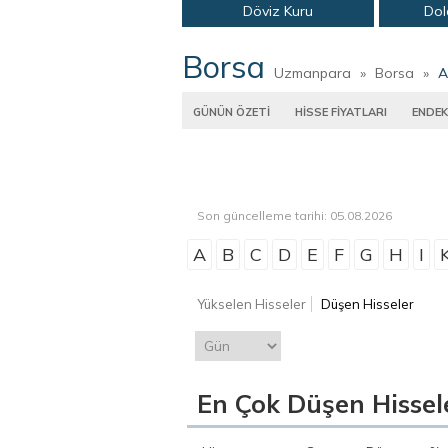
Döviz Kuru
Dol
Borsa
Uzmanpara
»
Borsa
»
A
GÜNÜN ÖZETİ
HİSSE FİYATLARI
ENDEK
Son güncelleme tarihi: 05.08.2026
A
B
C
D
E
F
G
H
I
Yükselen Hisseler
Düşen Hisseler
En Çok Düşen Hissel