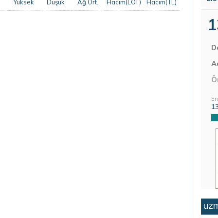
Yüksek
Düşük
Ağ.Ort.
Hacim(LOT)
Hacim(TL)
1
D
Aç
Ö
En
1
uzm