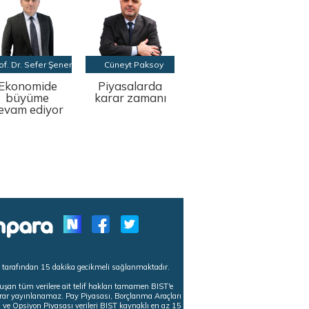
of. Dr. Sefer Şener
Cüneyt Paksoy
Ekonomide
Piyasalarda
büyüme
karar zamanı
evam ediyor
s tarafından 15 dakika gecikmeli sağlanmaktadır.
uşan tüm verilere ait telif hakları tamamen BIST'e
tekrar yayınlanamaz. Pay Piyasası, Borçlanma Araçları
m ve Opsiyon Piyasası verileri BIST kaynaklı en az 15