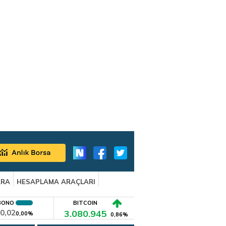
ARA
HESAPLAMA ARAÇLARI
BONO
BITCOIN
0,02
3.080.945
0,00%
0,86%