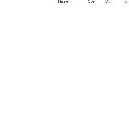
Hisse
Son
Dün
%