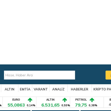
ALTIN
EMTİA
VARANT
ANALİZ
HABERLER
KRİPTO P
EURO
ALTIN
PETROL
55,0863
6.531,65
79,75
4
%
0,14%
0,55%
0,38%