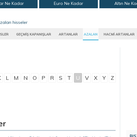
ar Ne Kadar
Euro Ne Kadar
Altın Ne K
zalan hisseler
SLER
GEÇMİŞ KAPANIŞLAR
ARTANLAR
AZALAN
HACMİ ARTANLAR
K
L
M
N
O
P
R
S
T
U
V
X
Y
Z
er
BIS