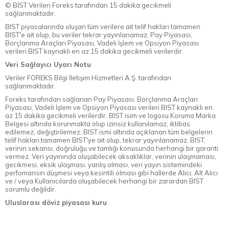
© BİST Verileri Foreks tarafından 15 dakika gecikmeli
sağlanmaktadır.
BIST piyasalarında oluşan tüm verilere ait telif hakları tamamen
BIST'e ait olup, bu veriler tekrar yayınlanamaz. Pay Piyasası,
Borçlanma Araçları Piyasası, Vadeli İşlem ve Opsiyon Piyasası
verileri BIST kaynaklı en az 15 dakika gecikmeli verilerdir.
Veri Sağlayıcı Uyarı Notu
Veriler FOREKS Bilgi İletişim Hizmetleri A.Ş. tarafından
sağlanmaktadır.
Foreks tarafından sağlanan Pay Piyasası, Borçlanma Araçları
Piyasası, Vadeli İşlem ve Opsiyon Piyasası verileri BIST kaynaklı en
az 15 dakika gecikmeli verilerdir. BIST isim ve logosu Koruma Marka
Belgesi altında korunmakta olup izinsiz kullanılamaz, iktibas
edilemez, değiştirilemez. BIST ismi altında açıklanan tüm belgelerin
telif hakları tamamen BIST'ye ait olup, tekrar yayınlanamaz. BIST,
verinin sekansı, doğruluğu ve tamlığı konusunda herhangi bir garanti
vermez. Veri yayınında oluşabilecek aksaklıklar, verinin ulaşmaması,
gecikmesi, eksik ulaşması, yanlış olması, veri yayın sistemindeki
perfomansın düşmesi veya kesintili olması gibi hallerde Alıcı, Alt Alıcı
ve / veya Kullanıcılarda oluşabilecek herhangi bir zarardan BIST
sorumlu değildir.
Uluslarası döviz piyasası kuru