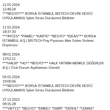
12.01.2024
12:46:24
***BEGYO*** BORSA İSTANBUL BISTECH DEVRE KESİCİ
UYGULAMASI( İşlem Sırası Durdurma Bildirimi
11.01.2024
18:37:30
***AYCES* *PAMEL* *KARYE* *BEGYO* *IDEAS*** BORSA
İSTANBUL A.Ş.( BISTECH Pay Piyasası Alım Satım Sistemi
Duyurusu
08.01.2024
13:52:21
***HALKI* *HLY* *BEGYO*** HALK YATIRIM MENKUL DEĞERLER
A.Ş.( Özel Durum Açıklaması (Genel)
03.01.2024
19:00:06
***BEGYO*** BORSA İSTANBUL BISTECH DEVRE KESİCİ
UYGULAMASI( İşlem Sırası Durdurma Bildirimi
27.12.2023
09:15:28
***VBTYZ* *BEGYO* *EMKEL* *ISBIR* *DERHL* *CEMAS*