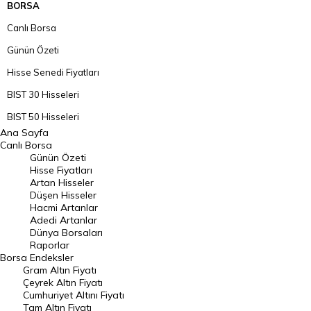
BORSA
Canlı Borsa
Günün Özeti
Hisse Senedi Fiyatları
BIST 30 Hisseleri
BIST 50 Hisseleri
Ana Sayfa
BIST 100 Hisseleri
Canlı Borsa
Günün Özeti
En Çok Artan Hisseler
Hisse Fiyatları
Artan Hisseler
En Çok Düşen Hisseler
Düşen Hisseler
Hacmi Artanlar
Hacmi Artanlar
Adedi Artanlar
Geçmiş Kapanışlar
Dünya Borsaları
Raporlar
Dünya Borsaları
Borsa
Endeksler
Gram Altın Fiyatı
Raporlar
Çeyrek Altın Fiyatı
Endeksler
Cumhuriyet Altını Fiyatı
Tam Altın Fiyatı