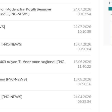
1
an Madencili'in Kayıtlı Sermaye
24.07.2026
ulundu [FNC-NEWS]
09:07:54
WS]
22.07.2026
10:10:39
m) [FNC-NEWS]
13.07.2026
09:50:04
403 milyon TL finansman sağlandı [FNC-
16.06.2026
11:40:22
ırım) [FNC-NEWS]
13.05.2026
07:56:16
m) [FNC-NEWS]
24.04.2026
09:38:34