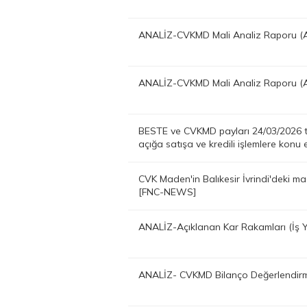
ANALİZ-CVKMD Mali Analiz Raporu (A
ANALİZ-CVKMD Mali Analiz Raporu (A
BESTE ve CVKMD payları 24/03/2026 ta
açığa satışa ve kredili işlemlere ko
CVK Maden'in Balıkesir İvrindi'deki ma
[FNC-NEWS]
ANALİZ-Açıklanan Kar Rakamları (İş 
ANALİZ- CVKMD Bilanço Değerlendirm