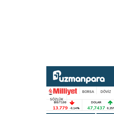
BORSA
DÖVİZ
SÖZLÜK
BIST100
DOLAR
13.779
47,7437
-0,14%
0,25