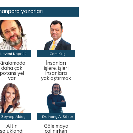
anpara yazarları
Levent Köprülü
Cem Kılıç
Kiralamada
İnsanları
daha çok
işlere, işleri
potansiyel
insanlara
var
yaklaştırmak
Zeynep Aktaş
Dr. İnanç A. Sözer
Altın
Göle maya
soluklandı
çalınırken