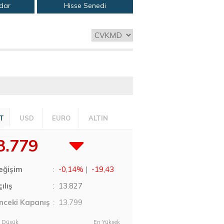
adar
Hisse Senedi
T
USD
EURO
ALTIN
3.779
eğişim
:
-0,14%
|
-19,43
ılış
:
13.827
nceki Kapanış
: 13.799
 Düşük
En Yüksek