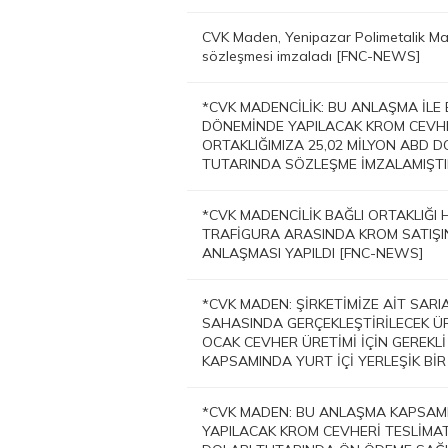
CVK Maden, Yenipazar Polimetalik Mad
sözleşmesi imzaladı [FNC-NEWS]
*CVK MADENCİLİK: BU ANLAŞMA İLE 
DÖNEMİNDE YAPILACAK KROM CEVHER
ORTAKLIĞIMIZA 25,02 MİLYON ABD DO
TUTARINDA SÖZLEŞME İMZALAMIŞTI
*CVK MADENCİLİK BAĞLI ORTAKLIĞI 
TRAFİGURA ARASINDA KROM SATIŞIN
ANLAŞMASI YAPILDI [FNC-NEWS]
*CVK MADEN: ŞİRKETİMİZE AİT SARI
SAHASINDA GERÇEKLEŞTİRİLECEK ÜRE
OCAK CEVHER ÜRETİMİ İÇİN GEREKLİ
KAPSAMINDA YURT İÇİ YERLEŞİK BİR
*CVK MADEN: BU ANLAŞMA KAPSAMI
YAPILACAK KROM CEVHERİ TESLİMATL