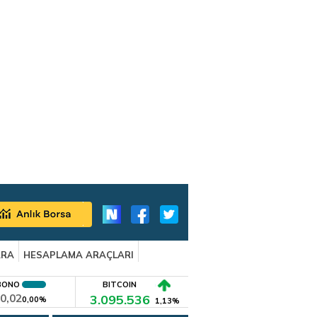
ARA
HESAPLAMA ARAÇLARI
BONO
BITCOIN
0,02
3.095.536
0,00%
1,13%