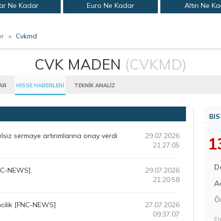
ar Ne Kadar
Euro Ne Kadar
Altın Ne K
er
»
Cvkmd
CVK MADEN
(CVKMD)
AR
HİSSE HABERLERİ
TEKNİK ANALİZ
BIS
edelsiz sermaye artırımlarına onay verdi
29.07.2026
1
21:27:05
D
FNC-NEWS]
29.07.2026
21:20:58
Aç
Ö
cilik [FNC-NEWS]
27.07.2026
09:37:07
En