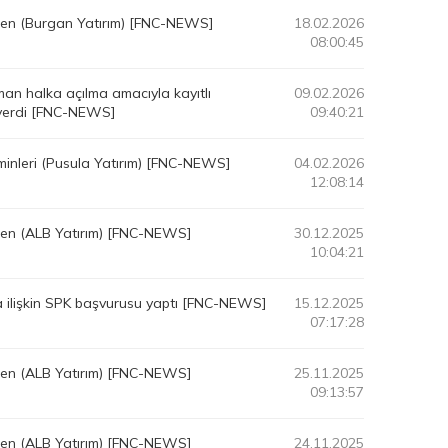
lten (Burgan Yatırım) [FNC-NEWS]
18.02.2026
08:00:45
an halka açılma amacıyla kayıtlı
09.02.2026
 verdi [FNC-NEWS]
09:40:21
inleri (Pusula Yatırım) [FNC-NEWS]
04.02.2026
12:08:14
lten (ALB Yatırım) [FNC-NEWS]
30.12.2025
10:04:21
a ilişkin SPK başvurusu yaptı [FNC-NEWS]
15.12.2025
07:17:28
lten (ALB Yatırım) [FNC-NEWS]
25.11.2025
09:13:57
lten (ALB Yatırım) [FNC-NEWS]
24.11.2025