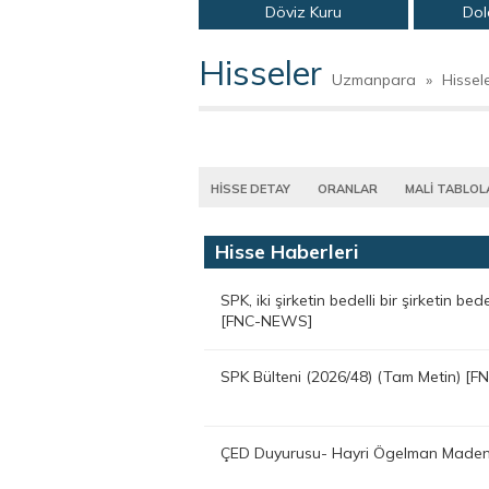
Döviz Kuru
Dol
Hisseler
Uzmanpara
»
Hissel
HİSSE DETAY
ORANLAR
MALİ TABLOL
Hisse Haberleri
SPK, iki şirketin bedelli bir şirketin b
[FNC-NEWS]
SPK Bülteni (2026/48) (Tam Metin) [
ÇED Duyurusu- Hayri Ögelman Maden