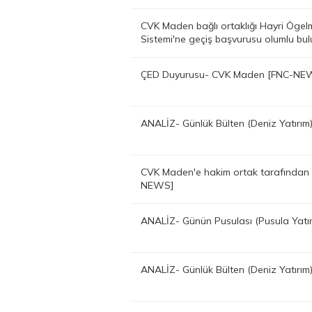
CVK Maden bağlı ortaklığı Hayri Ögelm
Sistemi'ne geçiş başvurusu olumlu b
ÇED Duyurusu- CVK Maden [FNC-NE
ANALİZ- Günlük Bülten (Deniz Yatırı
CVK Maden'e hakim ortak tarafından 
NEWS]
ANALİZ- Günün Pusulası (Pusula Yat
ANALİZ- Günlük Bülten (Deniz Yatırı