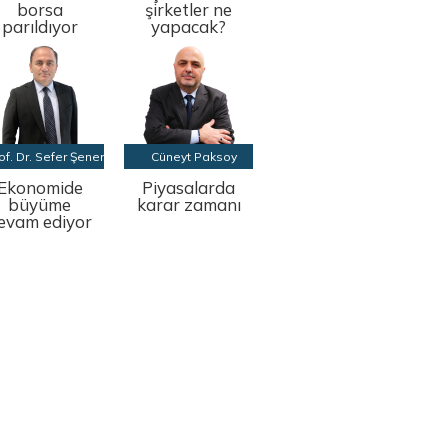
borsa
şirketler ne
parıldıyor
yapacak?
of. Dr. Sefer Şener
Cüneyt Paksoy
Ekonomide
Piyasalarda
büyüme
karar zamanı
evam ediyor