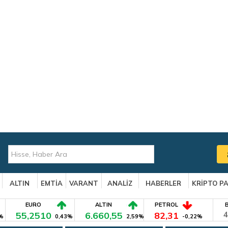
ALTIN
EMTİA
VARANT
ANALİZ
HABERLER
KRİPTO P
EURO
ALTIN
PETROL
55,2510
6.660,55
82,31
4
%
0,43%
2,59%
-0,22%