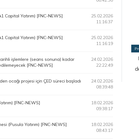
08:42:38
1 Capital Yatırım) [FNC-NEWS]
25.02.2026
11:16:37
1 Capital Yatırım) [FNC-NEWS]
25.02.2026
11:16:19
Pr
rihli işlemlere (seans sonuna) kadar
24.02.2026
nu edilemeyecek [FNC-NEWS]
22:22:49
d
den ocağı projesi için ÇED süreci başladı
24.02.2026
08:39:48
Yatırım) [FNC-NEWS]
18.02.2026
09:38:17
esi (Pusula Yatırım) [FNC-NEWS]
18.02.2026
08:43:17