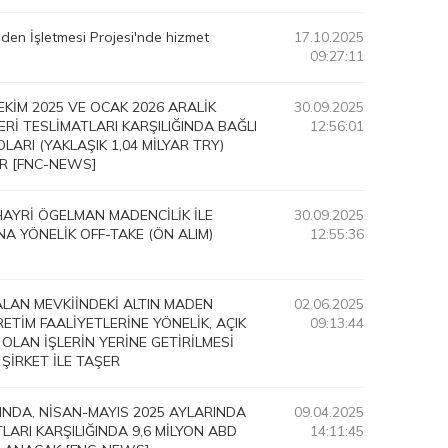
en İşletmesi Projesi'nde hizmet
17.10.2025
09:27:11
EKİM 2025 VE OCAK 2026 ARALİK
30.09.2025
İ TESLİMATLARI KARŞILIĞINDA BAĞLI
12:56:01
LARI (YAKLAŞIK 1,04 MİLYAR TRY)
R [FNC-NEWS]
HAYRİ ÖGELMAN MADENCİLİK İLE
30.09.2025
A YÖNELİK OFF-TAKE (ÖN ALIM)
12:55:36
ALAN MEVKİİNDEKİ ALTIN MADEN
02.06.2025
TİM FAALİYETLERİNE YÖNELİK, AÇIK
09:13:44
 OLAN İŞLERİN YERİNE GETİRİLMESİ
 ŞİRKET İLE TAŞER
NDA, NİSAN-MAYIS 2025 AYLARINDA
09.04.2025
ARI KARŞILIĞINDA 9,6 MİLYON ABD
14:11:45