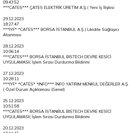
09:43:52
***CATES*** ÇATES ELEKTRİK ÜRETİM A.Ş.( Yeni İş İlişkisi
29.12.2023
18:27:47
***IYF* *CATES*** BORSA İSTANBUL A.Ş.( Likidite Sağlayıcı
Atanması
28.12.2023
10:06:14
***CATES*** BORSA İSTANBUL BISTECH DEVRE KESİCİ
UYGULAMASI( İşlem Sırası Durdurma Bildirimi
27.12.2023
10:28:11
***IYF* *CATES* *INFO*** İNFO YATIRIM MENKUL DEĞERLER A.Ş.
( Özel Durum Açıklaması (Genel)
25.12.2023
10:51:58
***CATES*** BORSA İSTANBUL BISTECH DEVRE KESİCİ
UYGULAMASI( İşlem Sırası Durdurma Bildirimi
20.12.2023