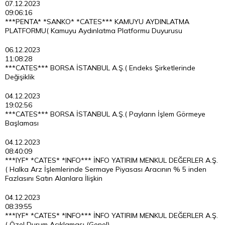
07.12.2023
09:06:16
***PENTA* *SANKO* *CATES*** KAMUYU AYDINLATMA
PLATFORMU( Kamuyu Aydınlatma Platformu Duyurusu
06.12.2023
11:08:28
***CATES*** BORSA İSTANBUL A.Ş.( Endeks Şirketlerinde
Değişiklik
04.12.2023
19:02:56
***CATES*** BORSA İSTANBUL A.Ş.( Payların İşlem Görmeye
Başlaması
04.12.2023
08:40:09
***IYF* *CATES* *INFO*** İNFO YATIRIM MENKUL DEĞERLER A.Ş.
( Halka Arz İşlemlerinde Sermaye Piyasası Aracının % 5 inden
Fazlasını Satın Alanlara İlişkin
04.12.2023
08:39:55
***IYF* *CATES* *INFO*** İNFO YATIRIM MENKUL DEĞERLER A.Ş.
( Özel Durum Açıklaması (Genel)