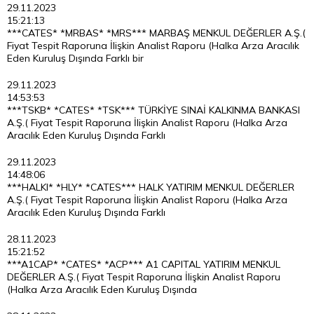
29.11.2023
15:21:13
***CATES* *MRBAS* *MRS*** MARBAŞ MENKUL DEĞERLER A.Ş.(
Fiyat Tespit Raporuna İlişkin Analist Raporu (Halka Arza Aracılık
Eden Kuruluş Dışında Farklı bir
29.11.2023
14:53:53
***TSKB* *CATES* *TSK*** TÜRKİYE SINAİ KALKINMA BANKASI
A.Ş.( Fiyat Tespit Raporuna İlişkin Analist Raporu (Halka Arza
Aracılık Eden Kuruluş Dışında Farklı
29.11.2023
14:48:06
***HALKI* *HLY* *CATES*** HALK YATIRIM MENKUL DEĞERLER
A.Ş.( Fiyat Tespit Raporuna İlişkin Analist Raporu (Halka Arza
Aracılık Eden Kuruluş Dışında Farklı
28.11.2023
15:21:52
***A1CAP* *CATES* *ACP*** A1 CAPITAL YATIRIM MENKUL
DEĞERLER A.Ş.( Fiyat Tespit Raporuna İlişkin Analist Raporu
(Halka Arza Aracılık Eden Kuruluş Dışında