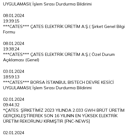
UYGULAMASI( İşlem Sırası Durdurma Bildirimi
08.01.2024
19:39:15
***CATES*** ÇATES ELEKTRİK ÜRETİM A.Ş.( Şirket Genel Bilgi
Formu
08.01.2024
19:38:24
***CATES*** ÇATES ELEKTRİK ÜRETİM A.Ş.( Özel Durum
Açıklaması (Genel)
03.01.2024
18:59:13
***CATES*** BORSA İSTANBUL BISTECH DEVRE KESİCİ
UYGULAMASI( İşlem Sırası Durdurma Bildirimi
02.01.2024
09:44:32
*ÇATES: ŞİRKETİMİZ 2023 YILINDA 2.033 GWH BRÜT ÜRETİM
GERÇEKLEŞTİREREK SON 16 YILININ EN YÜKSEK ELEKTRİK
ÜRETİM REKORUNU KIRMIŞTIR [FNC-NEWS]
02.01.2024