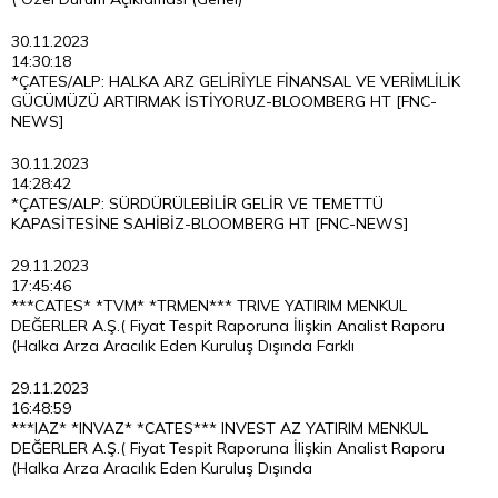
30.11.2023
14:30:18
*ÇATES/ALP: HALKA ARZ GELİRİYLE FİNANSAL VE VERİMLİLİK
GÜCÜMÜZÜ ARTIRMAK İSTİYORUZ-BLOOMBERG HT [FNC-
NEWS]
30.11.2023
14:28:42
*ÇATES/ALP: SÜRDÜRÜLEBİLİR GELİR VE TEMETTÜ
KAPASİTESİNE SAHİBİZ-BLOOMBERG HT [FNC-NEWS]
29.11.2023
17:45:46
***CATES* *TVM* *TRMEN*** TRIVE YATIRIM MENKUL
DEĞERLER A.Ş.( Fiyat Tespit Raporuna İlişkin Analist Raporu
(Halka Arza Aracılık Eden Kuruluş Dışında Farklı
29.11.2023
16:48:59
***IAZ* *INVAZ* *CATES*** INVEST AZ YATIRIM MENKUL
DEĞERLER A.Ş.( Fiyat Tespit Raporuna İlişkin Analist Raporu
(Halka Arza Aracılık Eden Kuruluş Dışında