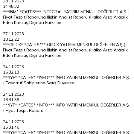
28.11.2023
14:45:32
***INM* *CATES*** İNTEGRAL YATIRIM MENKUL DEĞERLER A.Ş.(
Fiyat Tespit Raporuna İlişkin Analist Raporu (Halka Arza Aracılık
Eden Kuruluş Dışında Farklı bir
27.11.2023
18:12:22
***GEDIK* *CATES*** GEDİK YATIRIM MENKUL DEĞERLER A.Ş.(
Fiyat Tespit Raporuna İlişkin Analist Raporu (Halka Arza Aracılık
Eden Kuruluş Dışında Farklı bir
24.11.2023
16:32:13
***IYF* *CATES* *INFO*** İNFO YATIRIM MENKUL DEĞERLER A.Ş.
( Tasarruf Sahiplerine Satış Duyurusu
24.11.2023
16:31:59
***IYF* *CATES* *INFO*** İNFO YATIRIM MENKUL DEĞERLER A.Ş.
( Fiyat Tespit Raporu
24.11.2023
16:31:46
***IYF* *CATES* *INFO*** İNFO YATIRIM MENKUL DEĞERLER A.Ş.