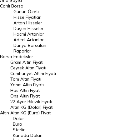
Ana Sayfa
BIST 100 Hisseleri
Canlı Borsa
Günün Özeti
En Çok Artan Hisseler
Hisse Fiyatları
Artan Hisseler
En Çok Düşen Hisseler
Düşen Hisseler
Hacmi Artanlar
Hacmi Artanlar
Adedi Artanlar
Geçmiş Kapanışlar
Dünya Borsaları
Raporlar
Dünya Borsaları
Borsa
Endeksler
Gram Altın Fiyatı
Raporlar
Çeyrek Altın Fiyatı
Endeksler
Cumhuriyet Altını Fiyatı
Tam Altın Fiyatı
Yarım Altın Fiyatı
DÖVİZ
Has Altın Fiyatı
Ons Altın Fiyatı
Döviz Kuru
22 Ayar Bilezik Fiyatı
Dolar Kuru
Altın KG (Dolar) Fiyatı
Altın
Altın KG (Euro) Fiyatı
Euro Kuru
Dolar
Euro
Pound Kuru
Sterlin
Kanada Doları
Frank Kuru