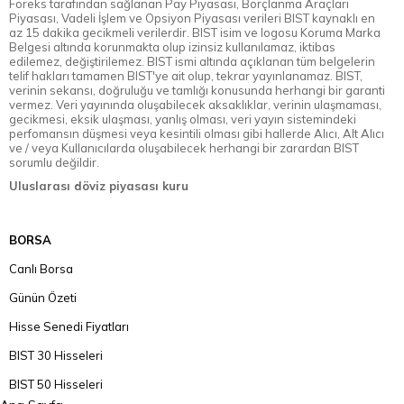
Foreks tarafından sağlanan Pay Piyasası, Borçlanma Araçları
Piyasası, Vadeli İşlem ve Opsiyon Piyasası verileri BIST kaynaklı en
az 15 dakika gecikmeli verilerdir. BIST isim ve logosu Koruma Marka
Belgesi altında korunmakta olup izinsiz kullanılamaz, iktibas
edilemez, değiştirilemez. BIST ismi altında açıklanan tüm belgelerin
telif hakları tamamen BIST'ye ait olup, tekrar yayınlanamaz. BIST,
verinin sekansı, doğruluğu ve tamlığı konusunda herhangi bir garanti
vermez. Veri yayınında oluşabilecek aksaklıklar, verinin ulaşmaması,
gecikmesi, eksik ulaşması, yanlış olması, veri yayın sistemindeki
perfomansın düşmesi veya kesintili olması gibi hallerde Alıcı, Alt Alıcı
ve / veya Kullanıcılarda oluşabilecek herhangi bir zarardan BIST
sorumlu değildir.
Uluslarası döviz piyasası kuru
BORSA
Canlı Borsa
Günün Özeti
Hisse Senedi Fiyatları
BIST 30 Hisseleri
BIST 50 Hisseleri