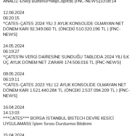
ANALİZ-Enerji Bülteni(PhillipCapital) [FNC-NEWS]
10:08:14
12.06.2024
06:20:15
*CATES-ÇATES 2024 YILI 3 AYLIK KONSOLİDE OLMAYAN NET
DÖNEM KARI 92.349.060 TL (ÖNCEKİ 510.320.196 TL ) [FNC-
NEWS]
24.05.2024
06:19:27
*ÇATES'İN VERGİ DAİRESİNE SUNDUĞU TABLODA 2024 YILI İLK
ÜÇ AYLIK DÖNEM NET ZARARI 174.506.016 TL [FNC-NEWS]
08.05.2024
06:19:11
*CATES-ÇATES 2023 YILI 12 AYLIK KONSOLİDE OLMAYAN NET
DÖNEM KARI 1.521.440.284 TL (ÖNCEKİ 2.537.094.209 TL ) [FNC-
NEWS]
16.04.2024
14:13:03
***CATES*** BORSA İSTANBUL BISTECH DEVRE KESİCİ
UYGULAMASI( İşlem Sırası Durdurma Bildirimi
15.04.2024