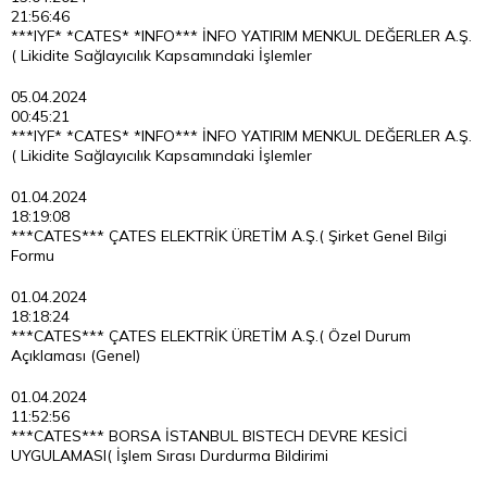
21:56:46
***IYF* *CATES* *INFO*** İNFO YATIRIM MENKUL DEĞERLER A.Ş.
( Likidite Sağlayıcılık Kapsamındaki İşlemler
05.04.2024
00:45:21
***IYF* *CATES* *INFO*** İNFO YATIRIM MENKUL DEĞERLER A.Ş.
( Likidite Sağlayıcılık Kapsamındaki İşlemler
01.04.2024
18:19:08
***CATES*** ÇATES ELEKTRİK ÜRETİM A.Ş.( Şirket Genel Bilgi
Formu
01.04.2024
18:18:24
***CATES*** ÇATES ELEKTRİK ÜRETİM A.Ş.( Özel Durum
Açıklaması (Genel)
01.04.2024
11:52:56
***CATES*** BORSA İSTANBUL BISTECH DEVRE KESİCİ
UYGULAMASI( İşlem Sırası Durdurma Bildirimi