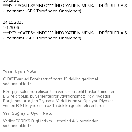
16:29:21
***IYF* *CATES* *INFO*** İNFO YATIRIM MENKUL DEĞERLER A.Ş.
( İzahname (SPK Tarafından Onaylanan)
24.11.2023
16:29:06
***IYF* *CATES* *INFO*** İNFO YATIRIM MENKUL DEĞERLER A.Ş.
( İzahname (SPK Tarafından Onaylanan)
Yasal Uyarı Notu
© BİST Verileri Foreks tarafından 15 dakika gecikmeli
sağlanmaktadır.
BIST piyasalarında oluşan tüm verilere ait telif hakları tamamen
BIST'e ait olup, bu veriler tekrar yayınlanamaz. Pay Piyasası,
Borçlanma Araçları Piyasası, Vadeli İşlem ve Opsiyon Piyasası
verileri BIST kaynaklı en az 15 dakika gecikmeli verilerdir.
Veri Sağlayıcı Uyarı Notu
Veriler FOREKS Bilgi İletişim Hizmetleri A.Ş. tarafından
sağlanmaktadır.