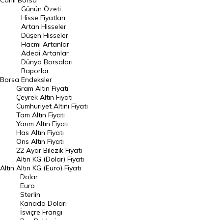
Canlı Borsa
Günün Özeti
En Çok Artan Hisseler
Hisse Fiyatları
Artan Hisseler
En Çok Düşen Hisseler
Düşen Hisseler
Hacmi Artanlar
Hacmi Artanlar
Adedi Artanlar
Geçmiş Kapanışlar
Dünya Borsaları
Raporlar
Dünya Borsaları
Borsa
Endeksler
Gram Altın Fiyatı
Raporlar
Çeyrek Altın Fiyatı
Endeksler
Cumhuriyet Altını Fiyatı
Tam Altın Fiyatı
Yarım Altın Fiyatı
DÖVİZ
Has Altın Fiyatı
Ons Altın Fiyatı
Döviz Kuru
22 Ayar Bilezik Fiyatı
Dolar Kuru
Altın KG (Dolar) Fiyatı
Altın
Altın KG (Euro) Fiyatı
Euro Kuru
Dolar
Euro
Pound Kuru
Sterlin
Kanada Doları
Frank Kuru
İsviçre Frangı