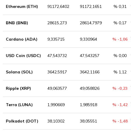
Ethereum (ETH)
91172,6402
91172,1651
% 0,31
BNB (BNB)
28615,273
28614,7979
% 0,17
Cardano (ADA)
9,335715
9,330964
% -1,06
USD Coin (USDC)
47,543732
47,543257
% 0,00
Solana (SOL)
3642,5917
3642,1166
% 1,12
Ripple (XRP)
49,063577
49,058826
% -0,23
Terra (LUNA)
1,990669
1,985918
% -1,42
Polkadot (DOT)
38,10302
38,05551
% -1,48