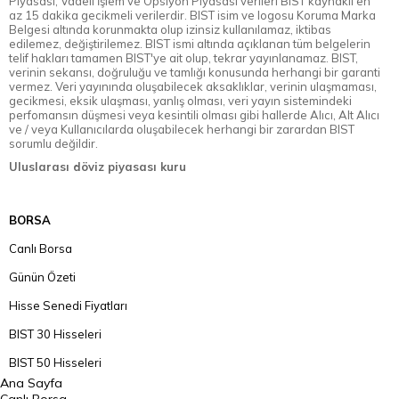
Piyasası, Vadeli İşlem ve Opsiyon Piyasası verileri BIST kaynaklı en
az 15 dakika gecikmeli verilerdir. BIST isim ve logosu Koruma Marka
Belgesi altında korunmakta olup izinsiz kullanılamaz, iktibas
edilemez, değiştirilemez. BIST ismi altında açıklanan tüm belgelerin
telif hakları tamamen BIST'ye ait olup, tekrar yayınlanamaz. BIST,
verinin sekansı, doğruluğu ve tamlığı konusunda herhangi bir garanti
vermez. Veri yayınında oluşabilecek aksaklıklar, verinin ulaşmaması,
gecikmesi, eksik ulaşması, yanlış olması, veri yayın sistemindeki
perfomansın düşmesi veya kesintili olması gibi hallerde Alıcı, Alt Alıcı
ve / veya Kullanıcılarda oluşabilecek herhangi bir zarardan BIST
sorumlu değildir.
Uluslarası döviz piyasası kuru
BORSA
Canlı Borsa
Günün Özeti
Hisse Senedi Fiyatları
BIST 30 Hisseleri
BIST 50 Hisseleri
Ana Sayfa
BIST 100 Hisseleri