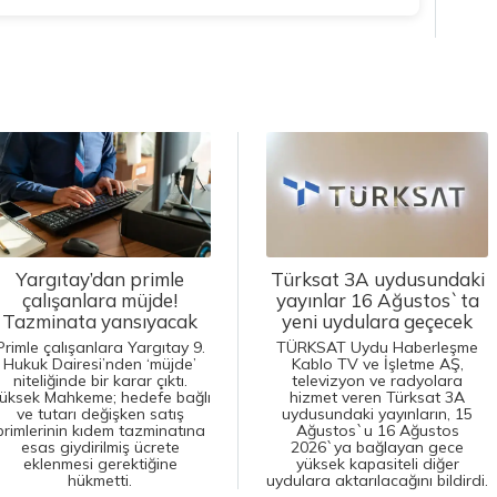
Yargıtay’dan primle
Türksat 3A uydusundaki
çalışanlara müjde!
yayınlar 16 Ağustos`ta
Tazminata yansıyacak
yeni uydulara geçecek
Primle çalışanlara Yargıtay 9.
TÜRKSAT Uydu Haberleşme
Hukuk Dairesi’nden ‘müjde’
Kablo TV ve İşletme AŞ,
niteliğinde bir karar çıktı.
televizyon ve radyolara
üksek Mahkeme; hedefe bağlı
hizmet veren Türksat 3A
ve tutarı değişken satış
uydusundaki yayınların, 15
primlerinin kıdem tazminatına
Ağustos`u 16 Ağustos
esas giydirilmiş ücrete
2026`ya bağlayan gece
eklenmesi gerektiğine
yüksek kapasiteli diğer
hükmetti.
uydulara aktarılacağını bildirdi.