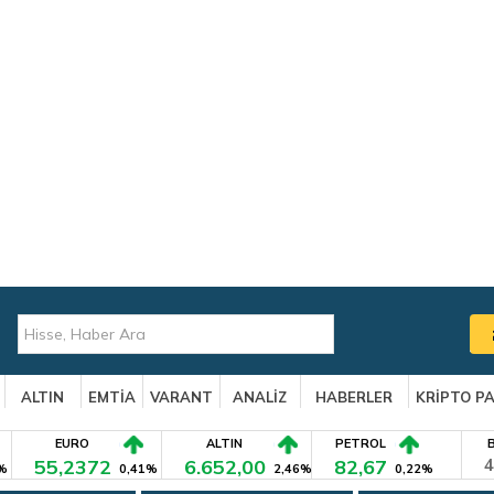
ALTIN
EMTİA
VARANT
ANALİZ
HABERLER
KRİPTO P
EURO
ALTIN
PETROL
55,2372
6.652,00
82,67
4
%
0,41%
2,46%
0,22%