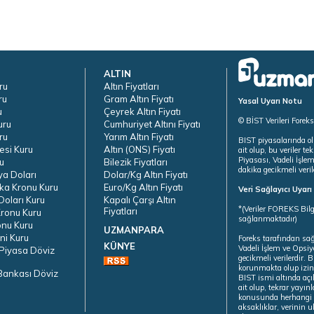
ALTIN
ru
Altın Fiyatları
ru
Gram Altın Fiyatı
Yasal Uyarı Notu
u
Çeyrek Altın Fiyatı
© BİST Verileri Forek
uru
Cumhuriyet Altını Fiyatı
ru
Yarım Altın Fiyatı
BIST piyasalarında ol
esi Kuru
Altın (ONS) Fiyatı
ait olup, bu veriler 
Piyasası, Vadeli İşle
u
Bilezik Fiyatları
dakika gecikmeli veril
ya Doları
Dolar/Kg Altın Fiyatı
ka Kronu Kuru
Euro/Kg Altın Fiyatı
Veri Sağlayıcı Uyar
oları Kuru
Kapalı Çarşı Altın
*(Veriler FOREKS Bilg
Fiyatları
ronu Kuru
sağlanmaktadır)
onu Kuru
UZMANPARA
ni Kuru
Foreks tarafından sa
KÜNYE
Vadeli İşlem ve Opsiy
Piyasa Döviz
gecikmeli verilerdir.
korunmakta olup izins
Bankası Döviz
BIST ismi altında açı
ait olup, tekrar yayı
konusunda herhangi b
aksaklıklar, verinin 