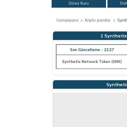
Döviz Kuru
Dol
Uzmanpara
»
Kripto paralar
»
Synt
1 Syntheti
Son Güncelleme - 22:27
Synthetix Network Token (SNX)
Syntheti