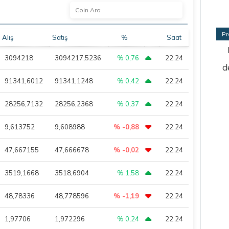
Pr
Alış
Satış
%
Saat
3094218
3094217,5236
% 0,76
22:24
d
91341,6012
91341,1248
% 0,42
22:24
28256,7132
28256,2368
% 0,37
22:24
9,613752
9,608988
% -0,88
22:24
47,667155
47,666678
% -0,02
22:24
3519,1668
3518,6904
% 1,58
22:24
48,78336
48,778596
% -1,19
22:24
1,97706
1,972296
% 0,24
22:24