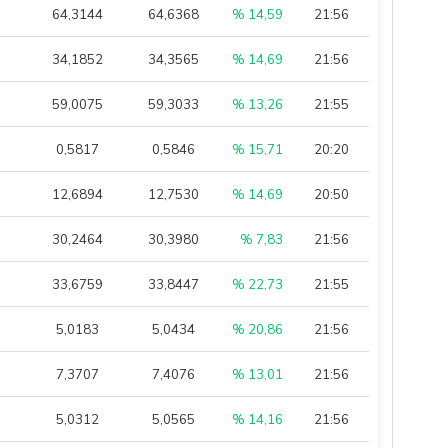
64,3144
64,6368
% 14,59
21:56
34,1852
34,3565
% 14,69
21:56
59,0075
59,3033
% 13,26
21:55
0,5817
0,5846
% 15,71
20:20
12,6894
12,7530
% 14,69
20:50
30,2464
30,3980
% 7,83
21:56
33,6759
33,8447
% 22,73
21:55
5,0183
5,0434
% 20,86
21:56
7,3707
7,4076
% 13,01
21:56
5,0312
5,0565
% 14,16
21:56