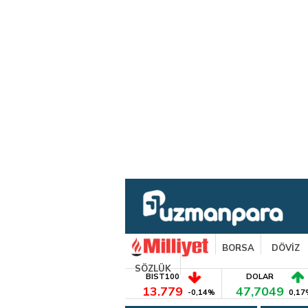
BORSA
DÖVİZ
SÖZLÜK
BIST100
DOLAR
13.779
47,7049
-0,14%
0,17