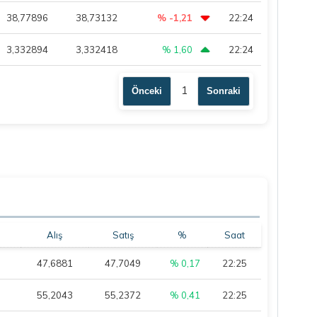
38,77896
38,73132
% -1,21
22:24
3,332894
3,332418
% 1,60
22:24
1
Önceki
Sonraki
Alış
Satış
%
Saat
47,6881
47,7049
% 0,17
22:25
55,2043
55,2372
% 0,41
22:25