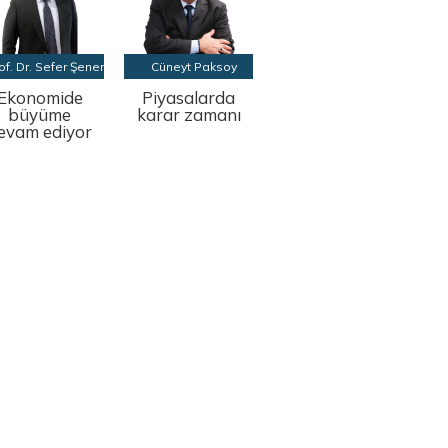
of. Dr. Sefer Şener
Cüneyt Paksoy
Ekonomide
Piyasalarda
büyüme
karar zamanı
evam ediyor