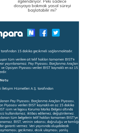
ilgilendiriyor. Peki sadece
dosyaya bakmak yasal süreyi
başlatabilir mi?
s tarafından 15 dakika gecikmeli sağlanmaktadır.
uşan tüm verilere ait telif hakları tamamen BIST'e
tekrar yayınlanamaz. Pay Piyasası, Borçlanma Araçları
m ve Opsiyon Piyasası verileri BIST kaynaklı en az 15
erdir.
ı Notu
i İletişim Hizmetleri A.Ş. tarafından
ğlanan Pay Piyasası, Borçlanma Araçları Piyasası,
on Piyasası verileri BIST kaynaklı en az 15 dakika
 BIST isim ve logosu Koruma Marka Belgesi altında
iz kullanılamaz, iktibas edilemez, değiştirilemez.
klanan tüm belgelerin telif hakları tamamen BIST'ye
nlanamaz. BIST, verinin sekansı, doğruluğu ve tamlığı
ir garanti vermez. Veri yayınında oluşabilecek
ulaşmaması, gecikmesi, eksik ulaşması, yanlış