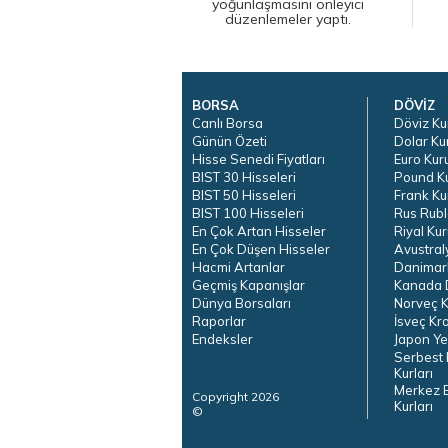
yoğunlaşmasını önleyici
düzenlemeler yaptı.
BORSA
DÖVİZ
Canlı Borsa
Döviz Ku
Günün Özeti
Dolar Ku
Hisse Senedi Fiyatları
Euro Kur
BIST 30 Hisseleri
Pound K
BIST 50 Hisseleri
Frank Ku
BIST 100 Hisseleri
Rus Rubl
En Çok Artan Hisseler
Riyal Kur
En Çok Düşen Hisseler
Avustral
Hacmi Artanlar
Danimar
Geçmiş Kapanışlar
Kanada D
Dünya Borsaları
Norveç K
Raporlar
İsveç Kr
Endeksler
Japon Ye
Serbest 
Kurları
Merkez 
Copyright 2026
Kurları
©