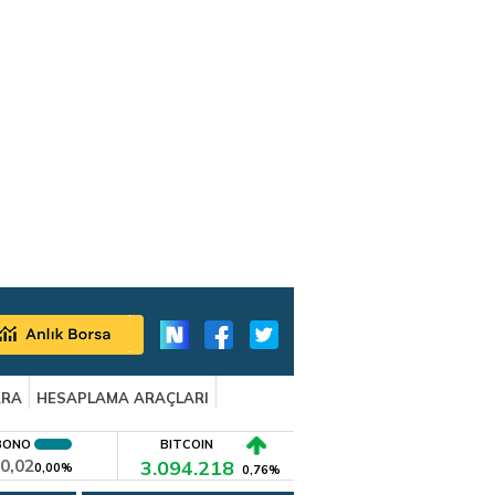
ARA
HESAPLAMA ARAÇLARI
BONO
BITCOIN
0,02
3.094.218
0,00%
0,76%