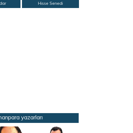
adar
Hisse Senedi
anpara yazarları