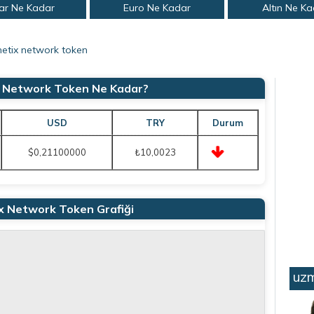
ar Ne Kadar
Euro Ne Kadar
Altın Ne K
hetix network token
x Network Token Ne Kadar?
USD
TRY
Durum
$0,21100000
₺10,0023
x Network Token Grafiği
uzm